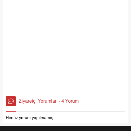
pes dedirtti. Adanın tarihi ve
doğal güzellikleriyle süslü
sokaklarından yansıyan son
görüntüler, çevre sağlığı
açısından tehlike çanlarının
çaldığını gösteriyor. Çöpler
Konteynerlere Sığmıyor,...
Ziyaretçi Yorumları - 4 Yorum
Henüz yorum yapılmamış.