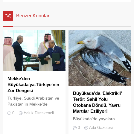
Benzer Konular
Mekke’den
Büyükada’ya:Türkiye’nin
Zor Dengesi
Büyükada’da ‘Elektrikli’
Türkiye, Suudi Arabistan ve
Terör: Sahil Yolu
Pakistan’ın Mekke’de
Otobana Döndü, Yavru
imzaladığı Ortak Savunma
Martılar Eziliyor!
0
Haluk Direskeneli
Anlaşması, bölgesel
Büyükada’da yayalara
güvenlik dengelerinde yeni
ayrılan sahil şeridi, kural
0
Ada Gazetesi
bir dönemin işareti olabilir.
tanımaz elektrikli araç
Anlaşmayı şimdiden “İslam