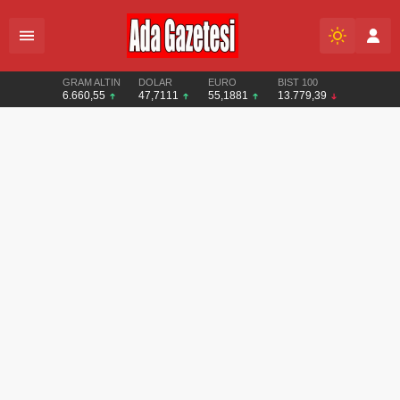
GRAM ALTIN
DOLAR
EURO
BIST 100
6.660,55
47,7111
55,1881
13.779,39