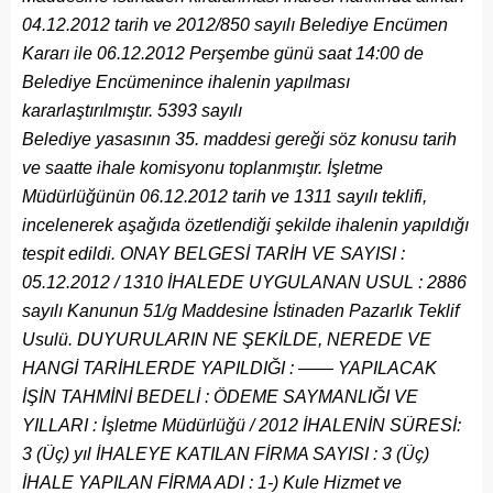
04.12.2012 tarih ve 2012/850 sayılı Belediye Encümen
Kararı ile 06.12.2012 Perşembe günü saat 14:00 de
Belediye Encümenince ihalenin yapılması
kararlaştırılmıştır. 5393 sayılı
Belediye yasasının 35. maddesi gereği söz konusu tarih
ve saatte ihale komisyonu toplanmıştır. İşletme
Müdürlüğünün 06.12.2012 tarih ve 1311 sayılı teklifi,
incelenerek aşağıda özetlendiği şekilde ihalenin yapıldığı
tespit edildi. ONAY BELGESİ TARİH VE SAYISI :
05.12.2012 / 1310 İHALEDE UYGULANAN USUL : 2886
sayılı Kanunun 51/g Maddesine İstinaden Pazarlık Teklif
Usulü. DUYURULARIN NE ŞEKİLDE, NEREDE VE
HANGİ TARİHLERDE YAPILDIĞI : —— YAPILACAK
İŞİN TAHMİNİ BEDELİ : ÖDEME SAYMANLIĞI VE
YILLARI : İşletme Müdürlüğü / 2012 İHALENİN SÜRESİ:
3 (Üç) yıl İHALEYE KATILAN FİRMA SAYISI : 3 (Üç)
İHALE YAPILAN FİRMA ADI : 1-) Kule Hizmet ve