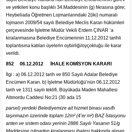
ve yetkileri konu başlıklı 34.Maddesinin (g) fıkrasına göre;
Heybeliada Öğretmen Lojmanlarındaki 2(iki) numaralı
lojmanın 2009/54 sayılı Belediye Meclis Kararı hükümleri
çerçevesinde İşletme Müdür Vekili Erdem ÇINAR ‘a
kiralanmasına Belediye Encümeninin 11.12.2012 tarihli
toplantısına katılan üyelerin oybirliği/oyçokluğu ile karar
verildi.
852 06.12.2012 İHALE KOMİSYON KARARI
İlgi : a) 06.12.2012 tarih ve 850 Sayılı Adalar Belediye
Encümen Kararı. b) İşletme Müdürlüğü’nün 06.12.2012
tarih ve 1311 sayılı teklifi. Büyükada Maden Mahallesi
Altınordu Caddesi No:21 (30 ada 15
parsel) yerdeki Belediyemize ait hizmet binası vasıflı
taşınmazın üzerinde toplam 12m² (4’er m²) BAZ İstasyonu
anten ve sistem odası yerinin 2886 Sayılı Yasanın 51/g
Maddesine istinaden kiralanması ihalesi hakkında alınan