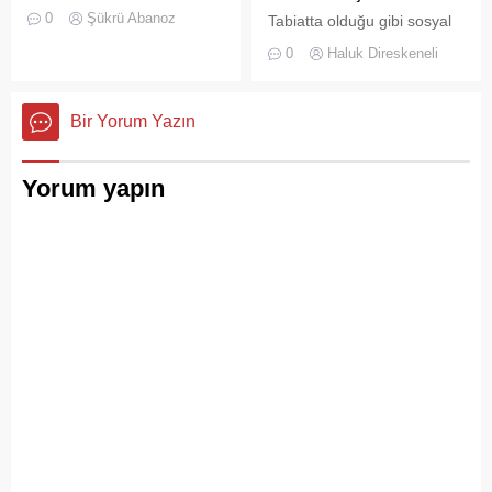
yeşil sahalarında
0
Şükrü Abanoz
Tabiatta olduğu gibi sosyal
yüzyıllardır biriktirdiği çok
hayatta da boşluklar uzun
kültürlü mirasıyla yaşayan
0
Haluk Direskeneli
süre karşılıksız kalmaz;
devasa bir hafıza
boşaltılan her alan, kısa
mekânıdır.
süre sonra yeni biçimlerle
Bir Yorum Yazın
doldurulmaya adaydır.
Yorum yapın