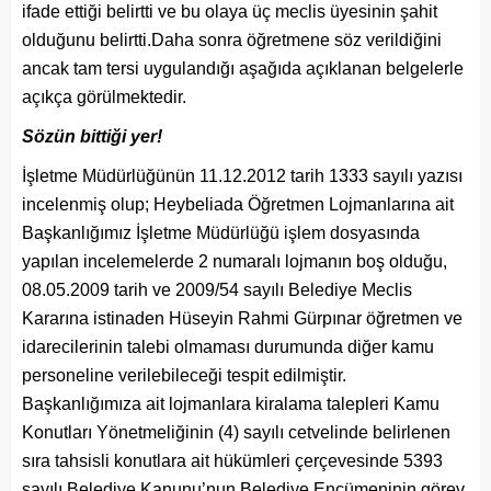
ifade ettiği belirtti ve bu olaya üç meclis üyesinin şahit
olduğunu belirtti.Daha sonra öğretmene söz verildiğini
ancak tam tersi uygulandığı aşağıda açıklanan belgelerle
açıkça görülmektedir.
Sözün bittiği yer!
İşletme Müdürlüğünün 11.12.2012 tarih 1333 sayılı yazısı
incelenmiş olup; Heybeliada Öğretmen Lojmanlarına ait
Başkanlığımız İşletme Müdürlüğü işlem dosyasında
yapılan incelemelerde 2 numaralı lojmanın boş olduğu,
08.05.2009 tarih ve 2009/54 sayılı Belediye Meclis
Kararına istinaden Hüseyin Rahmi Gürpınar öğretmen ve
idarecilerinin talebi olmaması durumunda diğer kamu
personeline verilebileceği tespit edilmiştir.
Başkanlığımıza ait lojmanlara kiralama talepleri Kamu
Konutları Yönetmeliğinin (4) sayılı cetvelinde belirlenen
sıra tahsisli konutlara ait hükümleri çerçevesinde 5393
sayılı Belediye Kanunu’nun Belediye Encümeninin görev