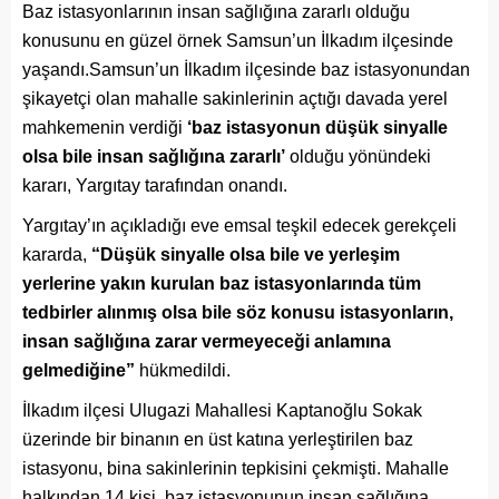
Baz istasyonlarının insan sağlığına zararlı olduğu
konusunu en güzel örnek Samsun’un İlkadım ilçesinde
yaşandı.Samsun’un İlkadım ilçesinde baz istasyonundan
şikayetçi olan mahalle sakinlerinin açtığı davada yerel
mahkemenin verdiği
‘baz istasyonun düşük sinyalle
olsa bile insan sağlığına zararlı’
olduğu yönündeki
kararı, Yargıtay tarafından onandı.
Yargıtay’ın açıkladığı eve emsal teşkil edecek gerekçeli
kararda,
“Düşük sinyalle olsa bile ve yerleşim
yerlerine yakın kurulan baz istasyonlarında tüm
tedbirler alınmış olsa bile söz konusu istasyonların,
insan sağlığına zarar vermeyeceği anlamına
gelmediğine”
hükmedildi.
İlkadım ilçesi Ulugazi Mahallesi Kaptanoğlu Sokak
üzerinde bir binanın en üst katına yerleştirilen baz
istasyonu, bina sakinlerinin tepkisini çekmişti. Mahalle
halkından 14 kişi, baz istasyonunun insan sağlığına