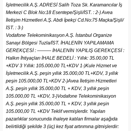
İşletmecilik A.Ş. ADRESİ Salih Toza Sk. Karamancılar İş
Merkezi C Blok No:18 Esentepe/Şişli/İST. : 2-) Avea
İletişim Hizmetleri A.Ş. Abdi İpekçi Cd.No:75 Maçka/Şişli/
İST. : 3-)
Vodafone Telekominikasyon A.Ş. İstanbul Organize
Sanayi Bölgesi Tuzla/İST. İHALENİN YAPILAMAMA
GEREKÇESİ : ——— İHALENİN YAPILIŞ GEREKÇESİ :
Halkın İhtiyaçları İHALE BEDELİ : Yıllık: 35.00,00 TL
+KDV 3 Yıllık: 105.000,00 TL+KDV 1-)Kule Hizmet ve
İşletmecilik A.Ş. peşin yıllık 35.000,00 TL+KDV, 3 yıllık
peşin 105.000,00 TL+KDV 2-)Avea İletişim Hizmetleri
A.Ş. peşin yıllık 35.000,00 TL + KDV, 3 yıllık peşin
105.000,00 TL +KDV, 3-)Vodafone Telekominikasyon
A.Ş. peşin yıllık 35.000,00 TL + KDV, 3 yıllık peşin
105.000,00 TL +KDV Teklif vermişlerdir. Yapılan
pazarlıklar sonucunda ihaleye katılan firmalar aşağıda
belirtildiği şekilde 3 (üç) kez fiyat artırımına gitmişlerdir: