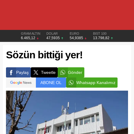
GRAM ALTIN
DOLAR
EURO
BIST 100
6.465,12
47,5935
54,9385
13.798,82
Sözün bittiği yer!
Paylaş
Tweetle
Gönder
ABONE OL
Whatsapp Kanalımız