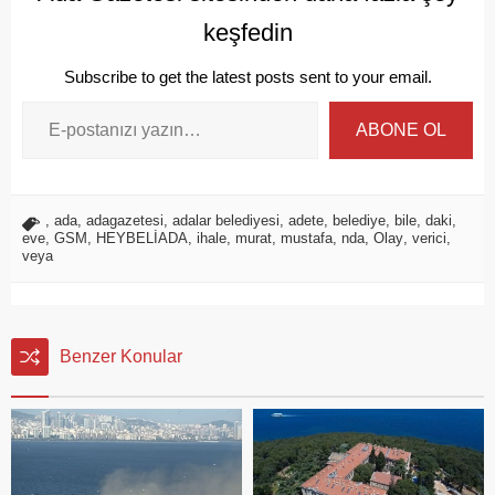
keşfedin
Subscribe to get the latest posts sent to your email.
ABONE OL
,
ada
,
adagazetesi
,
adalar belediyesi
,
adete
,
belediye
,
bile
,
daki
,
eve
,
GSM
,
HEYBELİADA
,
ihale
,
murat
,
mustafa
,
nda
,
Olay
,
verici
,
veya
Benzer Konular