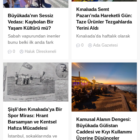
Kınalıada Semt
Büyükada’nın Sessiz
Pazarı’nda Hareketli Gün:
Vedası: Kaybolan Bir
Taze Ürünler Tezgahlarda
Yaşam Kültürü mü?
Yerini Aldı
Sabah vapurundan inenler
Kınalıada’da haftalık olarak
bunu belki ilk anda fark
kurulan semt pazarı, ada
0
Ada Gazetesi
etmeyebilir. Ama
sakinleri ve ziyaretçilerin
0
Haluk Direskeneli
Büyükada’yı elli, altmış yıldır
katılımıyla her zamanki
tanıyanlar bilir; adanın sesi
canlılığına ulaştı.
ve adımları değişti
Şişli’den Kınalıada’ya Bir
Spor Mirası: Hrant
Kamusal Alanın Dengesi:
Barsamyan ve Kentsel
Büyükada Gülistan
Hafıza Mücadelesi
Caddesi ve Kıyı Kullanımı
İstanbul, sokaklarında ve
Üzerine Düşünceler