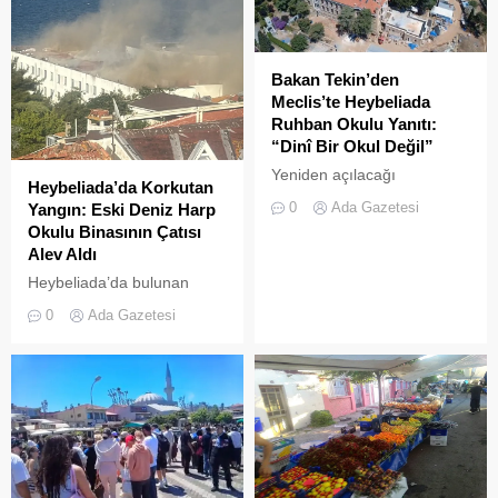
Bakan Tekin’den
Meclis’te Heybeliada
Ruhban Okulu Yanıtı:
“Dinî Bir Okul Değil”
Yeniden açılacağı
Heybeliada’da Korkutan
iddialarıyla son dönemde
0
Ada Gazetesi
Yangın: Eski Deniz Harp
kamuoyunda sıkça tartışılan
Okulu Binasının Çatısı
Heybeliada Ruhban Okulu,
Alev Aldı
TBMM gündemine taşındı
Heybeliada’da bulunan
askeri okul binasının
0
Ada Gazetesi
çatısında, tamirat
çalışmaları sırasında yangın
çıktı. Gökyüzünü kaplayan
yoğun duman paniğe neden
olurken, itfaiye ekipleri
yangına hızla müdahale etti.