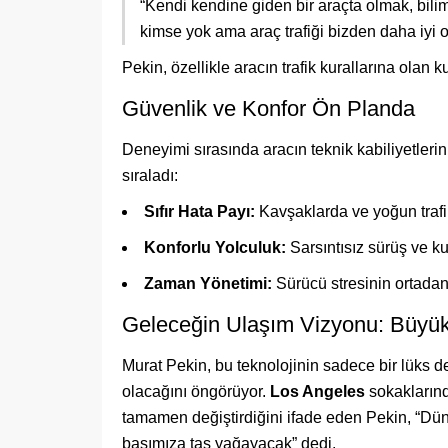
“Kendi kendine giden bir araçta olmak, bili
kimse yok ama araç trafiği bizden daha iyi o
Pekin, özellikle aracın trafik kurallarına olan 
Güvenlik ve Konfor Ön Planda
Deneyimi sırasında aracın teknik kabiliyetleri
sıraladı:
Sıfır Hata Payı:
Kavşaklarda ve yoğun trafik
Konforlu Yolculuk:
Sarsıntısız sürüş ve ku
Zaman Yönetimi:
Sürücü stresinin ortada
Geleceğin Ulaşım Vizyonu: Büyü
Murat Pekin, bu teknolojinin sadece bir lüks de
olacağını öngörüyor.
Los Angeles
sokaklarınd
tamamen değiştirdiğini ifade eden Pekin, “Dün
başımıza taş yağayacak” dedi.