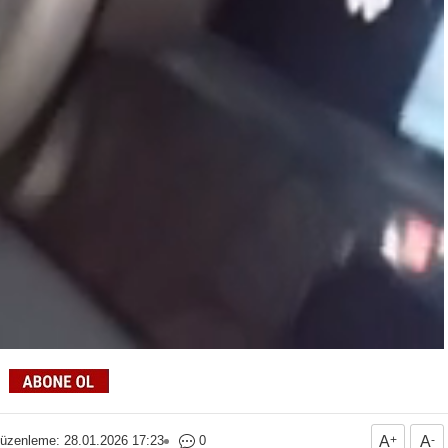
üzenleme: 28.01.2026 17:23
0
A
+
A
-