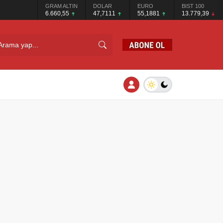
GRAM ALTIN
DOLAR
EURO
BIST 100
6.660,55
47,7111
55,1881
13.779,39