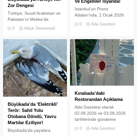
Ve Engelliler İsyanda!
Zor Dengesi
İstanbul’un Prens
Türkiye, Suudi Arabistan ve
Adaları’nda, 1 Ocak 2026
Pakistan’ın Mekke’de
tarihinde yürürlüğe giren ve
0
Ada Gazetesi
imzaladığı Ortak Savunma
L2 sınıfı (3 tekerlekli)
0
Haluk Direskeneli
Anlaşması, bölgesel
elektrikli araçların
güvenlik dengelerinde yeni
kullanımını yasaklayan
bir dönemin işareti olabilir.
UKOME kararının ardından
Anlaşmayı şimdiden “İslam
tanınan ek süre sona erdi.
NATO’su” olarak
İki kez uzatılarak 31
tanımlamak için erken.
Temmuz 2026 tarihine
Ancak Türkiye açısından
kadar esnetilen sürenin
önemli olan, Ankara’nın aynı
dolmasıyla birlikte, Adalar
anda NATO üyesi olması,
genelinde emniyet ve zabıta
Suudi Arabistan ve
ekipleri tarafından akülü
Pakistan’la savunma
Kınalıada’daki
araçların toplatılma
ilişkilerini geliştirmesi ve
Restorandan Açıklama
işlemlerine başlandı....
Büyükada’da ‘Elektrikli’
İran’la yaklaşık dört yüzyıllık
Ada Gazetesi olarak
Terör: Sahil Yolu
bir...
02.08.2026 ve 03.08.2026
Otobana Döndü, Yavru
tarihlerinde gündeme
Martılar Eziliyor!
getirdiğimiz “Kınalıada’da
0
Ada Gazetesi
Büyükada’da yayalara
Ruhsatsız Alkol Satan
ayrılan sahil şeridi, kural