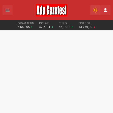
GRAM ALTIN
DOLAR
EURO
BIST 100
6.660,55
47,7111
55,1881
13.779,39