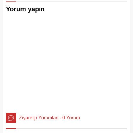
dolduğu o anlar, bir
Sülün Üretim İstasyonu’nda
Yorum yapın
vatandaşın kamerasına
yetiştirilen yüzlerce sülün,
saniye saniye yansıdı.
Temmuz 2026’da
Yeşille mavinin kucaklaştığı,
Büyükada’nın ormanlık
İstanbulluların nefes almak
alanlarında doğal yaşama
için akın ettiği Heybeliada
bırakıldı. Projenin temel
Çamlimanı, bugünlerde
amacı, hem sülün
eşsiz manzarasıyla değil,
popülasyonunu...
çevre felaketini andıran
kirliliğiyle gündemde. Bir
vatandaş tarafından...
Ziyaretçi Yorumları - 0 Yorum