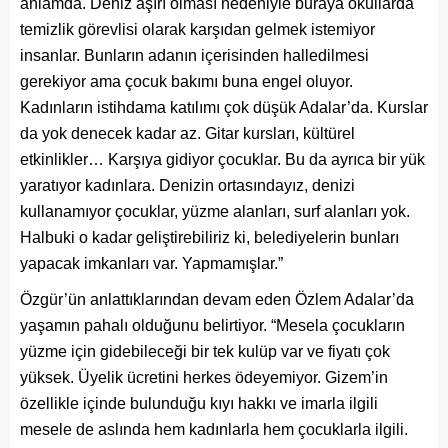
anlamda. Deniz aşırı olması nedeniyle buraya okullarda
temizlik görevlisi olarak karşıdan gelmek istemiyor
insanlar. Bunların adanın içerisinden halledilmesi
gerekiyor ama çocuk bakımı buna engel oluyor.
Kadınların istihdama katılımı çok düşük Adalar’da. Kurslar
da yok denecek kadar az. Gitar kursları, kültürel
etkinlikler… Karşıya gidiyor çocuklar. Bu da ayrıca bir yük
yaratıyor kadınlara. Denizin ortasındayız, denizi
kullanamıyor çocuklar, yüzme alanları, surf alanları yok.
Halbuki o kadar geliştirebiliriz ki, belediyelerin bunları
yapacak imkanları var. Yapmamışlar.”
Özgür’ün anlattıklarından devam eden Özlem Adalar’da
yaşamın pahalı olduğunu belirtiyor. “Mesela çocukların
yüzme için gidebileceği bir tek kulüp var ve fiyatı çok
yüksek. Üyelik ücretini herkes ödeyemiyor. Gizem’in
özellikle içinde bulunduğu kıyı hakkı ve imarla ilgili
mesele de aslında hem kadınlarla hem çocuklarla ilgili.