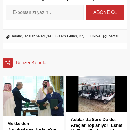
ABONE OL
adalar
,
adalar belediyesi
,
Gizem Gülen
,
kıyı
,
Türkiye işçi partisi
Benzer Konular
Adalar’da Süre Doldu,
Mekke’den
Araçlar Toplanıyor: Esnaf
Büyükada’ya:Türkiye’nin