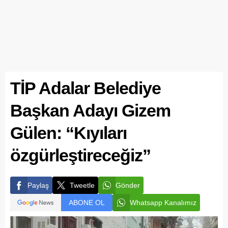
TİP Adalar Belediye
Başkan Adayı Gizem
Gülen: “Kıyıları
özgürleştireceğiz”
Paylaş
Tweetle
Gönder
ABONE OL
Whatsapp Kanalımız