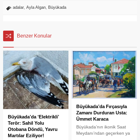
adalar
,
Ayla Algan
,
Büyükada
Benzer Konular
Büyükada’da Fırçasıyla
Zamanı Durduran Usta:
Büyükada’da ‘Elektrikli’
Ümmet Karaca
Terör: Sahil Yolu
Büyükada’nın ikonik Saat
Otobana Döndü, Yavru
Meydanı’ndan geçerken ya
Martılar Eziliyor!
da karakolun hemen