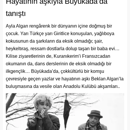
Hayatının aşkıyla Büyükada’da
tanıştı
Ayla Algan rengârenk bir dünyanın içine doğmuş bir
çocuk. Yarı Türkçe yarı Giritlice konuşulan, yağlıboya
kokusunun da şarkıların da eksik olmadığı; şair,
heykeltıraş, ressam dostlarla dolup taşan bir baba evi…
Kilise ziyaretlerinin de, Kuranıkerim’i Fransızcadan
okumanın da, dans derslerinin de eksik olmadığı bir
ilkgençlik… Büyükada’da, çokkültürlü bir komşu
çevresiyle geçen yazlar ve hayatının aşkı Beklan Algan’la
buluşmasına da vesile olan Anadolu Kulübü akşamları..