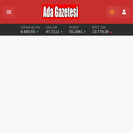
GRAM ALTIN
DOLAR
EURO
BIST 100
6.660,55
47,7111
55,1881
13.779,39