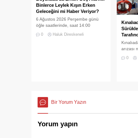
Binlerce Leylek Kışın Erken
Geleceğini mi Haber Veriyor?
6 Ağustos 2026 Perşembe günü
Kınalıa
öğle saatlerinde, saat 14:00
Sürükle
sularında Büyükada semalarında
Tarafın
0
Haluk Direskeneli
doğanın en görkemli görsel
Kınalıad
şölenlerinden biri yaşandı.
arızası 
kalan bi
0
Müdürlü
zamanın
kurtarıld
Bir Yorum Yazın
Yorum yapın