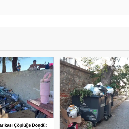
rikası Çöplüğe Döndü: