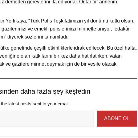
üz demeden görevlerini ifa ediyorlar. Onlar bir annenin
an Yerlikaya, “Türk Polis Teşkilatımızın yıl dönümü kutlu olsun.
 gazilerimizi ve emekli polislerimizi minnetle anıyor; fedakâr
m” diyerek sözlerini tamamladı.
ke genelinde çeşitli etkinliklerle idrak edilecek. Bu özel hafta,
enliğine olan katkılarını bir kez daha hatırlatırken, vatan
ak ve gazilere minnet duymak için de bir vesile olacak.
sinden daha fazla şey keşfedin
the latest posts sent to your email.
ABONE OL