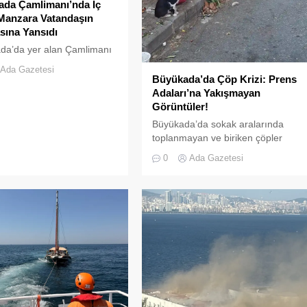
ada Çamlimanı’nda İç
Manzara Vatandaşın
ına Yansıdı
da’da yer alan Çamlimanı
yarsızlık ve hizmet
Ada Gazetesi
inin kurbanı oldu. Doğal
Büyükada’da Çöp Krizi: Prens
yle bilinen koyun her
Adaları’na Yakışmayan
n çöple dolduğu o anlar, bir
Görüntüler!
şın kamerasına saniye
Büyükada’da sokak aralarında
ansıdı. Yeşille mavinin
toplanmayan ve biriken çöpler
ığı, İstanbulluların nefes
vatandaşların tepkisine neden
0
Ada Gazetesi
in akın ettiği Heybeliada
oluyor.Özellikle yaz aylarında hem
nı, bugünlerde eşsiz
yerli hem de yabancı turistlerin
ıyla değil, çevre felaketini
akınına uğrayan Büyükada’da,
kirliliğiyle gündemde. Bir
çevre temizliği konusunda yaşanan
 tarafından...
aksaklıklar adeta pes dedirtti.
Adanın tarihi ve doğal güzellikleriyl
süslü sokaklarından yansıyan son
görüntüler, çevre sağlığı açısından
tehlike çanlarının çaldığını
gösteriyor. Çöpler Konteynerlere
Sığmıyor,...