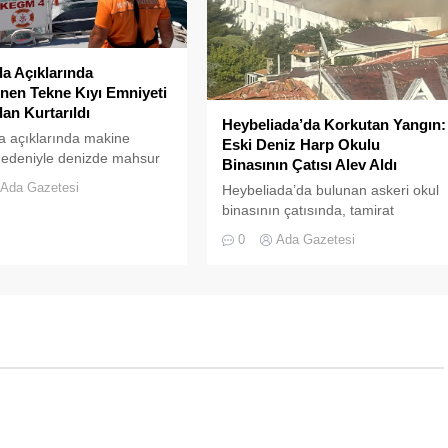
da Açıklarında
nen Tekne Kıyı Emniyeti
dan Kurtarıldı
Heybeliada’da Korkutan Yangın:
a açıklarında makine
Eski Deniz Harp Okulu
nedeniyle denizde mahsur
Binasının Çatısı Alev Aldı
r tekne, Kıyı Emniyeti Genel
Ada Gazetesi
Heybeliada’da bulunan askeri okul
ğü (KEGM) ekiplerinin
binasının çatısında, tamirat
da müdahalesiyle
çalışmaları sırasında yangın çıktı.
ı.
0
Ada Gazetesi
Gökyüzünü kaplayan yoğun duman
paniğe neden olurken, itfaiye
ekipleri yangına hızla müdahale
etti.