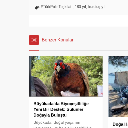
#TürkPolisTeşkilatı
,
180.yıl
,
kuruluş yılı
Benzer Konular
Büyükada’da Biyoçeşitliliğe
Yeni Bir Destek: Sülünler
Doğayla Buluştu
Büyükada, doğal yaşamın
Doğa Ha
korunması ve biyolojik çeşitliliğin