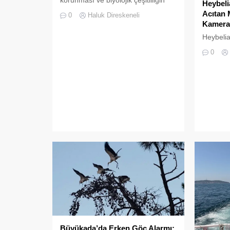
Heybeli
zenginleştirilmesine yönelik önemli
Acıtan 
0
Haluk Direskeneli
bir uygulamaya daha ev sahipliği
Kameras
yapıyor. Tarım ve Orman Bakanlığı
Heybelia
Doğa Koruma ve Milli Parklar
Koyu, du
(DKMP) Genel Müdürlüğü
0
eksikliğ
tarafından Polonezköy Sülün
güzelliği
Üretim İstasyonu’nda yetiştirilen
köşesini
yüzlerce sülün, Temmuz 2026’da
vatanda
Büyükada’nın ormanlık alanlarında
saniye y
doğal yaşama bırakıldı. Projenin
kucaklaşt
temel amacı, hem sülün
almak iç
popülasyonunu...
Çamlima
manzaras
andıran 
vatandaş
Büyükada’da Erken Göç Alarmı: