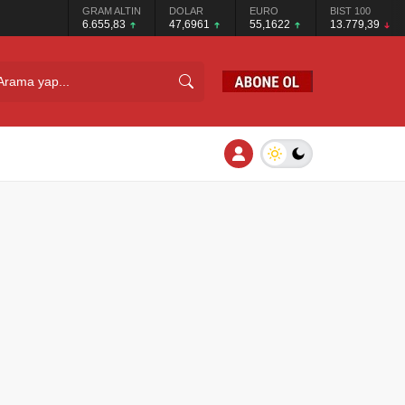
GRAM ALTIN
DOLAR
EURO
BIST 100
6.655,83
47,6961
55,1622
13.779,39