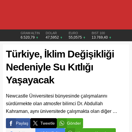
GRAM ALTIN
DOLAR
EURO
BIST 100
6.520,79
47,5952
55,0575
13.769,40
Türkiye, İklim Değişikliği
Nedeniyle Su Kıtlığı
Yaşayacak
Newcastle Üniversitesi bünyesinde çalışmalarını
sürdürmekte olan atmosfer bilimci Dr. Abdullah
Kahraman, aynı üniversitede çalışmakta olan diğer …
Paylaş
Tweetle
Gönder