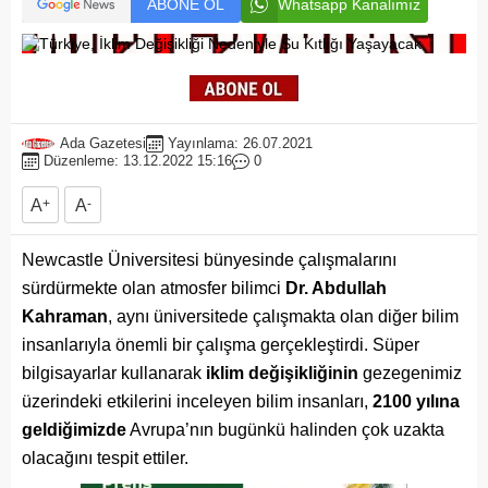
ABONE OL
Whatsapp Kanalımız
Ada Gazetesi
Yayınlama: 26.07.2021
Düzenleme: 13.12.2022 15:16
0
A
+
A
-
Newcastle Üniversitesi bünyesinde çalışmalarını
sürdürmekte olan atmosfer bilimci
Dr. Abdullah
Kahraman
, aynı üniversitede çalışmakta olan diğer bilim
insanlarıyla önemli bir çalışma gerçekleştirdi. Süper
bilgisayarlar kullanarak
iklim değişikliğinin
gezegenimiz
üzerindeki etkilerini inceleyen bilim insanları,
2100 yılına
geldiğimizde
Avrupa’nın bugünkü halinden çok uzakta
olacağını tespit ettiler.