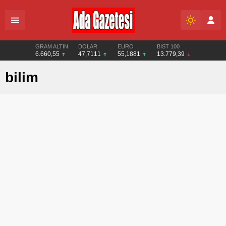
GRAM ALTIN
DOLAR
EURO
BIST 100
6.660,55
47,7111
55,1881
13.779,39
bilim