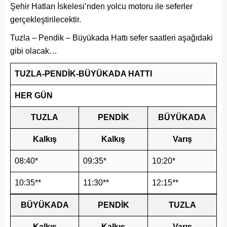
Şehir Hatları İskelesi’nden yolcu motoru ile seferler
gerçekleştirilecektir.
Tuzla – Pendik – Büyükada Hattı sefer saatleri aşağıdaki
gibi olacak…
TUZLA-PENDİK-BÜYÜKADA HATTI
HER GÜN
TUZLA
PENDİK
BÜYÜKADA
Kalkış
Kalkış
Varış
08:40*
09:35*
10:20*
10:35**
11:30**
12:15**
BÜYÜKADA
PENDİK
TUZLA
Kalkış
Kalkış
Varış