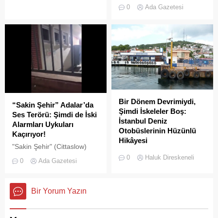
gelmesiyle birlikte artan
0
Ada Gazetesi
ziyaretçi yoğunluğu, temizlik
ve çöp toplama
hizmetlerindeki aksaklıkları
bir kez daha gözler önüne
serdi.
Bir Dönem Devrimiydi,
“Sakin Şehir” Adalar’da
Şimdi İskeleler Boş:
Ses Terörü: Şimdi de İski
İstanbul Deniz
Alarmları Uykuları
Otobüslerinin Hüzünlü
Kaçırıyor!
Hikâyesi
"Sakin Şehir" (Cittaslow)
2000’li yılların başında
adayı olan İstanbul’un incisi
0
Haluk Direskeneli
0
Ada Gazetesi
İstanbul’da deniz ulaşımı,
Adalar'da gürültü kirliliği
sadece bir seyahat aracı
bitmek bilmiyor.
değil; Adalar ile kent
Bir Yorum Yazın
merkezi arasında kurulan
tıkır tıkır işleyen, prestijli ve
konforlu güvenli bir yaşam