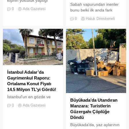
kişinin yolculuk yaptığı
Sabah vapurundan inenler
Adalar hattında kaydedilen
0
Ada Gazetesi
bunu belki ilk anda fark
görüntüler "bu kadarına da
etmeyebilir. Ama
pes" dedirtti
0
Haluk Direskeneli
Büyükada’yı elli, altmış yıldır
tanıyanlar bilir; adanın sesi
ve adımları değişti
İstanbul Adalar’da
Gayrimenkul Raporu:
Ortalama Konut Fiyatı
14.5 Milyon TL’yi Gördü!
İstanbul'un en gözde ve
Büyükada’da Utandıran
tarihi lokasyonlarından biri
0
Ada Gazetesi
Manzara: Turistlerin
olan Adalar ilçesinde,
Güzergahı Çöplüğe
gayrimenkul piyasasındaki
Döndü
hareketlilik dikkat çekiyor.
Büyükada’da, yaz aylarının