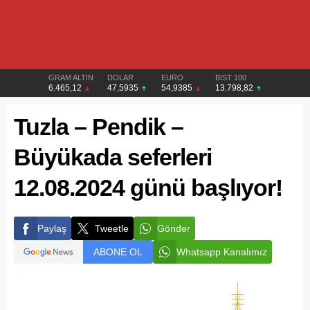
GRAM ALTIN
DOLAR
EURO
BIST 100
6.465,12
47,5935
54,9385
13.798,82
Tuzla – Pendik –
Büyükada seferleri
12.08.2024 günü başlıyor!
Paylaş
Tweetle
Gönder
ABONE OL
Whatsapp Kanalımız