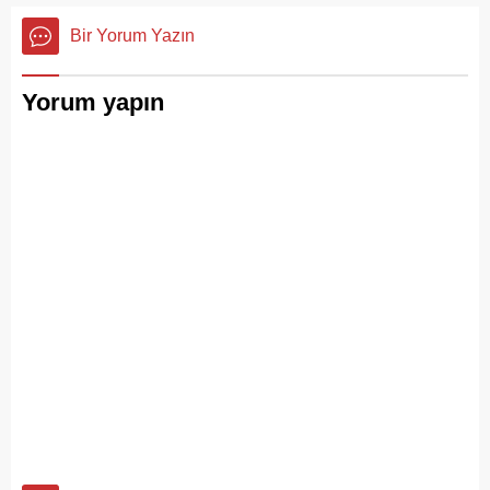
tanıyanlar bilir; adanın sesi
canlılığına ulaştı.
ve adımları değişti
Bir Yorum Yazın
Yorum yapın