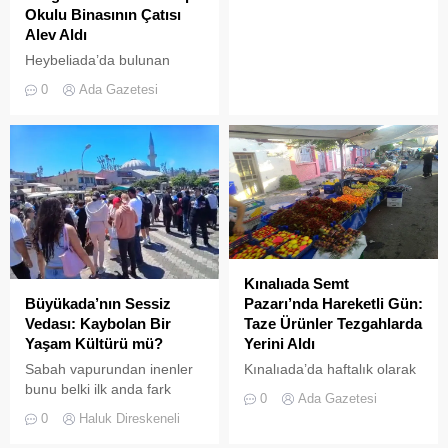
kamuoyunda sıkça tartışılan
Okulu Binasının Çatısı
Heybeliada Ruhban Okulu,
Alev Aldı
TBMM gündemine taşındı
Heybeliada’da bulunan
askeri okul binasının
0
Ada Gazetesi
çatısında, tamirat
çalışmaları sırasında yangın
çıktı. Gökyüzünü kaplayan
yoğun duman paniğe neden
olurken, itfaiye ekipleri
yangına hızla müdahale etti.
Kınalıada Semt
Büyükada’nın Sessiz
Pazarı’nda Hareketli Gün:
Vedası: Kaybolan Bir
Taze Ürünler Tezgahlarda
Yaşam Kültürü mü?
Yerini Aldı
Sabah vapurundan inenler
Kınalıada’da haftalık olarak
bunu belki ilk anda fark
kurulan semt pazarı, ada
0
Ada Gazetesi
etmeyebilir. Ama
sakinleri ve ziyaretçilerin
0
Haluk Direskeneli
Büyükada’yı elli, altmış yıldır
katılımıyla her zamanki