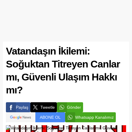
Vatandaşın İkilemi:
Soğuktan Titreyen Canlar
mı, Güvenli Ulaşım Hakkı
mı?
Paylaş
Tweetle
Gönder
ABONE OL
Whatsapp Kanalımız