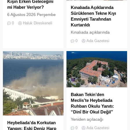
Kışın Erken Geleceğini
mi Haber Veriyor?
Kınalıada Açıklarında
Sürüklenen Tekne Kıyı
6 Ağustos 2026 Perşembe
Emniyeti Tarafından
günü öğle saatlerinde, saat
0
Haluk Direskeneli
Kurtarıldı
14:00 sularında Büyükada
semalarında doğanın en
Kınalıada açıklarında
görkemli görsel
makine arızası nedeniyle
0
Ada Gazetesi
şölenlerinden biri yaşandı.
denizde mahsur kalan bir
tekne, Kıyı Emniyeti Genel
Müdürlüğü (KEGM)
ekiplerinin zamanında
müdahalesiyle kurtarıldı.
Bakan Tekin’den
Meclis’te Heybeliada
Ruhban Okulu Yanıtı:
“Dinî Bir Okul Değil”
Yeniden açılacağı
Heybeliada’da Korkutan
iddialarıyla son dönemde
0
Ada Gazetesi
Yangın: Eski Deniz Harp