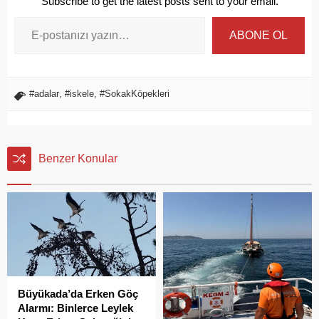
Subscribe to get the latest posts sent to your email.
ABONE OL
#adalar
,
#iskele
,
#SokakKöpekleri
Benzer Konular
Büyükada’da Erken Göç
Alarmı: Binlerce Leylek