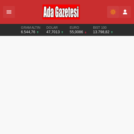
GRAM ALTIN
DOLAR
EURO
BIST 100
6.544,76
47,7013
55,0086
13.798,82