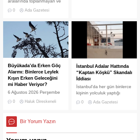
aralarında toplanmayan ve
biriken çöpler vatandaşların
0
Ada Gazetesi
tepkisine neden
oluyor.Özellikle yaz
aylarında hem yerli hem de
yabancı turistlerin akınına
uğrayan Büyükada’da,
çevre temizliği konusunda
yaşanan aksaklıklar adeta
pes dedirtti. Adanın tarihi ve
doğal güzellikleriyle süslü
Büyükada’da Erken Göç
İstanbul Adalar Hattında
sokaklarından yansıyan son
Alarmı: Binlerce Leylek
“Kaptan Köşkü” Skandalı
görüntüler, çevre sağlığı
Kışın Erken Geleceğini
İddiası
açısından tehlike çanlarının
mi Haber Veriyor?
İstanbul'da her gün binlerce
çaldığını gösteriyor. Çöpler
6 Ağustos 2026 Perşembe
kişinin yolculuk yaptığı
Konteynerlere Sığmıyor,...
günü öğle saatlerinde, saat
Adalar hattında kaydedilen
0
Haluk Direskeneli
0
Ada Gazetesi
14:00 sularında Büyükada
görüntüler "bu kadarına da
semalarında doğanın en
pes" dedirtti
görkemli görsel
Bir Yorum Yazın
şölenlerinden biri yaşandı.