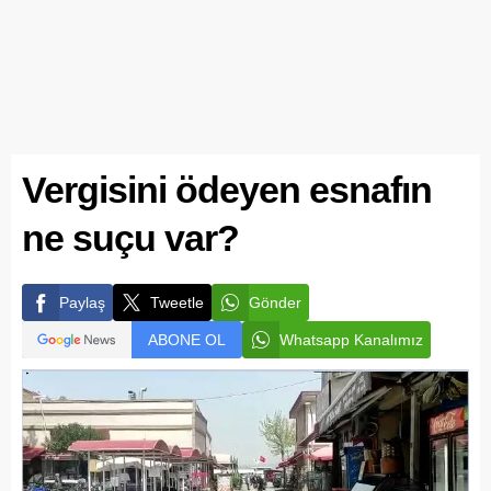
Vergisini ödeyen esnafın
ne suçu var?
Paylaş
Tweetle
Gönder
ABONE OL
Whatsapp Kanalımız