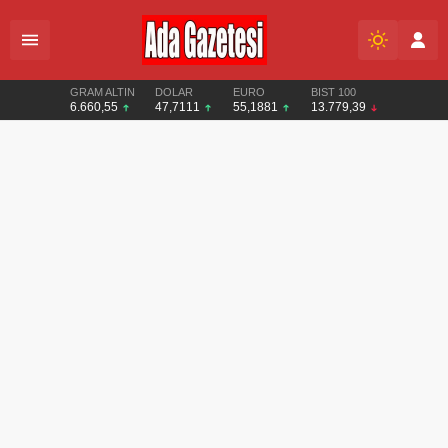
GRAM ALTIN
DOLAR
EURO
BIST 100
6.660,55
47,7111
55,1881
13.779,39