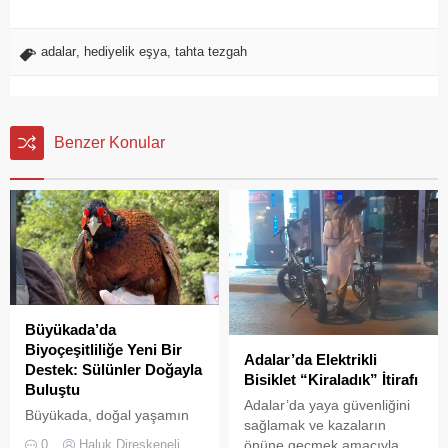
adalar
,
hediyelik eşya
,
tahta tezgah
Benzer Konular
Büyükada’da
Biyoçeşitliliğe Yeni Bir
Adalar’da Elektrikli
Destek: Sülünler Doğayla
Bisiklet “Kiraladık” İtirafı
Buluştu
Adalar’da yaya güvenliğini
Büyükada, doğal yaşamın
sağlamak ve kazaların
korunması ve biyolojik
0
Haluk Direskeneli
önüne geçmek amacıyla