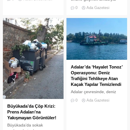
çeşitliliğin
getirilen “elektrikli bisiklet
zenginleştirilmesine yönelik
0
Ada Gazetesi
kiralama yasağı” adeta hiçe
önemli bir uygulamaya daha
sayılıyor. Kameralara
ev sahipliği yapıyor. Tarım
yansıyan son görüntüler,
ve Orman Bakanlığı Doğa
yasağın delindiğini ve
Koruma ve Milli Parklar
denetimlerin yetersiz
(DKMP) Genel Müdürlüğü
kaldığını bir kez daha gözler
tarafından Polonezköy
önüne serdi. Adalar’da
Sülün Üretim İstasyonu’nda
UKOME (Ulaşım
yetiştirilen yüzlerce sülün,
Koordinasyon Merkezi)
Temmuz 2026’da
kararları doğrultusunda
Büyükada’nın ormanlık
Adalar’da ‘Hayalet Tonoz’
ticari amaçlı elektrikli bisiklet
alanlarında doğal yaşama
Operasyonu: Deniz
ve scooter kiralama
bırakıldı. Projenin temel
Trafiğini Tehlikeye Atan
faaliyetleri yasaklanmış
amacı, hem sülün
Kaçak Yapılar Temizlendi
durumda....
popülasyonunu...
Adalar çevresinde, deniz
trafiğini tehlikeye sokan ve
0
Ada Gazetesi
çevre kirliliğine neden olan
Büyükada’da Çöp Krizi:
usulsüz tonozlara yönelik
Prens Adaları’na
geniş çaplı bir temizlik ve
Yakışmayan Görüntüler!
denetim operasyonu
Büyükada’da sokak
gerçekleştirildi.