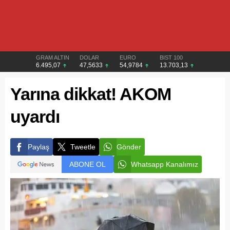
GRAM ALTIN
DOLAR
EURO
BIST 100
6.495,07
47,5633
54,9784
13.703,13
Yarına dikkat! AKOM
uyardı
Paylaş
Tweetle
Gönder
ABONE OL
Whatsapp Kanalımız