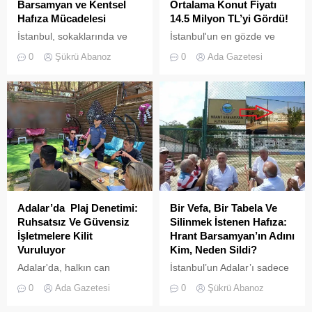
Barsamyan ve Kentsel
Ortalama Konut Fiyatı
Hafıza Mücadelesi
14.5 Milyon TL’yi Gördü!
İstanbul, sokaklarında ve
İstanbul'un en gözde ve
yeşil sahalarında
tarihi lokasyonlarından biri
0
Şükrü Abanoz
0
Ada Gazetesi
yüzyıllardır biriktirdiği çok
olan Adalar ilçesinde,
kültürlü mirasıyla yaşayan
gayrimenkul piyasasındaki
devasa bir hafıza
hareketlilik dikkat çekiyor.
mekânıdır.
Adalar’da Plaj Denetimi:
Bir Vefa, Bir Tabela Ve
Ruhsatsız Ve Güvensiz
Silinmek İstenen Hafıza:
İşletmelere Kilit
Hrant Barsamyan’ın Adını
Vuruluyor
Kim, Neden Sildi?
Adalar'da, halkın can
İstanbul’un Adalar’ı sadece
güvenliğini sağlamak ve
vapurların yanaştığı,
0
Ada Gazetesi
0
Şükrü Abanoz
haksız işgallerin önüne
yazlıkçıların nefes aldığı
geçmek amacıyla geniş
toprak parçaları değildir;