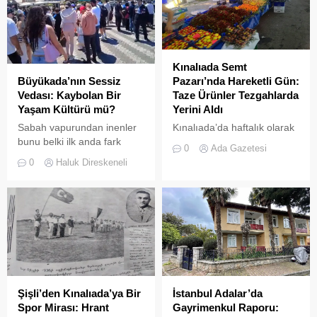
Kınalıada Semt
Büyükada’nın Sessiz
Pazarı’nda Hareketli Gün:
Vedası: Kaybolan Bir
Taze Ürünler Tezgahlarda
Yaşam Kültürü mü?
Yerini Aldı
Sabah vapurundan inenler
Kınalıada’da haftalık olarak
bunu belki ilk anda fark
kurulan semt pazarı, ada
0
Ada Gazetesi
etmeyebilir. Ama
sakinleri ve ziyaretçilerin
0
Haluk Direskeneli
Büyükada’yı elli, altmış yıldır
katılımıyla her zamanki
tanıyanlar bilir; adanın sesi
canlılığına ulaştı.
ve adımları değişti
Şişli’den Kınalıada’ya Bir
İstanbul Adalar’da
Spor Mirası: Hrant
Gayrimenkul Raporu: