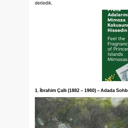
derledik.
1. İbrahim Çallı (1882 – 1960) – Adada Sohb