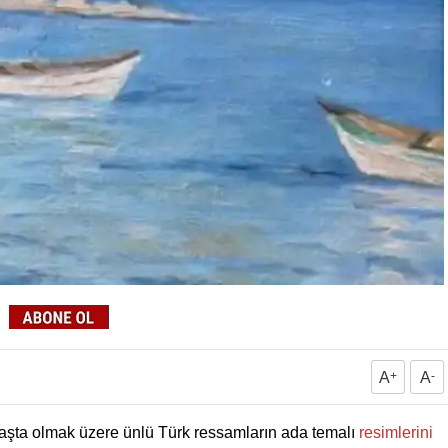
A
+
A
-
aşta olmak üzere ünlü Türk ressamların ada temalı
resimlerini