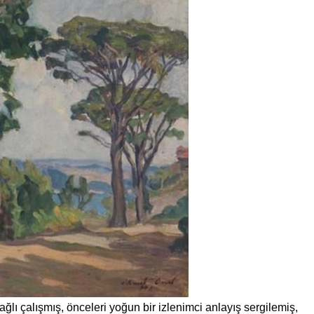
ı çalışmış, önceleri yoğun bir izlenimci anlayış sergilemiş,