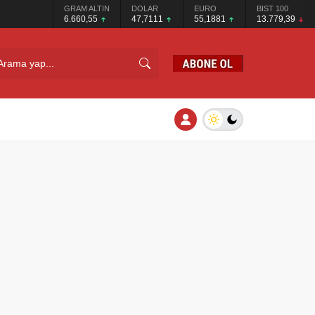
GRAM ALTIN
DOLAR
EURO
BIST 100
6.660,55
47,7111
55,1881
13.779,39