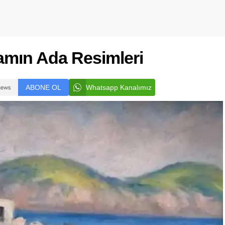
amın Ada Resimleri
ABONE OL
Whatsapp Kanalımız