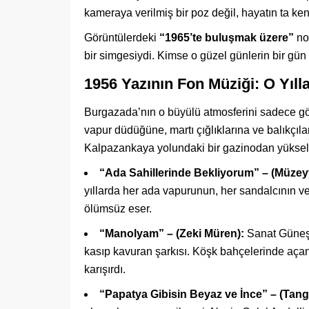
kameraya verilmiş bir poz değil, hayatın ta ken
Görüntülerdeki
“1965’te buluşmak üzere”
not
bir simgesiydi. Kimse o güzel günlerin bir gü
1956 Yazının Fon Müziği: O Yıll
Burgazada’nın o büyülü atmosferini sadece görü
vapur düdüğüne, martı çığlıklarına ve balıkçıl
Kalpazankaya yolundaki bir gazinodan yükselen
“Ada Sahillerinde Bekliyorum” – (Müzey
yıllarda her ada vapurunun, her sandalcının ve 
ölümsüz eser.
“Manolyam” – (Zeki Müren):
Sanat Güneşi
kasıp kavuran şarkısı. Köşk bahçelerinde açan
karışırdı.
“Papatya Gibisin Beyaz ve İnce” – (Tang