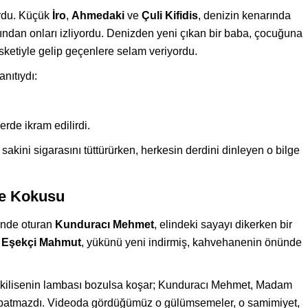
ordu. Küçük
İro
,
Ahmedaki
ve
Çuli Kifidis
, denizin kenarında
tından onları izliyordu. Denizden yeni çıkan bir baba, çocuğuna
sketiyle gelip geçenlere selam veriyordu.
nıtıydı:
erde ikram edilirdi.
sakini sigarasını tüttürürken, herkesin derdini dinleyen o bilge
ve Kokusu
ünde oturan
Kunduracı Mehmet
, elindeki sayayı dikerken bir
.
Eşekçi Mahmut
, yükünü yeni indirmiş, kahvehanenin önünde
kı, kilisenin lambası bozulsa koşar; Kunduracı Mehmet, Madam
apatmazdı. Videoda gördüğümüz o gülümsemeler, o samimiyet,