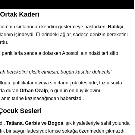
 Ortak Kaderi
da’nın sırtlarından kendini göstermeye başlarken,
Balıkçı
arının içindeydi. Ellerindeki ağlar, sadece denizin bereketini
ordu.
parıltılarla sandala dolarken Apostol, alnındaki teri silip
lah bereketini eksik etmesin, bugün kasalar dolacak!”
uğu, politikaların veya sınırların çok ötesinde, tuzlu suyla
urla duran
Orhan Özalp
, o günün en büyük avını
 anın tarihe kazınacağından habersizdi.
 Çocuk Sesleri
di.
Tatiana, Garbis ve Bogos
, şık kıyafetleriyle sahil yolunda
klık bir saygı ifadesiydi; kimse sokağa özenmeden çıkmazdı.