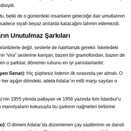
disiydi.
u, belki de o günlerdeki insanların geleceğe dair umutlarının
n sadece siyah beyaz anılarda kalacağını tahmin edemezdi.
arın Unutulmaz Şarkıları
ntülerle değil, seslerle de hatırlamak gerekir. İskeledeki
arın “vira” seslerine karışan; bazen bir gramofondan, bazen de
 o şarkılar, dönemin ruhunu en iyi yansıtanlardır:
yen Senar):
Hiç şüphesiz listenin ilk sırasında yer almalı. O
her aşığın dilindeki, adeta Adalar’ın milli marşı sayılan o
’nin 1955 yılında patlayan ve 1956 yazında tüm İstanbul’u
 manolyaların kokusuyla bu şarkının nağmeleri birbirine
o):
O dönem Adalar’da düzenlenen çay saatlerinin ve danslı