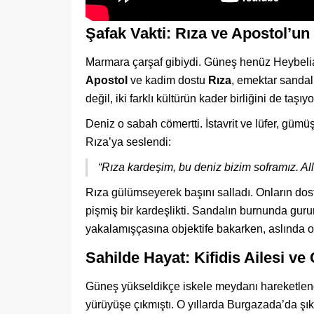
Şafak Vakti: Rıza ve Apostol’un
Marmara çarşaf gibiydi. Güneş henüz Heybelia
Apostol
ve kadim dostu
Rıza
, emektar sandall
değil, iki farklı kültürün kader birliğini de taşıy
Deniz o sabah cömertti. İstavrit ve lüfer, gümüş 
Rıza’ya seslendi:
“Rıza kardeşim, bu deniz bizim soframız. Al
Rıza gülümseyerek başını salladı. Onların dostl
pişmiş bir kardeşlikti. Sandalın burnunda gur
yakalamışçasına objektife bakarken, aslında o
Sahilde Hayat: Kifidis Ailesi ve
Güneş yükseldikçe iskele meydanı hareketlen
yürüyüşe çıkmıştı. O yıllarda Burgazada’da şı