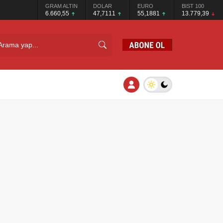
GRAM ALTIN
DOLAR
EURO
BIST 100
6.660,55
47,7111
55,1881
13.779,39