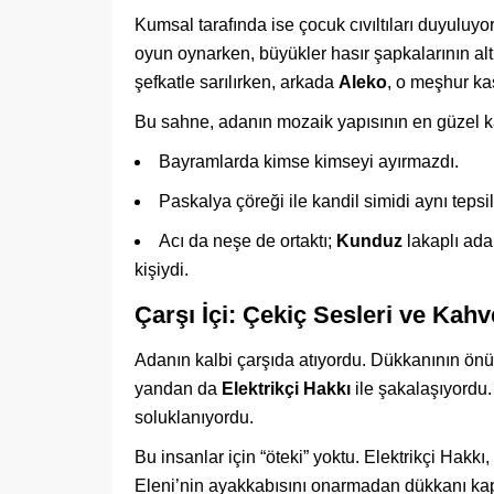
Kumsal tarafında ise çocuk cıvıltıları duyuluy
oyun oynarken, büyükler hasır şapkalarının al
şefkatle sarılırken, arkada
Aleko
, o meşhur ka
Bu sahne, adanın mozaik yapısının en güzel ka
Bayramlarda kimse kimseyi ayırmazdı.
Paskalya çöreği ile kandil simidi aynı tepsil
Acı da neşe de ortaktı;
Kunduz
lakaplı ada 
kişiydi.
Çarşı İçi: Çekiç Sesleri ve Kah
Adanın kalbi çarşıda atıyordu. Dükkanının ön
yandan da
Elektrikçi Hakkı
ile şakalaşıyordu
soluklanıyordu.
Bu insanlar için “öteki” yoktu. Elektrikçi Hak
Eleni’nin ayakkabısını onarmadan dükkanı k