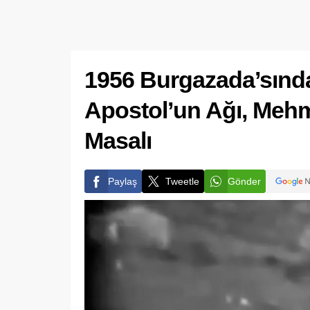
1956 Burgazada’sınd
Apostol’un Ağı, Mehm
Masalı
Paylaş
Tweetle
Gönder