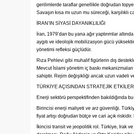
gerilimlerde taraflar genellikle doğrudan topyek
Savaşın kısa mı uzun mu süreceği, karşılıklı cay
İRAN’IN SİYASİ DAYANIKLILIĞI
İran, 1979’dan bu yana ağır yaptırımlar altınd
aygıtı ve ideolojik mobilizasyon gücü yüksektir
yönetimi refleksi güçlüdür.
Rıza Pehlevi gibi muhalif figürlerin dış destekl
Mevcut İslami yönetim iç baskı mekanizmaları 
sahiptir. Rejim değişikliği ancak uzun vadeli 
TÜRKİYE AÇISINDAN STRATEJİK ETKİLER
Enerji sektörü perspektifinden bakıldığında bu 
Birincisi enerji maliyeti ve arz güvenliği. Türk
fiyat artışı doğrudan bütçe ve cari açık riskidir.
İkincisi transit ve jeopolitik rol. Türkiye, Ira