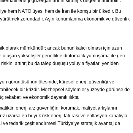
ernatif enerji güzergâhlarının stratejik değerini artırabilir.
ye hem NATO üyesi hem de İran ile komşu bir ülkedir. Bu
 yürütmek zorundadır. Aşırı konumlanma ekonomik ve güvenlik
nik olarak mümkündür; ancak bunun kalıcı olması için uzun
yle oluşan yükselişler genellikle diplomatik yumuşama ile geri
 riskini artırır; bu da talep düşüşü yoluyla fiyatları yeniden
asyon görüntüsünün ötesinde, küresel enerji güvenliği ve
urabilecek bir krizdir. Mezhepsel söylemler yüzeyde görünse de
güç rekabeti ve ekonomik dayanıklılıktır.
tiktir: enerji arz güvenliğini korumak, maliyet artışlarını
z uzarsa en büyük risk enerji faturası ve enflasyon kanalıyla
i ve tedarik çeşitlendirmesi Türkiye’ye stratejik avantaj da