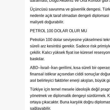
daralması, Doğu Akdeniz ve Orta Koridor gibi alt
Üçüncüsü savunma ve güvenlik dengesi. Türki
nedenle açık taraf olmadan dengeli diplomasi
maliyeti doğurabilir.
PETROL 100 DOLAR OLUR MU
Petrolün 100 dolar seviyesine yükselmesi tek
süreli arz kesintisi gerekir. Sadece risk primi
çekilir. Kalıcı yüksek fiyat ise küresel resesyon
baskılar.
ABD–İsrail–İran gerilimi, kısa süreli bir oper
finansal istikrar açısından ciddi sonuçlar doğ
asıl belirleyici faktörler enerji akışları, büyük 
Türkiye için temel mesele ideolojik değil pragma
yönetmek ve diplomatik dengeyi sürdürmek. Kri
ortaya çıkacaktır. Buna karşılık doğru diplomas
sağlayabilir.