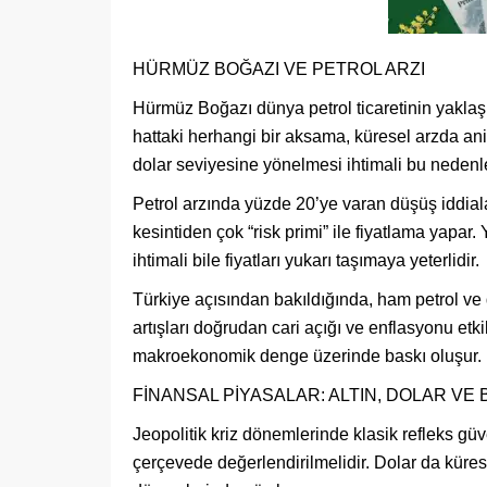
HÜRMÜZ BOĞAZI VE PETROL ARZI
Hürmüz Boğazı dünya petrol ticaretinin yaklaşık 
hattaki herhangi bir aksama, küresel arzda ani 
dolar seviyesine yönelmesi ihtimali bu nedenl
Petrol arzında yüzde 20’ye varan düşüş iddiala
kesintiden çok “risk primi” ile fiyatlama ya
ihtimali bile fiyatları yukarı taşımaya yeterlidir.
Türkiye açısından bakıldığında, ham petrol ve 
artışları doğrudan cari açığı ve enflasyonu etkil
makroekonomik denge üzerinde baskı oluşur.
FİNANSAL PİYASALAR: ALTIN, DOLAR VE 
Jeopolitik kriz dönemlerinde klasik refleks güv
çerçevede değerlendirilmelidir. Dolar da küres