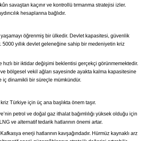
ûn savaştan kaçınır ve kontrollü tırmanma stratejisi izler.
dırıcılık hesaplarına bağlıdır.
a yaşamayı öğrenmiş bir ülkedir. Devlet kapasitesi, güvenlik
. 5000 yıllık devlet geleneğine sahip bir medeniyetin kriz
e hızlı bir iktidar değişimi beklentisi gerçekçi görünmemektedir.
ve bölgesel vekil ağları sayesinde ayakta kalma kapasitesine
ve iç dinamikli bir süreçle mümkündür.
kriz Türkiye için üç ana başlıkta önem taşır.
iye’nin petrol ve doğal gaz ithalat bağımlılığı yüksek olduğu için
 LNG ve alternatif tedarik hatlarının önemi artar.
k ve Kafkasya enerji hatlarının kavşağındadır. Hürmüz kaynaklı arz