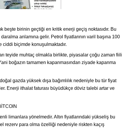
beşte birinin geçtiği en kritik enerji geçiş noktasıdır. Bu
daralma anlamına gelir. Petrol fiyatlarının varil başına 100
e ciddi biçimde konuşulmaktadır.
rı teyide muhtaç olmakla birlikte, piyasalar çoğu zaman fiili
par. Yani boğazın tamamen kapanmasından ziyade kapanma
doğal gazda yüksek dışa bağımlılık nedeniyle bu tür fiyat
er. Enerji ithalat faturası büyüdükçe döviz talebi artar ve
BİTCOIN
enli limanlara yönelmedir. Altın fiyatlarındaki yükseliş bu
el rezerv para olma özelliği nedeniyle riskten kaçış