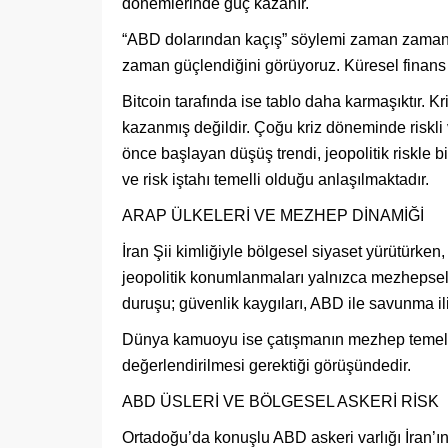
dönemlerinde güç kazanır.
“ABD dolarından kaçış” söylemi zaman zaman dil
zaman güçlendiğini görüyoruz. Küresel finans 
Bitcoin tarafında ise tablo daha karmaşıktır. Kri
kazanmış değildir. Çoğu kriz döneminde riskli 
önce başlayan düşüş trendi, jeopolitik riskle bi
ve risk iştahı temelli olduğu anlaşılmaktadır.
ARAP ÜLKELERİ VE MEZHEP DİNAMİĞİ
İran Şii kimliğiyle bölgesel siyaset yürütürke
jeopolitik konumlanmaları yalnızca mezhepsel a
duruşu; güvenlik kaygıları, ABD ile savunma ili
Dünya kamuoyu ise çatışmanın mezhep temelli
değerlendirilmesi gerektiği görüşündedir.
ABD ÜSLERİ VE BÖLGESEL ASKERİ RİSK
Ortadoğu’da konuşlu ABD askeri varlığı İran’ın