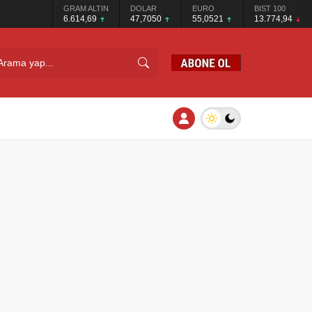
GRAM ALTIN
DOLAR
EURO
BIST 100
6.614,69
47,7050
55,0521
13.774,94