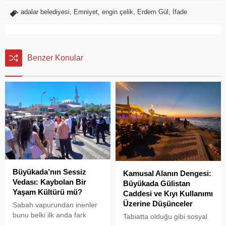
adalar belediyesi
,
Emniyet
,
engin çelik
,
Erdem Gül
,
İfade
Benzer Konular
Büyükada’nın Sessiz
Kamusal Alanın Dengesi:
Vedası: Kaybolan Bir
Büyükada Gülistan
Yaşam Kültürü mü?
Caddesi ve Kıyı Kullanımı
Üzerine Düşünceler
Sabah vapurundan inenler
bunu belki ilk anda fark
Tabiatta olduğu gibi sosyal
etmeyebilir. Ama