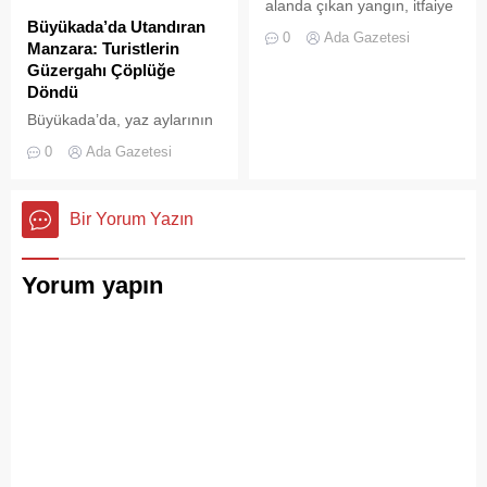
alanda çıkan yangın, itfaiye
Büyükada’da Utandıran
ekiplerinin hızlı müdahalesi
0
Ada Gazetesi
Manzara: Turistlerin
sayesinde büyümeden ve
Güzergahı Çöplüğe
olası bir faciaya
Döndü
dönüşmeden söndürüldü.
Büyükada’da, yaz aylarının
gelmesiyle birlikte artan
0
Ada Gazetesi
ziyaretçi yoğunluğu, temizlik
ve çöp toplama
hizmetlerindeki aksaklıkları
Bir Yorum Yazın
bir kez daha gözler önüne
serdi.
Yorum yapın