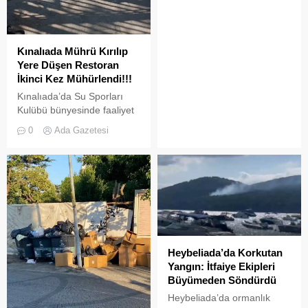
yaşamın en canlı
tanıklarıdır.
Kınalıada Mührü Kırılıp
Yere Düşen Restoran
İkinci Kez Mühürlendi!!!
Kınalıada’da Su Sporları
Kulübü bünyesinde faaliyet
gösteren bir restoran,
0
Ada Gazetesi
ruhsat usulsüzlüğü ve adres
uyuşmazlığı gerekçesiyle
Adalar Belediyesi tarafından
mühürlendi.
Heybeliada’da Korkutan
Yangın: İtfaiye Ekipleri
Büyümeden Söndürdü
Heybeliada’da ormanlık