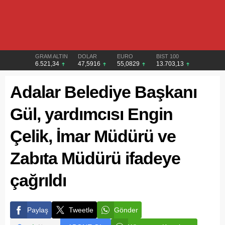
GRAM ALTIN
DOLAR
EURO
BIST 100
6.521,34
47,5916
55,0829
13.703,13
Adalar Belediye Başkanı
Gül, yardımcısı Engin
Çelik, İmar Müdürü ve
Zabıta Müdürü ifadeye
çağrıldı
Paylaş
Tweetle
Gönder