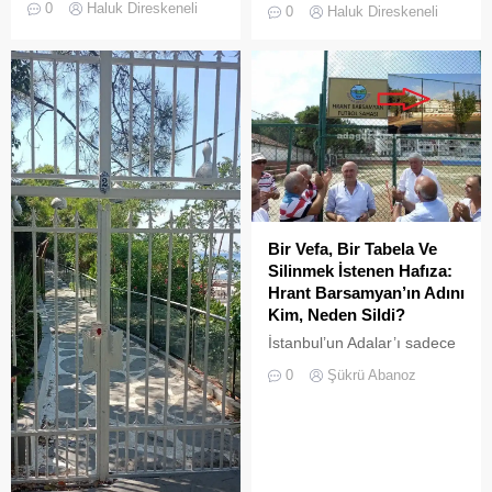
hayatta da boşluklar uzun
0
Haluk Direskeneli
0
Haluk Direskeneli
Büyükada’yı elli, altmış yıldır
süre karşılıksız kalmaz;
tanıyanlar bilir; adanın sesi
boşaltılan her alan, kısa
ve adımları değişti
süre sonra yeni biçimlerle
doldurulmaya adaydır.
Bir Vefa, Bir Tabela Ve
Silinmek İstenen Hafıza:
Hrant Barsamyan’ın Adını
Kim, Neden Sildi?
İstanbul’un Adalar’ı sadece
vapurların yanaştığı,
0
Şükrü Abanoz
yazlıkçıların nefes aldığı
toprak parçaları değildir;
aynı zamanda bu şehrin çok
kültürlü hafızası,
hoşgörünün ve ortak