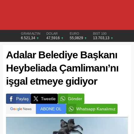
GRAM ALTIN
DOLAR
EURO
BIST 100
6.521,34
47,5916
55,0829
13.703,13
Adalar Belediye Başkanı
Heybeliada Çamlimanı’nı
işgal etmeye gidiyor
Paylaş
Tweetle
Gönder
ABONE OL
Whatsapp Kanalımız