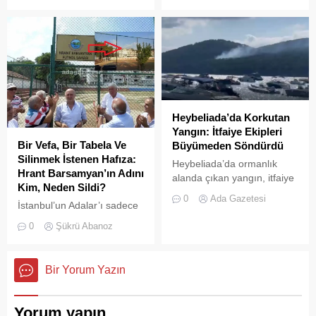
uyuşmazlığı gerekçesiyle
Adalar Belediyesi tarafından
mühürlendi.
Heybeliada’da Korkutan
Yangın: İtfaiye Ekipleri
Bir Vefa, Bir Tabela Ve
Büyümeden Söndürdü
Silinmek İstenen Hafıza:
Heybeliada’da ormanlık
Hrant Barsamyan’ın Adını
alanda çıkan yangın, itfaiye
Kim, Neden Sildi?
ekiplerinin hızlı müdahalesi
0
Ada Gazetesi
İstanbul’un Adalar’ı sadece
sayesinde büyümeden ve
vapurların yanaştığı,
olası bir faciaya
0
Şükrü Abanoz
yazlıkçıların nefes aldığı
dönüşmeden söndürüldü.
toprak parçaları değildir;
aynı zamanda bu şehrin çok
Bir Yorum Yazın
kültürlü hafızası,
hoşgörünün ve ortak
yaşamın en canlı
Yorum yapın