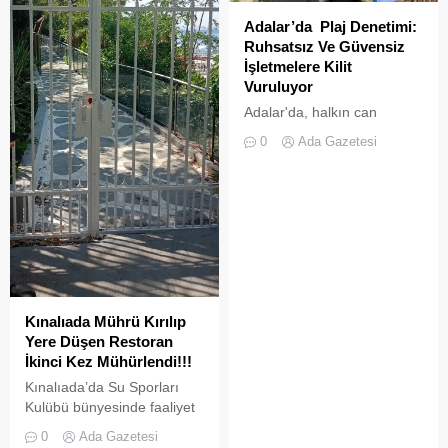
Adalar’da Plaj Denetimi:
Ruhsatsız Ve Güvensiz
İşletmelere Kilit
Vuruluyor
Adalar'da, halkın can
güvenliğini sağlamak ve
0
Ada Gazetesi
haksız işgallerin önüne
geçmek amacıyla geniş
çaplı bir denetim
operasyonu başlatıldı.
Kınalıada Mührü Kırılıp
Yere Düşen Restoran
İkinci Kez Mühürlendi!!!
Kınalıada’da Su Sporları
Kulübü bünyesinde faaliyet
gösteren bir restoran,
0
Ada Gazetesi
ruhsat usulsüzlüğü ve adres