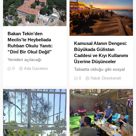
Bakan Tekin’den
Meclis’te Heybeliada
Kamusal Alanın Dengesi:
Ruhban Okulu Yanıtı:
Büyükada Gülistan
“Dinî Bir Okul Değil”
Caddesi ve Kıyı Kullanımı
Yeniden açılacağı
Üzerine Düşünceler
iddialarıyla son dönemde
0
Ada Gazetesi
Tabiatta olduğu gibi sosyal
kamuoyunda sıkça tartışılan
hayatta da boşluklar uzun
Heybeliada Ruhban Okulu,
0
Haluk Direskeneli
süre karşılıksız kalmaz;
TBMM gündemine taşındı
boşaltılan her alan, kısa
süre sonra yeni biçimlerle
doldurulmaya adaydır.