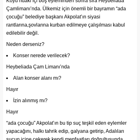
Koyu’ndaki içi boş eyleminden sonra sıra Heybeliada
Çamlimanı’nda. Ülkemiz için önemli bir bayramın “ada
çocuğu” belediye başkanı Akpolat’ın siyasi
rantlarına,şovlarına kurban edilmeye çalışılması kabul
edilebilir değil.
Neden derseniz?
Konser nerede verilecek?
Heybeliada Çam Limanı’nda
Alan konser alanı mı?
Hayır
İzin alınmış mı?
Hayır
“ada çocuğu” Akpolat’ın bu tip suç teşkil eden eylemler
yapacağını, halkı tahrik edip, galyana getirip, Adalıları
şuçun içine çekerek kendi menfaatları doğrultusunda