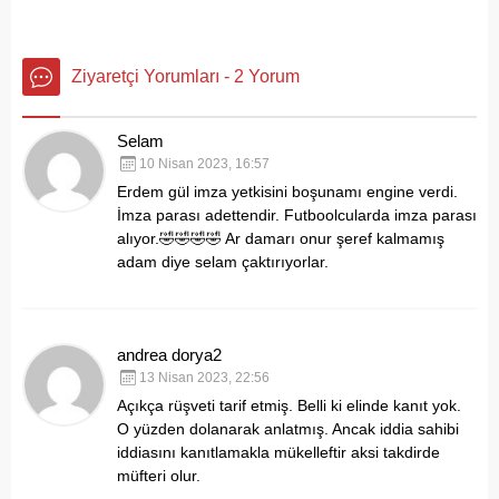
Ziyaretçi Yorumları - 2 Yorum
Selam
10 Nisan 2023, 16:57
Erdem gül imza yetkisini boşunamı engine verdi.
İmza parası adettendir.
Futboolcularda imza parası
alıyor.🤣🤣🤣🤣
Ar damarı onur şeref kalmamış
adam diye selam çaktırıyorlar.
andrea dorya2
13 Nisan 2023, 22:56
Açıkça rüşveti tarif etmiş. Belli ki elinde kanıt yok.
O yüzden dolanarak anlatmış. Ancak iddia sahibi
iddiasını kanıtlamakla mükelleftir aksi takdirde
müfteri olur.