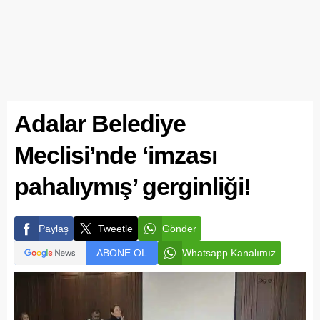
Adalar Belediye
Meclisi’nde ‘imzası
pahalıymış’ gerginliği!
Paylaş
Tweetle
Gönder
ABONE OL
Whatsapp Kanalımız