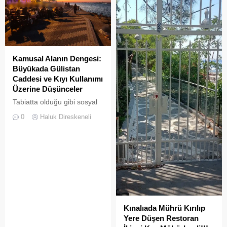
Kamusal Alanın Dengesi:
Büyükada Gülistan
Caddesi ve Kıyı Kullanımı
Üzerine Düşünceler
Tabiatta olduğu gibi sosyal
hayatta da boşluklar uzun
0
Haluk Direskeneli
süre karşılıksız kalmaz;
boşaltılan her alan, kısa
süre sonra yeni biçimlerle
doldurulmaya adaydır.
Kınalıada Mührü Kırılıp
Yere Düşen Restoran