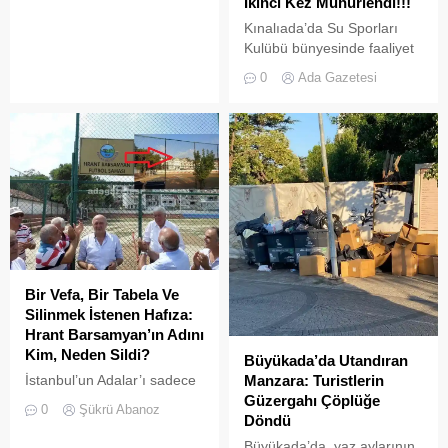
İkinci Kez Mühürlendi!!!
Kınalıada’da Su Sporları
Kulübü bünyesinde faaliyet
gösteren bir restoran,
0
Ada Gazetesi
ruhsat usulsüzlüğü ve adres
uyuşmazlığı gerekçesiyle
Adalar Belediyesi tarafından
mühürlendi.
Bir Vefa, Bir Tabela Ve
Silinmek İstenen Hafıza:
Hrant Barsamyan’ın Adını
Kim, Neden Sildi?
Büyükada’da Utandıran
İstanbul’un Adalar’ı sadece
Manzara: Turistlerin
vapurların yanaştığı,
Güzergahı Çöplüğe
0
Şükrü Abanoz
yazlıkçıların nefes aldığı
Döndü
toprak parçaları değildir;
Büyükada’da, yaz aylarının