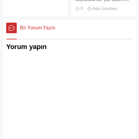
aynı zamanda bu şehrin çok
gelmesiyle birlikte artan
0
Ada Gazetesi
kültürlü hafızası,
ziyaretçi yoğunluğu, temizlik
hoşgörünün ve ortak
ve çöp toplama
yaşamın en canlı
hizmetlerindeki aksaklıkları
Bir Yorum Yazın
tanıklarıdır.
bir kez daha gözler önüne
serdi.
Yorum yapın