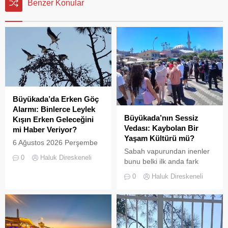
Benzer Konular
Büyükada’da Erken Göç
Alarmı: Binlerce Leylek
Büyükada’nın Sessiz
Kışın Erken Geleceğini
Vedası: Kaybolan Bir
mi Haber Veriyor?
Yaşam Kültürü mü?
6 Ağustos 2026 Perşembe
Sabah vapurundan inenler
günü öğle saatlerinde, saat
0
Haluk Direskeneli
bunu belki ilk anda fark
14:00 sularında Büyükada
etmeyebilir. Ama
semalarında doğanın en
0
Haluk Direskeneli
Büyükada’yı elli, altmış yıldır
görkemli görsel
tanıyanlar bilir; adanın sesi
şölenlerinden biri yaşandı.
ve adımları değişti