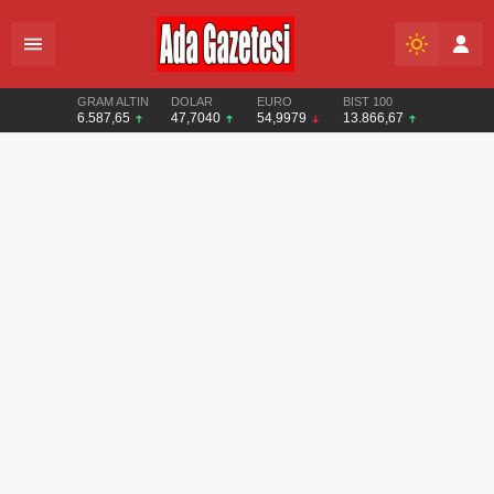
GRAM ALTIN
DOLAR
EURO
BIST 100
6.587,65
47,7040
54,9979
13.866,67