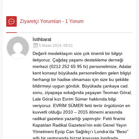
Ziyaretçi Yorumları - 1 Yorum
İstihbarat
5 Nisan 2024, 09:51
Değerli meslektaşım size çok önemli bir bilgiyi
iletiyoruz. Çağdaş yaşamı destekleme derneği
merkezi (0212 252 65 95 fx) personelimize, Adalar
kent konseyi büyükada personelinden gelen bilgiyi
herhangi bir hadise olmaması için size bu şekilde
bildirmeyi uygun gördük. Büyükada çankaya cad.
sonu, ziyapaşa sokağında yaşayan Teoman Göral,
Lale Göral kızı Evrim Sümer hakkında bilgi
veriyoruz. EVRİM SÜMER fetö terör örgütünün en
kuvvetli olduğu 2010 – 2015 dönemi arasında
radikal gazetesi yazarlığı yapmıştır. Fetö firarisi
Kapatılan Radikal Gazetesi’nin eski Genel Yayın
Yönetmeni Eyüp Can Sağlıkçı’ı Londra’da “Beso”
adlı bir restoranda bizzat konuşan londrada