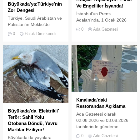
Büyükada’ya:Türkiye’nin
Ve Engelliler İsyanda!
Zor Dengesi
İstanbul’un Prens
Türkiye, Suudi Arabistan ve
Adaları’nda, 1 Ocak 2026
Pakistan’ın Mekke’de
tarihinde yürürlüğe giren ve
0
Ada Gazetesi
imzaladığı Ortak Savunma
L2 sınıfı (3 tekerlekli)
0
Haluk Direskeneli
Anlaşması, bölgesel
elektrikli araçların
güvenlik dengelerinde yeni
kullanımını yasaklayan
bir dönemin işareti olabilir.
UKOME kararının ardından
Anlaşmayı şimdiden “İslam
tanınan ek süre sona erdi.
NATO’su” olarak
İki kez uzatılarak 31
tanımlamak için erken.
Temmuz 2026 tarihine
Ancak Türkiye açısından
kadar esnetilen sürenin
önemli olan, Ankara’nın aynı
dolmasıyla birlikte, Adalar
anda NATO üyesi olması,
genelinde emniyet ve zabıta
Suudi Arabistan ve
ekipleri tarafından akülü
Pakistan’la savunma
Kınalıada’daki
araçların toplatılma
ilişkilerini geliştirmesi ve
Restorandan Açıklama
işlemlerine başlandı....
Büyükada’da ‘Elektrikli’
İran’la yaklaşık dört yüzyıllık
Ada Gazetesi olarak
Terör: Sahil Yolu
bir...
02.08.2026 ve 03.08.2026
Otobana Döndü, Yavru
tarihlerinde gündeme
Martılar Eziliyor!
getirdiğimiz “Kınalıada’da
0
Ada Gazetesi
Büyükada’da yayalara
Ruhsatsız Alkol Satan