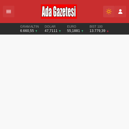
GRAM ALTIN
DOLAR
EURO
BIST 100
6.660,55
47,7111
55,1881
13.779,39