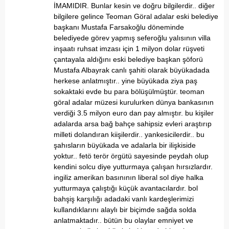
İMAMIDIR. Bunlar kesin ve doğru bilgilerdir.. diğer
bilgilere gelince Teoman Göral adalar eski belediye
başkanı Mustafa Farsakoğlu döneminde
belediyede görev yapmış seferoğlu yalısının villa
inşaatı ruhsat imzası için 1 milyon dolar rüşveti
çantayala aldığını eski belediye başkan şöforü
Mustafa Albayrak canlı şahiti olarak büyükadada
herkese anlatmıştır.. yine büyükada ziya paş
sokaktaki evde bu para bölüşülmüştür. teoman
göral adalar müzesi kurulurken dünya bankasının
verdiği 3.5 milyon euro dan pay almıştır. bu kişiler
adalarda arsa bağ bahçe sahipsiz evleri araştırıp
milleti dolandıran kiişilerdir.. yankesicilerdir.. bu
şahısların büyükada ve adalarla bir ilişkiside
yoktur.. fetö terör örgütü sayesinde peydah olup
kendini solcu diye yutturmaya çalışan hırsızlardır.
ingiliz amerikan basınının liberal sol diye halka
yutturmaya çalıştığı küçük avantacılardır. bol
bahşiş karşılığı adadaki vanlı kardeşlerimizi
kullandıklarını alaylı bir biçimde sağda solda
anlatmaktadır.. bütün bu olaylar emniyet ve