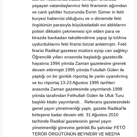
yaşayan vatandaşlarımız fetö firarisinin ağzından
ve canlı şahitler huzurunda Evrim Sümer in fetö
kuryesi habercisi olduğunu ve o dönemde fetö
örgütünün parasıyla büyükadadaki evi aldıklarını
polisin dikkatini çekmemesi için elden para ve
birazda bankadan taksitlendirme yapıp işi kılıfına
uydurduklarını fetö firarisi bizzat anlatmıştır. Fetö
firarisi Radikal gazetesi müdürü eyüp can sağlıkçı
Öğrencilik yılları sırasında başladığı gazetecilik
hayatına 1994 yılında Zaman gazetesine girerek
devam ettirmiştir.1995 yılında Futullah Gülen ile
yaptığı on bir günlük röportaj ile yankı uyandırmış
ve bu röportaj 13-23 Ağustos 1995 tarihleri
arasında Zaman gazetesinde yayımlandı.1998
yılında tarafından Fethullah Gülen ile Ufuk Turu
başlıklı kitabı yayımlandı. . Referans gazetesindeki
genel yayın yönetmenliği yaptı, gazete Radikal’le
birleşene kadar devam etti. 31 Ağustos 2010
tarihinde Radikal gazetesinin genel yayın
yönetmenliği görevine getirildi.Bu şahıslar FETÖ
TERÖR ÖRGÜTÜNÜN BEYNİDİR VE MEDYA