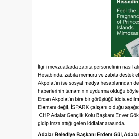
İlgili mevzuatlarda zabıta personelinin nasıl al
Hesabında, zabıta memuru ve zabıta destek e
Akpolat’ın ise sosyal medya hesaplarından deva
haberlerinin tamamının uydurma olduğu böylec
Ercan Akpolat’ın bire bir görüştüğü iddia edi
Elemanı değil, İSPARK çalışanı olduğu aşağıdak
CHP Adalar Gençlik Kolu Başkanı Enver Göksel A
gidip imza attığı gelen iddialar arasında.
Adalar Belediye Başkanı Erdem Gül, Adalar