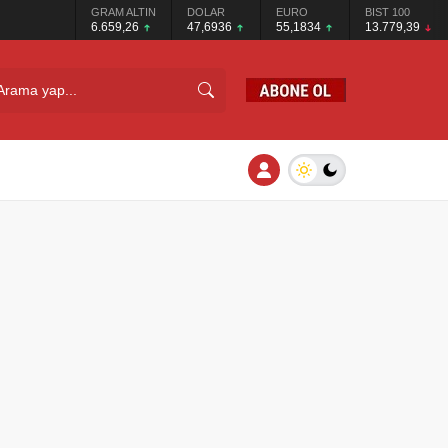
GRAM ALTIN
DOLAR
EURO
BIST 100
6.659,26
47,6936
55,1834
13.779,39