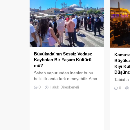
aksaklıkl
Adanın ta
süslü so
görüntül
tehlike ç
gösteriy
Sığmıyor,
Büyükada’nın Sessiz Vedası:
Kamusal
Kaybolan Bir Yaşam Kültürü
Büyükad
mü?
Kıyı Ku
Düşünc
Sabah vapurundan inenler bunu
belki ilk anda fark etmeyebilir. Ama
Tabiatta
Büyükada’yı elli, altmış yıldır
da boşlu
0
Haluk Direskeneli
0
tanıyanlar bilir; adanın sesi ve
kalmaz; 
adımları değişti
süre son
doldurul