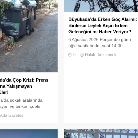
Büyükada’da Erken Göç Alarmı:
Binlerce Leylek Kışın Erken
Geleceğini mi Haber Veriyor?
6 Ağustos 2026 Perşembe günü
öğle saatlerinde, saat 14:00
sularında Büyükada semalarında
0
Haluk Direskeneli
doğanın en görkemli görsel
şölenlerinden biri yaşandı.
a’da Çöp Krizi: Prens
’na Yakışmayan
ler!
a’da sokak aralarında
yan ve biriken çöpler
ların tepkisine neden
Ada Gazetesi
zellikle yaz aylarında hem
m de yabancı turistlerin
 uğrayan Büyükada’da,
mizliği konusunda yaşanan