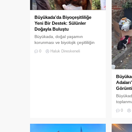
Büyükada’da Biyoçeşitliliğe
Yeni Bir Destek: Sülünler
Doğayla Buluştu
Büyükada, doğal yaşamın
korunması ve biyolojik çeşitliliğin
zenginleştirilmesine yönelik önemli
0
Haluk Direskeneli
bir uygulamaya daha ev sahipliği
yapıyor. Tarım ve Orman Bakanlığı
Doğa Koruma ve Milli Parklar
(DKMP) Genel Müdürlüğü
Büyükad
tarafından Polonezköy Sülün
Adaları
Üretim İstasyonu’nda yetiştirilen
Görüntü
yüzlerce sülün, Temmuz 2026’da
Büyükada’nın ormanlık alanlarında
Büyükad
doğal yaşama bırakıldı. Projenin
toplanma
temel amacı, hem sülün
vatandaş
0
popülasyonunu...
oluyor.Ö
yerli he
akınına
çevre te