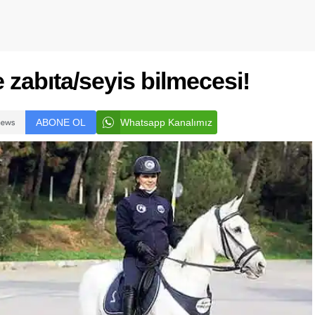
 zabıta/seyis bilmecesi!
ABONE OL
Whatsapp Kanalımız