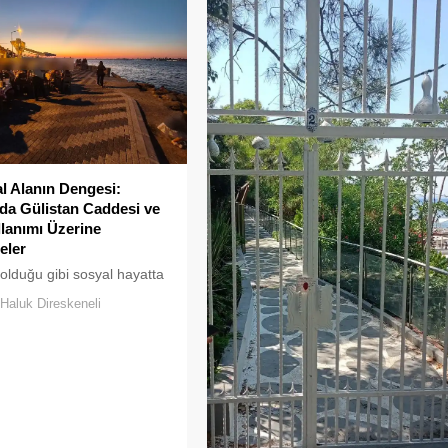
ar adeta pes dedirtti.
rihi ve doğal güzellikleriyle
kaklarından yansıyan son
er, çevre sağlığı açısından
anlarının çaldığını
or. Çöpler Konteynerlere
...
 Alanın Dengesi:
a Gülistan Caddesi ve
llanımı Üzerine
eler
 olduğu gibi sosyal hayatta
klar uzun süre karşılıksız
Haluk Direskeneli
boşaltılan her alan, kısa
ra yeni biçimlerle
maya adaydır.