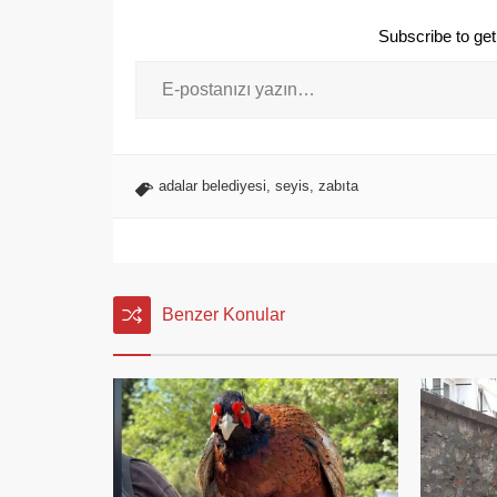
Subscribe to get 
adalar belediyesi
,
seyis
,
zabıta
Benzer Konular