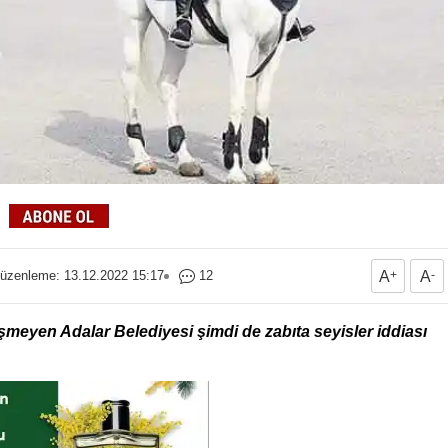
üzenleme: 13.12.2022 15:17
12
A
+
A
-
eyen Adalar Belediyesi şimdi de zabıta seyisler iddiası