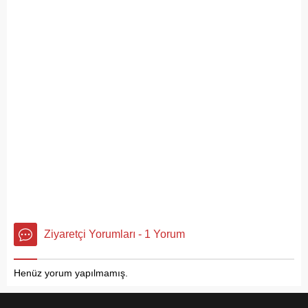
pes dedirtti. Adanın tarihi ve
doğal güzellikleriyle süslü
sokaklarından yansıyan son
görüntüler, çevre sağlığı
açısından tehlike çanlarının
çaldığını gösteriyor. Çöpler
Konteynerlere Sığmıyor,...
Ziyaretçi Yorumları - 1 Yorum
Henüz yorum yapılmamış.