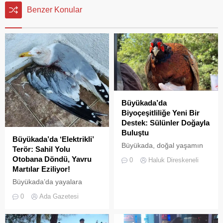
Benzer Konular
Büyükada’da
Biyoçeşitliliğe Yeni Bir
Destek: Sülünler Doğayla
Buluştu
Büyükada’da ‘Elektrikli’
Büyükada, doğal yaşamın
Terör: Sahil Yolu
korunması ve biyolojik
Otobana Döndü, Yavru
0
Haluk Direskeneli
çeşitliliğin
Martılar Eziliyor!
zenginleştirilmesine yönelik
Büyükada’da yayalara
önemli bir uygulamaya daha
ayrılan sahil şeridi, kural
ev sahipliği yapıyor. Tarım
0
Ada Gazetesi
tanımaz elektrikli araç
ve Orman Bakanlığı Doğa
sürücüleri yüzünden adeta
Koruma ve Milli Parklar
ölüm yoluna dönüştü.