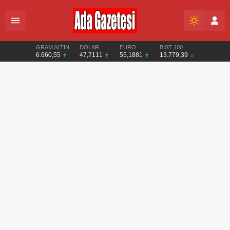
GRAM ALTIN
DOLAR
EURO
BIST 100
6.660,55
47,7111
55,1881
13.779,39