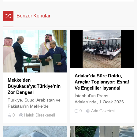
Benzer Konular
Adalar’da Süre Doldu,
Mekke’den
Araçlar Toplanıyor: Esnaf
Büyükada’ya:Türkiye’nin
Ve Engelliler İsyanda!
Zor Dengesi
İstanbul’un Prens
Türkiye, Suudi Arabistan ve
Adaları’nda, 1 Ocak 2026
Pakistan’ın Mekke’de
tarihinde yürürlüğe giren ve
0
Ada Gazetesi
imzaladığı Ortak Savunma
L2 sınıfı (3 tekerlekli)
0
Haluk Direskeneli
Anlaşması, bölgesel
elektrikli araçların
güvenlik dengelerinde yeni
kullanımını yasaklayan
bir dönemin işareti olabilir.
UKOME kararının ardından
Anlaşmayı şimdiden “İslam