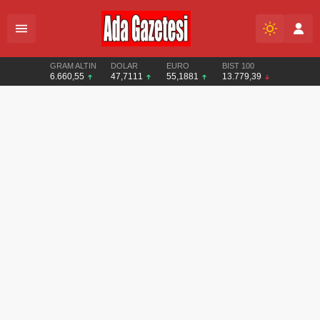
GRAM ALTIN
DOLAR
EURO
BIST 100
6.660,55
47,7111
55,1881
13.779,39