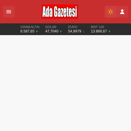
GRAM ALTIN
DOLAR
EURO
BIST 100
6.587,65
47,7040
54,9979
13.866,67