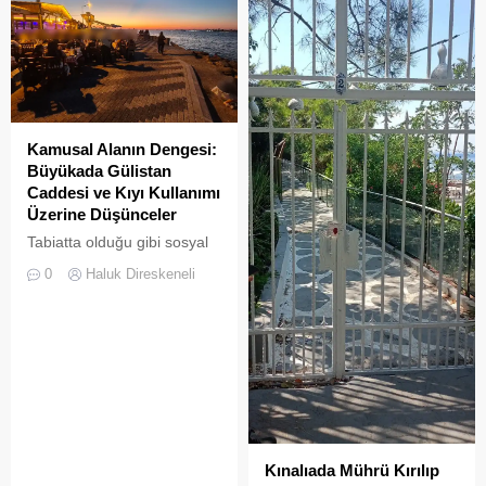
Kamusal Alanın Dengesi:
Büyükada Gülistan
Caddesi ve Kıyı Kullanımı
Üzerine Düşünceler
Tabiatta olduğu gibi sosyal
hayatta da boşluklar uzun
0
Haluk Direskeneli
süre karşılıksız kalmaz;
boşaltılan her alan, kısa
süre sonra yeni biçimlerle
doldurulmaya adaydır.
Kınalıada Mührü Kırılıp