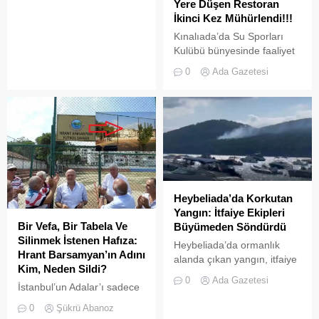
Yere Düşen Restoran
İkinci Kez Mühürlendi!!!
Kınalıada’da Su Sporları
Kulübü bünyesinde faaliyet
gösteren bir restoran,
0
Ada Gazetesi
ruhsat usulsüzlüğü ve adres
uyuşmazlığı gerekçesiyle
Adalar Belediyesi tarafından
mühürlendi.
Heybeliada’da Korkutan
Yangın: İtfaiye Ekipleri
Bir Vefa, Bir Tabela Ve
Büyümeden Söndürdü
Silinmek İstenen Hafıza:
Heybeliada’da ormanlık
Hrant Barsamyan’ın Adını
alanda çıkan yangın, itfaiye
Kim, Neden Sildi?
ekiplerinin hızlı müdahalesi
0
Ada Gazetesi
İstanbul’un Adalar’ı sadece
sayesinde büyümeden ve
vapurların yanaştığı,
olası bir faciaya
0
Şükrü Abanoz
yazlıkçıların nefes aldığı
dönüşmeden söndürüldü.