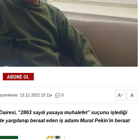
üzenleme: 13.12.2022 15:11
0
A
+
A
-
airesi, “2863 sayılı yasaya muhalefet” suçunu işlediği
e yargılanıp beraat eden iş adamı Murat Pekin’in beraat