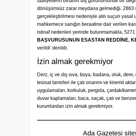
faaliyetlerin binanın dış görünümünde bir deği
dönüşümsüz zarar meydana gelmediği. 2863 s
gerçekleştirilmesi nedeniyle atılı suçun yasal
mahkemece sanığın beraatine dair verilen karar
istinaf nedenleri yerinde bulunmamakla, 5271
BAŞVURUSUNUN ESASTAN REDDİNE,
K
verildi’ denildi.
İzin almak gerekmiyor
Derz, iç ve dış sıva, boya, badana, oluk, dere
tesisat tamirleri ile çatı onarımı ve kiremit akt
uygulamaları, korkuluk, pergola, çardak/kamer
duvar kaplamaları, baca, saçak, çatı ve benzer
kurumlardan izin almak gerekmiyor.
Ada Gazetesi site