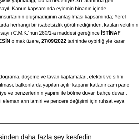
şiklik yapmadığı, tadilat nedeniyle SİT alanında geri
ayılı Kanun kapsamında eylemin binanın içinde
 unsurlarının oluşmadığının anlaşılması kapsamında; Yerel
da herhangi bir isabetsizlik görülmediğinden, katılan vekilinin
 sayılı C.M.K.’nun 280/1-a maddesi gereğince
İSTİNAF
ESİN
olmak üzere,
27
/
09/2022
tarihinde oybirliğiyle karar
, doğrama, döşeme ve tavan kaplamaları, elektrik ve sıhhi
arılması, balkonlarda yapılan açılır kapanır katlanır cam panel
iye ve benzerlerinin yapımı ile bölme duvar, bahçe duvarı,
i elemanların tamiri ve pencere değişimi için ruhsat veya
sinden daha fazla şey keşfedin