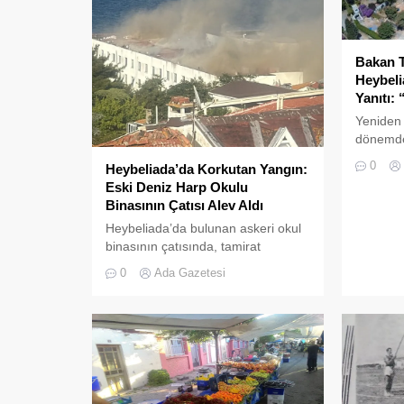
Bakan T
Heybel
Yanıtı: 
Yeniden 
dönemde
tartışıl
0
Heybeliada’da Korkutan Yangın:
Okulu, 
Eski Deniz Harp Okulu
Binasının Çatısı Alev Aldı
Heybeliada’da bulunan askeri okul
binasının çatısında, tamirat
çalışmaları sırasında yangın çıktı.
0
Ada Gazetesi
Gökyüzünü kaplayan yoğun duman
paniğe neden olurken, itfaiye
ekipleri yangına hızla müdahale
etti.