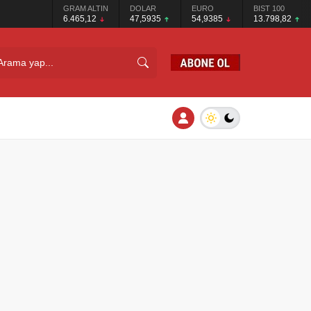
GRAM ALTIN
DOLAR
EURO
BIST 100
6.465,12
47,5935
54,9385
13.798,82