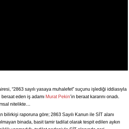
esi, “2863 sayılı yasaya muhalefet” suçunu işlediği iddiasıyla
 beraat eden iş adamı
Murat Pekin
’in beraat kararını onadı.
msal nitelikte…
 bilirkişi raporuna göre; 2863 Sayılı Kanun ile SİT alanı
mayan binada, basit tamir tadilat olarak tespit edilen aykırı