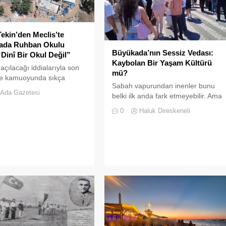
ekin’den Meclis’te
iada Ruhban Okulu
Büyükada’nın Sessiz Vedası:
“Dinî Bir Okul Değil”
Kaybolan Bir Yaşam Kültürü
açılacağı iddialarıyla son
mü?
 kamuoyunda sıkça
Sabah vapurundan inenler bunu
an Heybeliada Ruhban
Ada Gazetesi
belki ilk anda fark etmeyebilir. Ama
TBMM gündemine taşındı
Büyükada’yı elli, altmış yıldır
0
Haluk Direskeneli
tanıyanlar bilir; adanın sesi ve
adımları değişti