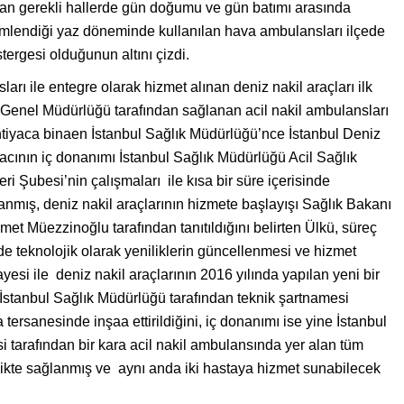
ndan gerekli hallerde gün doğumu ve gün batımı arasında
emlendiği yaz döneminde kullanılan hava ambulansları ilçede
ergesi olduğunun altını çizdi.
ı ile entegre olarak hizmet alınan deniz nakil araçları ilk
 Genel Müdürlüğü tarafından sağlanan acil nakil ambulansları
htiyaca binaen İstanbul Sağlık Müdürlüğü’nce İstanbul Deniz
aracının iç donanımı İstanbul Sağlık Müdürlüğü Acil Sağlık
eri Şubesi’nin
çalışmaları ile kısa bir süre içerisinde
nmış, deniz nakil araçlarının hizmete başlayışı Sağlık Bakanı
met Müezzinoğlu tarafından tanıtıldığını belirten Ülkü, süreç
nde teknolojik olarak yeniliklerin güncellenmesi ve hizmet
ayesi ile deniz nakil araçlarının 2016 yılında yapılan yeni bir
da İstanbul Sağlık Müdürlüğü tarafından teknik şartnamesi
ersanesinde inşaa ettirildiğini, iç donanımı ise yine İstanbul
 tarafından bir kara acil nakil ambulansında yer alan tüm
telikte sağlanmış ve aynı anda iki hastaya hizmet sunabilecek