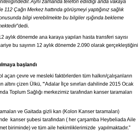
iteliğindedir. Ayn
ı
zamanda telefon edildiği anda vakaya
de 112 Çağr
ı
Merkez hatt
ı
nda g
ö
r
ü
şmeyi yapt
ı
ğ
ı
n
ı
z sağl
ı
k
onusunda bilgi verebilmekte bu bilgiler ış
ı
ğ
ı
nda bekleme
ektedir
”dedi.
 12 aylık dönemde ana karaya yapılan hasta transferi sayısı
ibariye bu sayının 12 aylık dönemde 2.090 olarak gerçekleştiğini
pılmaya başlandı
 açan çevre ve mesleki faktörlerden tüm halkın/çalışanların
n altını çizen Ülkü,
“
Adalar İlçe sınırları dahilinde 2015 Ocak
ında Toplum Sağlığı merkezimiz tarafından kanser taramaları
amaları ve Gaitada gizli kan (Kolon Kanser taramaları)
nde kanser şubesi tarafından ( her çarşamba Heybeliada Aile
met biriminde) ve tüm aile hekimliklerimizde yapılmaktadır.”