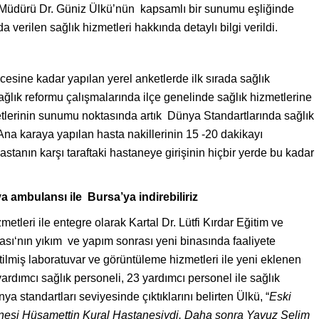
 Müdürü Dr. Güniz Ülkü’nün kapsamlı bir sunumu eşliğinde
 verilen sağlık hizmetleri hakkında detaylı bilgi verildi.
esine kadar yapılan yerel anketlerde ilk sırada sağlık
sağlık reformu çalışmalarında ilçe genelinde sağlık hizmetlerine
etlerinin sunumu noktasında artık Dünya Standartlarında sağlık
 Ana karaya yapılan hasta nakillerinin 15 -20 dakikayı
stanın karşı taraftaki hastaneye girişinin hiçbir yerde bu kadar
a ambulansı ile Bursa’ya indirebiliriz
etleri ile entegre olarak Kartal Dr. Lütfi Kırdar Eğitim ve
ı‘nın yıkım ve yapım sonrası yeni binasında faaliyete
tilmiş laboratuvar ve görüntüleme hizmetleri ile yeni eklenen
rdımcı sağlık personeli, 23 yardımcı personel ile sağlık
nya standartları seviyesinde çıktıklarını belirten Ülkü, “
Eski
stanesi Hüsamettin Kural Hastanesiydi. Daha sonra Yavuz Selim