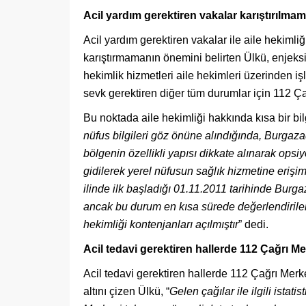
Acil yardım gerektiren vakalar karıştırılmam
Acil yardım gerektiren vakalar ile aile hekimliğ
karıştırmamanın önemini belirten Ülkü, enjeksi
hekimlik hizmetleri aile hekimleri üzerinden i
sevk gerektiren diğer tüm durumlar için 112 Ça
Bu noktada aile hekimliği hakkında kısa bir bil
nüfus bilgileri göz önüne alındığ
ı
nda, Burgaza
bölgenin özellikli yapısı dikkate alınarak ops
gidilerek yerel nüfusun sağl
ı
k hizmetine erişi
ilinde ilk başlad
ı
ğ
ı
01.11.2011 tarihinde Burgaz
ancak bu durum en k
ı
sa s
ü
rede değerlendiril
hekimliği kontenjanlar
ı
açılmışt
ı
r
” dedi.
Acil tedavi gerektiren hallerde 112 Çağrı Me
Acil tedavi gerektiren hallerde 112 Çağrı Me
altını çizen Ülkü, “
Gelen çağ
ı
lar ile ilgili ista