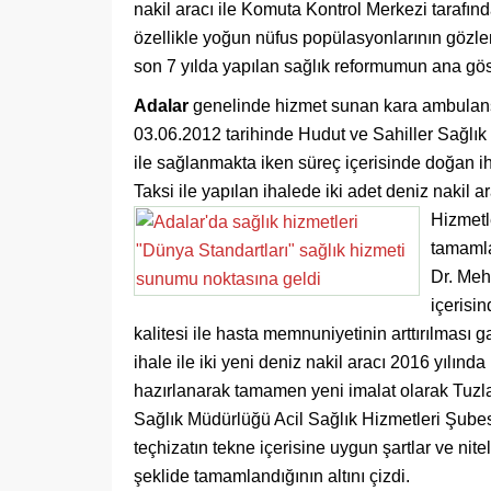
nakil aracı ile Komuta Kontrol Merkezi tarafı
özellikle yoğun nüfus popülasyonlarının gözl
son 7 yılda yapılan sağlık reformumun ana göst
Adalar
genelinde hizmet sunan kara ambulanslar
03.06.2012 tarihinde Hudut ve Sahiller Sağlık
ile sağlanmakta iken süreç içerisinde doğan i
Taksi ile yapılan ihalede iki adet deniz nakil 
Hizmetl
tamamla
Dr. Meh
içerisi
kalitesi ile hasta memnuniyetinin arttırılması g
ihale ile iki yeni deniz nakil aracı 2016 yılın
hazırlanarak tamamen yeni imalat olarak Tuzla t
Sağlık Müdürlüğü Acil Sağlık Hizmetleri Şubesi
teçhizatın tekne içerisine uygun şartlar ve ni
şeklide tamamlandığının altını çizdi.