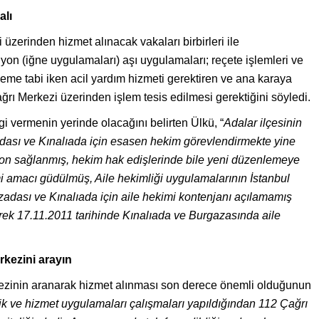
alı
i üzerinden hizmet alınacak vakaları birbirleri ile
yon (iğne uygulamaları) aşı uygulamaları; reçete işlemleri ve
şleme tabi iken acil yardım hizmeti gerektiren ve ana karaya
ğrı Merkezi üzerinden işlem tesis edilmesi gerektiğini söyledi.
gi vermenin yerinde olacağını belirten Ülkü, “
Adalar ilçesinin
dası ve Kınalıada için esasen hekim görevlendirmekte yine
iyon sağlanm
ı
ş, hekim hak edişlerinde bile yeni d
ü
zenlemeye
mi amac
ı
g
ü
d
ü
lm
ü
ş, Aile hekimliği uygulamalar
ı
n
ı
n İstanbul
adası ve Kınalıada için aile hekimi kontenjanı açılamamış
erek 17.11.2011 tarihinde Kınalıada ve Burgazasında aile
rkezini arayın
rkezinin aranarak hizmet alınması son derece önemli olduğunun
tistik ve hizmet uygulamalar
ı
çalışmalar
ı
yap
ı
ld
ı
ğ
ı
ndan 112
Ç
ağr
ı