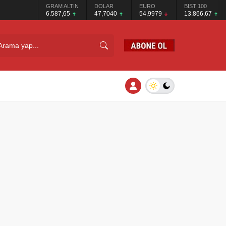
GRAM ALTIN
DOLAR
EURO
BIST 100
6.587,65
47,7040
54,9979
13.866,67