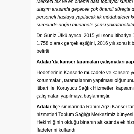
Merkezi tek ve en
ö
nemli data toplay
ı
c
ı
kurum n
ulaş
ı
m arasında geçecek çok önemli süreçte 
personeli hastaya yap
ı
lacak ilk m
ü
dahaleler k
s
ü
recinde doğru m
ü
dahale şans
ı
yakalanabilm
Dr. Güniz Ülkü ayrıca, 2015 yılı sonu itibariye
1.758 olarak gerçekleştiğini, 2016 yılı sonu it
belirtti.
Adalar’da kanser taramaları çalışmaları ya
Hedeflerinin Kanserle mücadele ve kansere yol
korunmaları, taramalarının yapılması olğununu
itibari ile Koruyucu Sağlık Hizmetleri kapsam
çalışmaları yapılmaya başlanmıştır.
Adalar
İlçe sınırlarında Rahim Ağzı Kanser tar
hizmetleri Toplum Sağlığı Merkezimiz bünyesi
Hekimliğinin olduğu binanın alt katında ek hiz
İfadelerini kullandı.