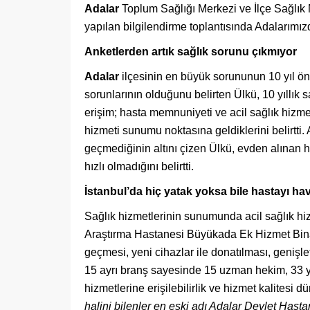
Adalar
Toplum Sağlığı Merkezi ve İlçe Sağlık
yapılan bilgilendirme toplantısında Adalarımızda
Anketlerden artık sağlık sorunu çıkmıyor
Adalar
ilçesinin en büyük sorununun 10 yıl önc
sorunlarının olduğunu belirten Ülkü, 10 yıllık 
erişim; hasta memnuniyeti ve acil sağlık hizm
hizmeti sunumu noktasına geldiklerini belirtti.
geçmediğinin altını çizen Ülkü, evden alınan ha
hızlı olmadığını belirtti.
İstanbul’da hiç yatak yoksa bile hastayı hav
Sağlık hizmetlerinin sunumunda acil sağlık hizm
Araştırma Hastanesi Büyükada Ek Hizmet Binas
geçmesi, yeni cihazlar ile donatılması, genişle
15 ayrı branş sayesinde 15 uzman hekim, 33 ya
hizmetlerine erişilebilirlik ve hizmet kalitesi dü
halini bilenler en eski adı Adalar Devlet Ha