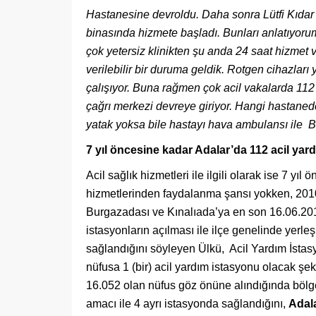
Hastanesine devroldu. Daha sonra Lütfi Kıdar
binasında hizmete başladı. Bunları anlatıyoru
çok yetersiz klinikten şu anda 24 saat hizmet 
verilebilir bir duruma geldik. Rotgen cihazları
çalışıyor. Buna rağmen çok acil vakalarda 112
çağrı merkezi devreye giriyor. Hangi hastanede
yatak yoksa bile hastayı hava ambulansı ile Bu
7 yıl öncesine kadar Adalar’da 112 acil yard
Acil sağlık hizmetleri ile ilgili olarak ise 7 yıl
hizmetlerinden faydalanma şansı yokken, 2010 
Burgazadası ve Kınalıada’ya en son 16.06.201
istasyonların açılması ile ilçe genelinde yerl
sağlandığını söyleyen Ülkü, Acil Yardım İstasy
nüfusa 1 (bir) acil yardım istasyonu olacak ş
16.052 olan nüfus göz önüne alındığında bölgen
amacı ile 4 ayrı istasyonda sağlandığını,
Adal