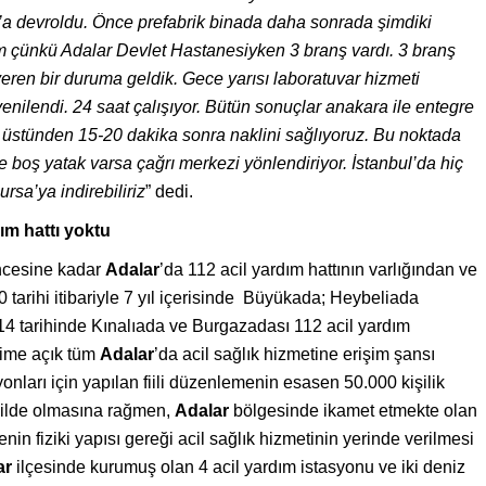
’a devroldu. Önce prefabrik binada daha sonrada şimdiki
m çünkü Adalar Devlet Hastanesiyken 3 branş vardı. 3 branş
veren bir duruma geldik. Gece yarısı laboratuvar hizmeti
 yenilendi. 24 saat çalışıyor. Bütün sonuçlar anakara ile entegre
 üstünden 15-20 dakika sonra naklini sağlıyoruz. Bu noktada
 boş yatak varsa çağrı merkezi yönlendiriyor. İstanbul’da hiç
rsa’ya indirebiliriz
” dedi.
ım hattı yoktu
 öncesine kadar
Adalar
’da 112 acil yardım hattının varlığından ve
tarihi itibariyle 7 yıl içerisinde Büyükada; Heybeliada
4 tarihinde Kınalıada ve Burgazadası 112 acil yardım
eşime açık tüm
Adalar
’da acil sağlık hizmetine erişim şansı
onları için yapılan fiili düzenlemenin esasen 50.000 kişilik
ekilde olmasına rağmen,
Adalar
bölgesinde ikamet etmekte olan
in fiziki yapısı gereği acil sağlık hizmetinin yerinde verilmesi
ar
ilçesinde kurumuş olan 4 acil yardım istasyonu ve iki deniz