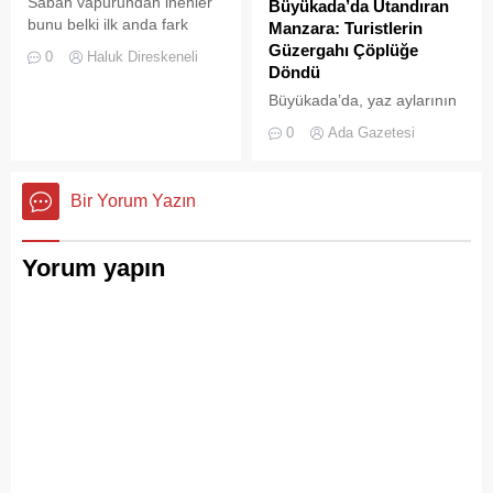
Sabah vapurundan inenler
Büyükada’da Utandıran
bunu belki ilk anda fark
Manzara: Turistlerin
etmeyebilir. Ama
Güzergahı Çöplüğe
0
Haluk Direskeneli
Büyükada’yı elli, altmış yıldır
Döndü
tanıyanlar bilir; adanın sesi
Büyükada’da, yaz aylarının
ve adımları değişti
gelmesiyle birlikte artan
0
Ada Gazetesi
ziyaretçi yoğunluğu, temizlik
ve çöp toplama
hizmetlerindeki aksaklıkları
Bir Yorum Yazın
bir kez daha gözler önüne
serdi.
Yorum yapın