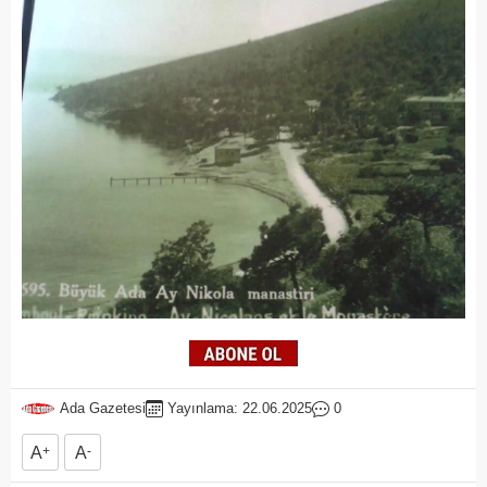
Ada Gazetesi
Yayınlama: 22.06.2025
0
A
+
A
-