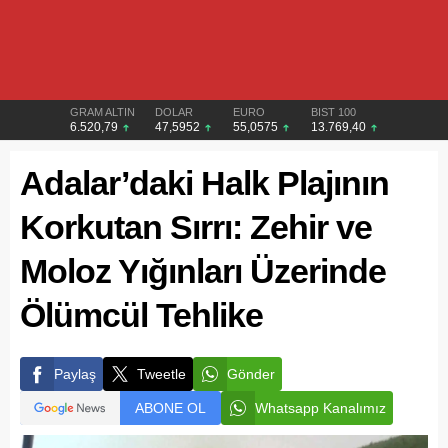
GRAM ALTIN
DOLAR
EURO
BIST 100
6.520,79
47,5952
55,0575
13.769,40
Adalar’daki Halk Plajının
Korkutan Sırrı: Zehir ve
Moloz Yığınları Üzerinde
Ölümcül Tehlike
Paylaş
Tweetle
Gönder
ABONE OL
Whatsapp Kanalımız