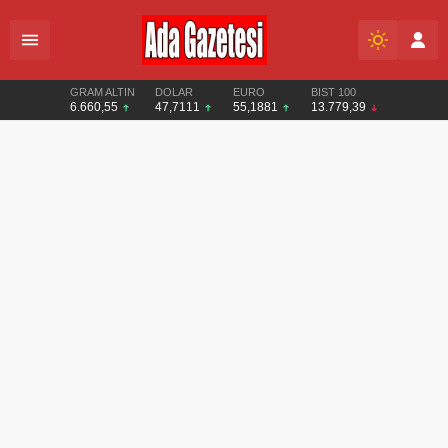
GRAM ALTIN
DOLAR
EURO
BIST 100
6.660,55
47,7111
55,1881
13.779,39