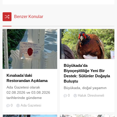
Benzer Konular
Büyükada’da
Biyoçeşitliliğe Yeni Bir
Kınalıada’daki
Destek: Sülünler Doğayla
Restorandan Açıklama
Buluştu
Ada Gazetesi olarak
Büyükada, doğal yaşamın
02.08.2026 ve 03.08.2026
korunması ve biyolojik
0
Haluk Direskeneli
tarihlerinde gündeme
çeşitliliğin
getirdiğimiz “Kınalıada’da
zenginleştirilmesine yönelik
0
Ada Gazetesi
Ruhsatsız Alkol Satan
önemli bir uygulamaya daha
Restoran
ev sahipliği yapıyor. Tarım