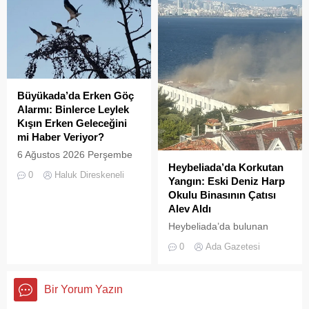
saniye saniye yansıdı.
aylarında hem yerli hem de
Yeşille mavinin kucaklaştığı,
yabancı turistlerin akınına
İstanbulluların nefes almak
uğrayan Büyükada’da,
için akın ettiği Heybeliada
çevre temizliği konusunda
Çamlimanı, bugünlerde
yaşanan aksaklıklar adeta
eşsiz manzarasıyla değil,
pes dedirtti. Adanın tarihi ve
çevre felaketini andıran
doğal güzellikleriyle süslü
Büyükada’da Erken Göç
kirliliğiyle gündemde. Bir
sokaklarından yansıyan son
Alarmı: Binlerce Leylek
vatandaş tarafından...
görüntüler, çevre sağlığı
Kışın Erken Geleceğini
açısından tehlike çanlarının
mi Haber Veriyor?
çaldığını gösteriyor. Çöpler
6 Ağustos 2026 Perşembe
Konteynerlere Sığmıyor,...
Heybeliada’da Korkutan
günü öğle saatlerinde, saat
0
Haluk Direskeneli
Yangın: Eski Deniz Harp
14:00 sularında Büyükada
Okulu Binasının Çatısı
semalarında doğanın en
Alev Aldı
görkemli görsel
şölenlerinden biri yaşandı.
Heybeliada’da bulunan
askeri okul binasının
0
Ada Gazetesi
çatısında, tamirat
çalışmaları sırasında yangın
çıktı. Gökyüzünü kaplayan
Bir Yorum Yazın
yoğun duman paniğe neden
olurken, itfaiye ekipleri