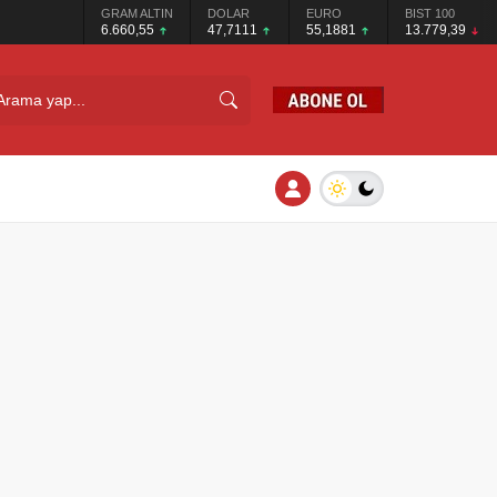
GRAM ALTIN
DOLAR
EURO
BIST 100
6.660,55
47,7111
55,1881
13.779,39