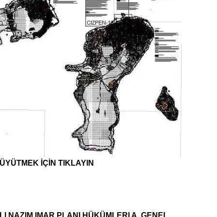
ÜYÜTMEK İÇİN TIKLAYIN
I NAZIM IMAR PLANI HÜKÜMLERI A. GENEL