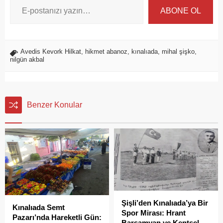
ABONE OL
Avedis Kevork Hilkat
,
hikmet abanoz
,
kınalıada
,
mihal şişko
,
nilgün akbal
Benzer Konular
Şişli’den Kınalıada’ya Bir
Kınalıada Semt
Spor Mirası: Hrant
Pazarı’nda Hareketli Gün:
Barsamyan ve Kentsel