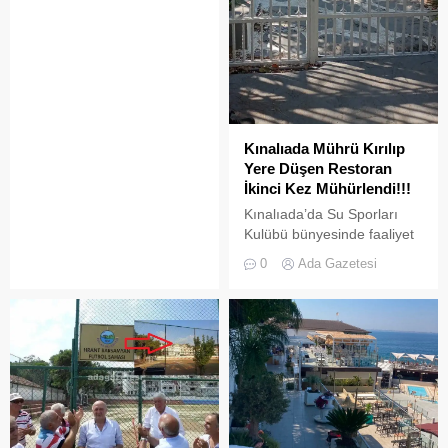
süre sonra yeni biçimlerle
doldurulmaya adaydır.
Kınalıada Mührü Kırılıp
Yere Düşen Restoran
İkinci Kez Mühürlendi!!!
Kınalıada’da Su Sporları
Kulübü bünyesinde faaliyet
gösteren bir restoran,
0
Ada Gazetesi
ruhsat usulsüzlüğü ve adres
uyuşmazlığı gerekçesiyle
Adalar Belediyesi tarafından
mühürlendi.