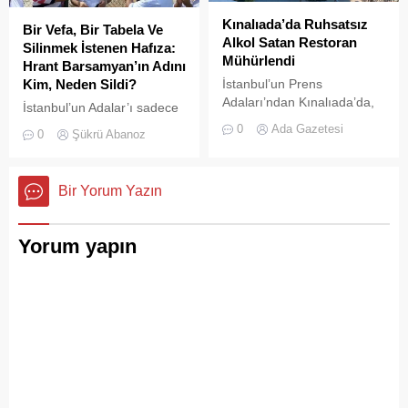
Kınalıada’da Ruhsatsız
Bir Vefa, Bir Tabela Ve
Alkol Satan Restoran
Silinmek İstenen Hafıza:
Mühürlendi
Hrant Barsamyan’ın Adını
Kim, Neden Sildi?
İstanbul’un Prens
Adaları’ndan Kınalıada’da,
İstanbul’un Adalar’ı sadece
Su Sporları Kulübü
vapurların yanaştığı,
0
Ada Gazetesi
0
Şükrü Abanoz
bünyesinde faaliyet
yazlıkçıların nefes aldığı
gösteren bir restoran,
toprak parçaları değildir;
ruhsatsız alkol saatğı
aynı zamanda bu şehrin çok
Bir Yorum Yazın
gereşçesiyle Adalar
kültürlü hafızası,
Belediyesi tarafından
hoşgörünün ve ortak
mühürlendi.
yaşamın en canlı
Yorum yapın
tanıklarıdır.