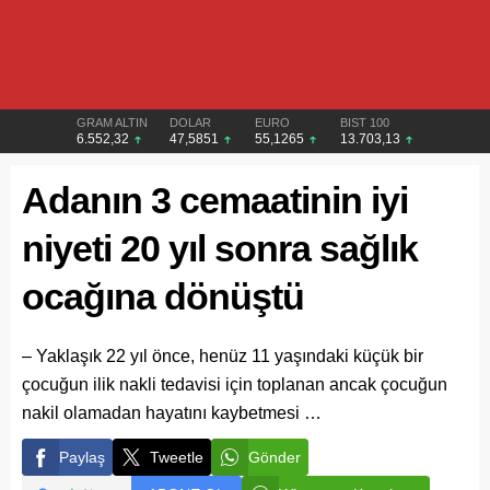
GRAM ALTIN
DOLAR
EURO
BIST 100
6.552,32
47,5851
55,1265
13.703,13
Adanın 3 cemaatinin iyi
niyeti 20 yıl sonra sağlık
ocağına dönüştü
– Yaklaşık 22 yıl önce, henüz 11 yaşındaki küçük bir
çocuğun ilik nakli tedavisi için toplanan ancak çocuğun
nakil olamadan hayatını kaybetmesi …
Paylaş
Tweetle
Gönder