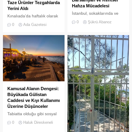
Taze Ürünler Tezgahlarda
Hafıza Mücadelesi
Yerini Aldı
İstanbul, sokaklarında ve
Kınalıada’da haftalık olarak
yeşil sahalarında
kurulan semt pazarı, ada
0
Şükrü Abanoz
0
Ada Gazetesi
yüzyıllardır biriktirdiği çok
sakinleri ve ziyaretçilerin
kültürlü mirasıyla yaşayan
katılımıyla her zamanki
devasa bir hafıza
canlılığına ulaştı.
mekânıdır.
Kamusal Alanın Dengesi:
Büyükada Gülistan
Caddesi ve Kıyı Kullanımı
Üzerine Düşünceler
Tabiatta olduğu gibi sosyal
hayatta da boşluklar uzun
0
Haluk Direskeneli
süre karşılıksız kalmaz;
boşaltılan her alan, kısa