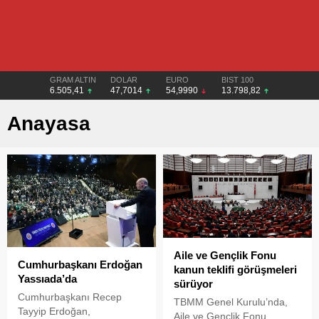
GRAM ALTIN
DOLAR
EURO
BIST 100
6.505,41
47,7014
54,9990
13.798,82
Anayasa
Aile ve Gençlik Fonu
Cumhurbaşkanı Erdoğan
kanun teklifi görüşmeleri
Yassıada’da
sürüyor
Cumhurbaşkanı Recep
TBMM Genel Kurulu’nda,
Tayyip Erdoğan,
Aile ve Gençlik Fonu