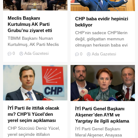
Meclis Başkanı
CHP baba evidir hepinizi
Kurtulmuş AK Parti
bekliyor
Grubu’nu ziyaret etti
CHP’nin sadece CHP’lilerin
TBMM Başkanı Numan
değil, gidişattan memnun
Kurtulmuş, AK Parti Meclis
olmayan herkesin baba evi
Grubu'nu ziyaret ederek
olduğunu belirten Özgür
0
Ada Gazetesi
0
Ada Gazetesi
Grup Başkanı Abdullah
Özel, “Gelin baba evine,
Güler ve grup
değiştirelim, güçlenelim,
başkanvekilleri ile görüştü.
beraber zenginleşelim,
ülkenin yüzünü güldürelim.
Baba evi sizleri bekliyor”
dedi.
İYİ Parti ile ittifak olacak
İYİ Parti Genel Başkanı
mı? CHP’li Yücel’den
Akşener’den AYM ve
yerel seçim açıklaması
Yargıtay ile ilgili açıklama
CHP Sözcüsü Deniz Yücel,
İYİ Parti Genel Başkanı
yerel seçimde ittifakın
Meral Akşener, Anayasa