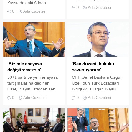
Yassıada’daki Adnan
kurulmasına ilişkin kanun
0
Ada Gazetesi
Menderes Kongre
teklifinin görüşmeleri devam
0
Ada Gazetesi
Merkezi’nde düzenlenen
ediyor.
Türkiye Yüzyılı Anayasası
Sivil Anayasa Güçlü Türkiye
Sempozyumu’na katılarak
bir konuşma yaptı.
Türkiye’nin mevcut darbe
anayasasına mahkûm
edilmesinin, demokrasinin
rüştüne dair şüpheleri
‘Bizimle anayasa
‘Ben düzeni, hukuku
beslediğini, siyaset
değiştiremezsin’
savunuyorum’
kurumuna olan güveni
50+1 şartı ve yeni anayasa
CHP Genel Başkanı Özgür
zedelediğini, elitlerin ve
tartışmalarına değinen
Özel, dün Türk Eczacıları
vesayet yanlılarının halka
Özel, “Sayın Erdoğan sen
Birliği 44. Olağan Büyük
rağmen halkçılık iştahını diri
ne deştireceksin
Kongresi’ne katıldı.
tuttuğunu belirten
0
Ada Gazetesi
0
Ada Gazetesi
bilmiyorum. Sistem mi
Cumhurbaşkanı...
değiştireceksin, ortak mı
değiştireceksin. Ne
değiştirirsen değiştir, ama
emin ol bizimle anayasa
değiştiremeyeceksin” dedi.