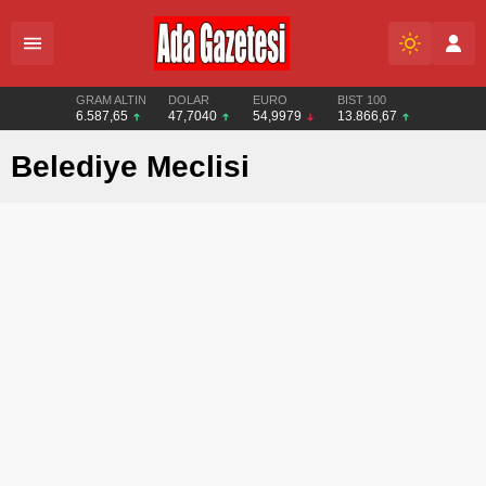
GRAM ALTIN
DOLAR
EURO
BIST 100
6.587,65
47,7040
54,9979
13.866,67
Belediye Meclisi