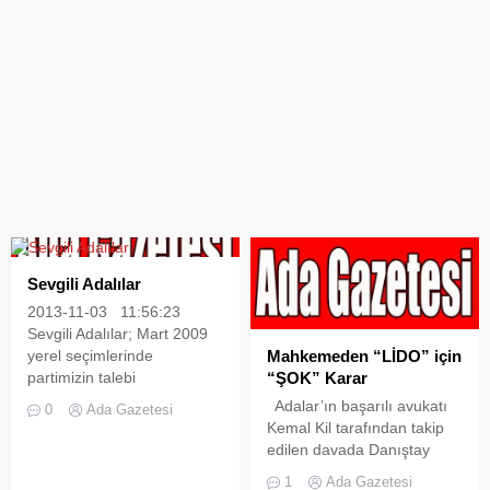
Sevgili Adalılar
2013-11-03 11:56:23
Sevgili Adalılar; Mart 2009
Mahkemeden “LİDO” için
yerel seçimlerinde
“ŞOK” Karar
partimizin talebi
doğrultusunda Adalı
Adalar’ın başarılı avukatı
0
Ada Gazetesi
hemşerilerimin teveccühü
Kemal Kil tarafından takip
ile belediye meclis üyesi
edilen davada Danıştay
seçildim. Ama şahsen
6.Daire Başkanlığı,LİDO için
1
Ada Gazetesi
sevinemedim. Çünkü