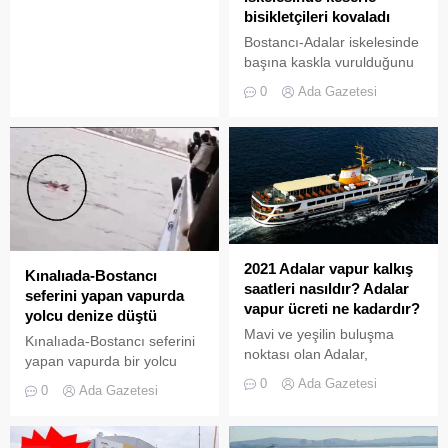
yaptığı paylaşımla Atatürk'e
bisikletçileri kovaladı
ve ona dua eden imama
Bostancı-Adalar iskelesinde
hakaret eden Ahmet
başına kaskla vurulduğunu
Bostancı gözaltına alındı.
iddia eden büfe
0
Ada Gazetesi
işletmecisinin, elindeki
keserle bisikleçileri kovaladı.
Olay, sabah saatlerinde
Bostancı-Adalar İskelesi’nde
meydana geldi. Adalar’a
gitmek için iskele önündeki
kaldırımda bekleyenlerle
bisikletle kaldırımda
ilerleyen grup arasında
2021 Adalar vapur kalkış
Kınalıada-Bostancı
tartışma çıktı. Adalara
saatleri nasıldır? Adalar
seferini yapan vapurda
gitmek için iskelede
vapur ücreti ne kadardır?
yolcu denize düştü
bekleyenler, bisikletli grubun
Mavi ve yeşilin buluşma
Kınalıada-Bostancı seferini
kaldırımda bisikletlerini
noktası olan Adalar,
yapan vapurda bir yolcu
sürmemeleri gerektiği
İstanbul’a yakınlığı
denize düştü. Yolcu,
konusunda uyarması
0
Ada Gazetesi
0
Ada Gazetesi
nedeniyle her yıl binlerce
vapurdan atılan halat ve
üzerine tartışma ufak...
ziyaretçiye kapılarını
can simidine tutunarak
aralamaktadır. Peki, Adalar
vapura çıktı. Denize düşen