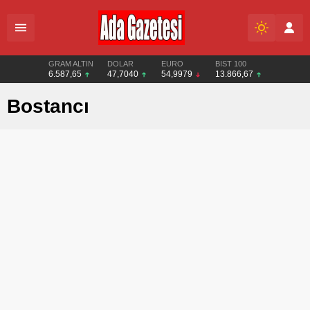
GRAM ALTIN
DOLAR
EURO
BIST 100
6.587,65
47,7040
54,9979
13.866,67
Bostancı