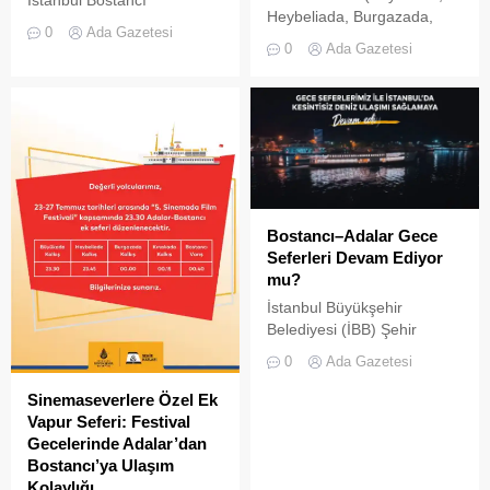
İstanbul Bostancı
Heybeliada, Burgazada,
Limanı'nda, yağışların
0
Ada Gazetesi
Kınalıada) arasında deniz
ardından tahliye
0
Ada Gazetesi
ulaşımının önemli
borusundan denize deşarj
isimlerinden Mavi Marmara,
edilen kirli su cep telefonu
2026 Bahar Tarifesi’ni
kamerasıyla kaydedildi.
yayınladı.
Bostancı–Adalar Gece
Seferleri Devam Ediyor
mu?
İstanbul Büyükşehir
Belediyesi (İBB) Şehir
Hatları, kent içi deniz
0
Ada Gazetesi
ulaşımında önemli bir
hizmet olan gece
Sinemaseverlere Özel Ek
seferlerinin kesintisiz olarak
Vapur Seferi: Festival
devam ettiğini duyurdu.
Gecelerinde Adalar’dan
Yapılan açıklamaya göre, iki
Bostancı’ya Ulaşım
kritik hatta düzenlenen gece
Kolaylığı