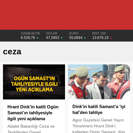
GRAM ALTIN
DOLAR
EURO
BIST 100
6.528,76
47,5952
55,0664
13.676,19
ceza
Dink’in katili Samast’a ‘iyi
Hrant Dink’in katili Ogün
hal’den tahliye
Samast’ın tahliyesiyle
ilgili yeni açıklama
Agos Gazetesi Genel Yayın
Yönetmeni Hrant Dink’i
Adalet Bakanlığı Ceza ve
katleden Ogün Samast, dün
Tevkifevleri Genel