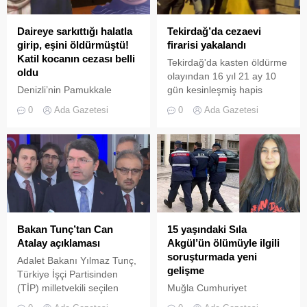
gazı silah sayılırken, İlhan
hakkında 2 yıl 3 ay hapis
cezası istemiyle dava açıldı.
Daireye sarkıttığı halatla
Tekirdağ’da cezaevi
girip, eşini öldürmüştü!
firarisi yakalandı
Katil kocanın cezası belli
Tekirdağ'da kasten öldürme
oldu
olayından 16 yıl 21 ay 10
Denizli’nin Pamukkale
gün kesinleşmiş hapis
ilçesinde, 6'ncı kattaki boş
cezası ve 2 ayrı hırsızlık
0
Ada Gazetesi
0
Ada Gazetesi
daireden bir alt kattaki
suçundan 1 yıl 1 ay 10 gün
daireye sarkıttığı halatla
kesinleşmiş hapis cezası
girip, eşi Meral Sivrikaya'yı
bulunan cezaevi firarisi
(50) öldüren inşaat işçisi
yakalandı. Aydın’ın Didim
Erkan Sivrikaya'ya (52)
ilçesinde ise jandarma
verilen ağırlaştırılmış
ekipleri tarafından 17 yıl
müebbet hapis cezasını
hapis cezası ile aranan
istinaf mahkemesi de onadı.
uyuşturucu satıcısı
yakalandı.
Bakan Tunç’tan Can
15 yaşındaki Sıla
Atalay açıklaması
Akgül’ün ölümüyle ilgili
soruşturmada yeni
Adalet Bakanı Yılmaz Tunç,
gelişme
Türkiye İşçi Partisinden
(TİP) milletvekili seçilen
Muğla Cumhuriyet
Gezi Parkı davası sanığı
Başsavcılığı, yaya geçidinde