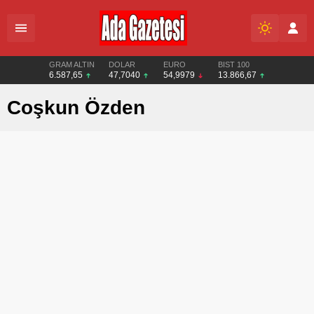
GRAM ALTIN
DOLAR
EURO
BIST 100
6.587,65
47,7040
54,9979
13.866,67
Coşkun Özden