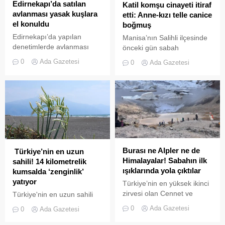
Büyükada’daki Cavcav
Edirnekapı’da satılan
Katil komşu cinayeti itiraf
Kafe’de bir araya gelen
avlanması yasak kuşlara
etti: Anne-kızı telle canice
“Adalı Dostları” ve çok
el konuldu
boğmuş
sayıda destekçi, Tosun’un
Edirnekapı’da yapılan
Manisa’nın Salihli ilçesinde
anısına tohum dağıtımı
denetimlerde avlanması
önceki gün sabah
gerçekleştirdi. Etkinlik,
yasak saka, iskete, florya,
saatlerinde kan donduran
0
Ada Gazetesi
Hakan Tosun’un fotoğrafının
0
Ada Gazetesi
bıldırcın ve beç tavuğu gibi
bir olay yaşandı.
ve “Adalı...
doğa kuşlarını yakalayarak
Kocaçeşme Mahallesi 63
satışlarını yapan 24 kişiye
Sokak’taki apartmanın
yaklaşık 2 milyon lira ceza
sakinleri, 4. katta bulunan
verildi. El konulan 633 saka,
asansörü çağırmak için
224 iskete, 24 florya, 19
düğmeye bastı.
bıldırcın ve 2 beç tavuğu ise
doğaya bırakıldı.
Burası ne Alpler ne de
Türkiye’nin en uzun
Himalayalar! Sabahın ilk
sahili! 14 kilometrelik
ışıklarında yola çıktılar
kumsalda ‘zenginlik’
yatıyor
Türkiye’nin en yüksek ikinci
zirvesi olan Cennet ve
Türkiye'nin en uzun sahili
Cehennem Vadisi, yerli ve
olan Hatay'ın Samandağ
0
Ada Gazetesi
0
Ada Gazetesi
yabancı turistlerin uğrak
ilçesinde 14 kilometrelik
mekanı olmaya devam
kumsalda 200 tür bitki