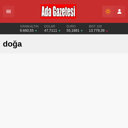
GRAM ALTIN
DOLAR
EURO
BIST 100
6.660,55
47,7111
55,1881
13.779,39
doğa