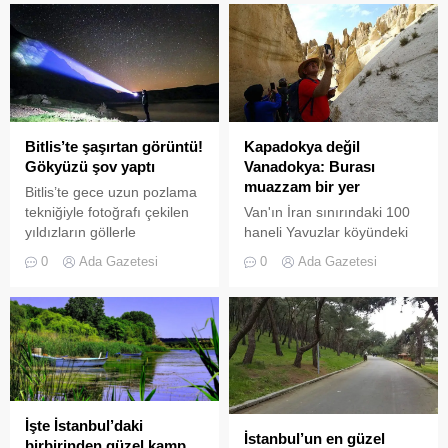
ediyor.
yetişiyor.
Bitlis’te şaşırtan görüntü!
Kapadokya değil
Gökyüzü şov yaptı
Vanadokya: Burası
muazzam bir yer
Bitlis’te gece uzun pozlama
tekniğiyle fotoğrafı çekilen
Van'ın İran sınırındaki 100
yıldızların göllerle
haneli Yavuzlar köyündeki
bütünleşmesi güzel
peri bacaları, Nevşehir'in
0
Ada Gazetesi
0
Ada Gazetesi
görüntüler oluşturuyor.
Ürgüp ilçesindeki turizm
cenneti Kapadokya'yı
aratmıyor. Vanadokya'ya
gelen bir grup doğasever,
peri bacalarını gezip, bol bol
fotoğraf çekti.
İşte İstanbul’daki
İstanbul’un en güzel
birbirinden güzel kamp