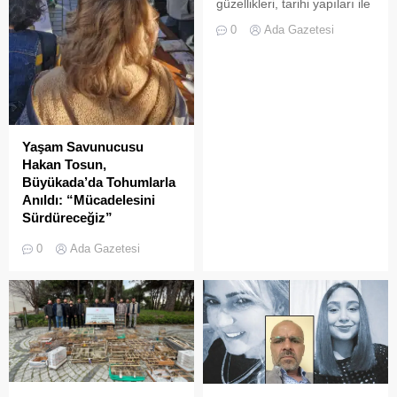
güzellikleri, tarihi yapıları ile
dikkat çeken bir ilçedir.
0
Ada Gazetesi
Adaların Eşsiz Atmosferi
Adalar’da zaman sanki
yavaşlar. Ahşap evler, çiçekli
sokaklar, tarihi kiliseler ve
manastırlar, adaların
kendine özgü atmosferini
oluşturur. Büyükada,
Yaşam Savunucusu
Heybeliada, Burgazada ve
Hakan Tosun,
Kınalıada gibi ana adalar,
Büyükada’da Tohumlarla
her biri farklı özelliklere
Anıldı: “Mücadelesini
sahiptir. Neler Yapılır?...
Sürdüreceğiz”
BÜYÜKADA – Yaklaşık bir
0
Ada Gazetesi
ay önce uğradığı saldırı
sonucu hayatını kaybeden
gazeteci, belgeselci ve
yaşam savunucusu Hakan
Tosun, gönül verdiği
Adalar’da dostları
tarafından düzenlenen
anlamlı bir etkinlikle anıldı.