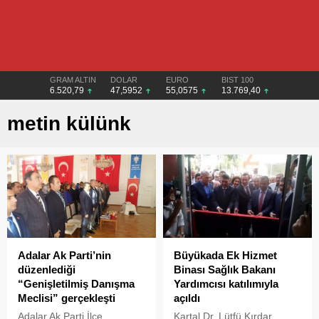
GRAM ALTIN
DOLAR
EURO
BIST 100
6.520,79
47,5952
55,0575
13.769,40
metin külünk
Adalar Ak Parti’nin
Büyükada Ek Hizmet
düzenlediği
Binası Sağlık Bakanı
“Genişletilmiş Danışma
Yardımcısı katılımıyla
Meclisi” gerçekleşti
açıldı
Adalar Ak Parti İlçe
Kartal Dr. Lütfü Kırdar