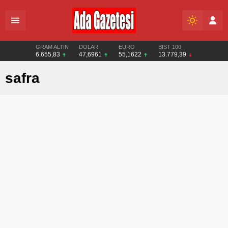
GRAM ALTIN
DOLAR
EURO
BIST 100
6.655,83
47,6961
55,1622
13.779,39
safra