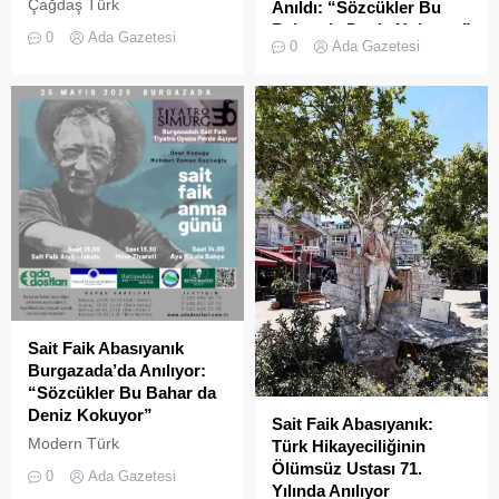
Çağdaş Türk
Anıldı: “Sözcükler Bu
öykücülüğünün
Bahar da Deniz Kokuyor”
0
Ada Gazetesi
0
Ada Gazetesi
öncülerinden, İstanbul’un,
Burgazada – Türk
denizin ve sıradan insanın
edebiyatının unutulmaz
benzersiz anlatıcısı
kalemlerinden Sait Faik
Burgazadalı Sait Faik
Abasıyanık, vefatının 71. yıl
Abasıyanık, aramızdan
dönümünde, öykülerine
ayrılışının 72. yıl
ilham veren Burgazada’da
dönümünde sevgi, saygı ve
“Sözcükler Bu Bahar da
özlemle anılıyor. 11 Mayıs
Deniz Kokuyor” temasıyla
1954 tarihinde, henüz 47
düzenlenen ve gün boyu
yaşındayken hayata
süren etkinliklerle anıldı.
gözlerini yuman usta kalem,
Ada Dostları Derneği,
ardında bıraktığı ölümsüz
Türkiye Yazarlar Sendikası,
eserlerle Türk
Darüşşafaka Cemiyeti,
edebiyatındaki zirve
Adalar Su Sporları Kulübü
Sait Faik Abasıyanık
yürüyüşünü sürdürüyor.
ve Burgazada Sait Faik
Burgazada’da Anılıyor:
Klasik Öykücülükte Yeni
Abasıyanık Müzesi iş...
“Sözcükler Bu Bahar da
Bir...
Deniz Kokuyor”
Sait Faik Abasıyanık:
Modern Türk
Türk Hikayeciliğinin
öykücülüğünün unutulmaz
Ölümsüz Ustası 71.
0
Ada Gazetesi
ismi Sait Faik Abasıyanık,
Yılında Anılıyor