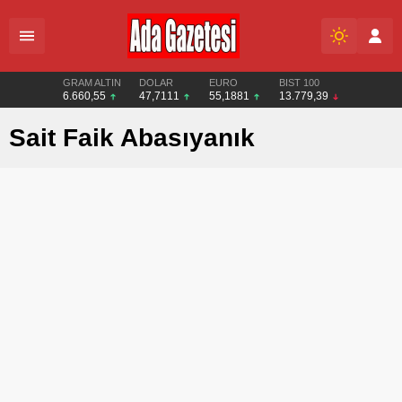
GRAM ALTIN
DOLAR
EURO
BIST 100
6.660,55
47,7111
55,1881
13.779,39
Sait Faik Abasıyanık