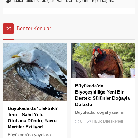
adalar
,
elektrikli araçlar
,
Ramazan Bayramı
,
toplu taşıma
Benzer Konular
Büyükada’da
Biyoçeşitliliğe Yeni Bir
Destek: Sülünler Doğayla
Buluştu
Büyükada’da ‘Elektrikli’
Büyükada, doğal yaşamın
Terör: Sahil Yolu
korunması ve biyolojik
Otobana Döndü, Yavru
0
Haluk Direskeneli
çeşitliliğin
Martılar Eziliyor!
zenginleştirilmesine yönelik
Büyükada’da yayalara
önemli bir uygulamaya daha