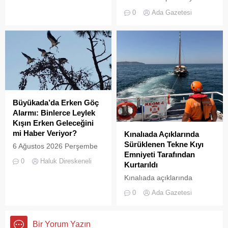
koyun her köşesinin çöple
biriken çöpler vatandaşların
0
Ada Gazetesi
dolduğu o anlar, bir
tepkisine neden
vatandaşın kamerasına
oluyor.Özellikle yaz
saniye saniye yansıdı.
aylarında hem yerli hem de
Yeşille mavinin kucaklaştığı,
yabancı turistlerin akınına
İstanbulluların nefes almak
uğrayan Büyükada’da,
için akın ettiği Heybeliada
çevre temizliği konusunda
Çamlimanı, bugünlerde
yaşanan aksaklıklar adeta
eşsiz manzarasıyla değil,
pes dedirtti. Adanın tarihi ve
çevre felaketini andıran
doğal güzellikleriyle süslü
Büyükada’da Erken Göç
kirliliğiyle gündemde. Bir
sokaklarından yansıyan son
Alarmı: Binlerce Leylek
vatandaş tarafından...
görüntüler, çevre sağlığı
Kışın Erken Geleceğini
açısından tehlike çanlarının
mi Haber Veriyor?
Kınalıada Açıklarında
çaldığını gösteriyor. Çöpler
Sürüklenen Tekne Kıyı
6 Ağustos 2026 Perşembe
Konteynerlere Sığmıyor,...
Emniyeti Tarafından
günü öğle saatlerinde, saat
0
Haluk Direskeneli
Kurtarıldı
14:00 sularında Büyükada
semalarında doğanın en
Kınalıada açıklarında
görkemli görsel
makine arızası nedeniyle
0
Ada Gazetesi
şölenlerinden biri yaşandı.
denizde mahsur kalan bir
tekne, Kıyı Emniyeti Genel
Müdürlüğü (KEGM)
Bir Yorum Yazın