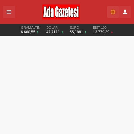
GRAM ALTIN
DOLAR
EURO
BIST 100
6.660,55
47,7111
55,1881
13.779,39