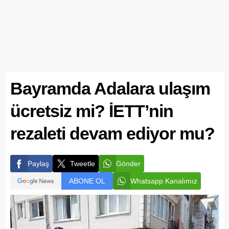
Bayramda Adalara ulaşım
ücretsiz mi? İETT’nin
rezaleti devam ediyor mu?
Paylaş
Tweetle
Gönder
ABONE OL
Whatsapp Kanalımız