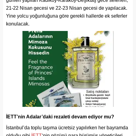
günleri yapılan Kadikoy-Karakoy-Beşiktaş gece seferleri,
21-22 Nisan gecesi ve 22-23 Nisan gecesi de yapılacak.
Yine yolcu yoğunluğuna göre gerekli hallerde ek seferler
konulacak.
İETT’nin Adalar’daki rezaleti devam ediyor mu?
İstanbul’da toplu taşıma ücretsiz yapılırken her bayramda
olduğu gibi
İETT
‘nin gözünü para bürümüş yöneticileri