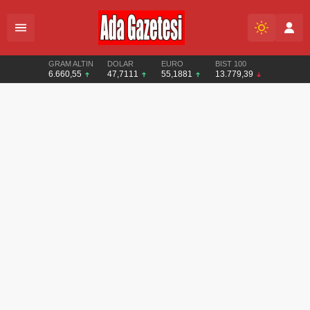
GRAM ALTIN
DOLAR
EURO
BIST 100
6.660,55
47,7111
55,1881
13.779,39