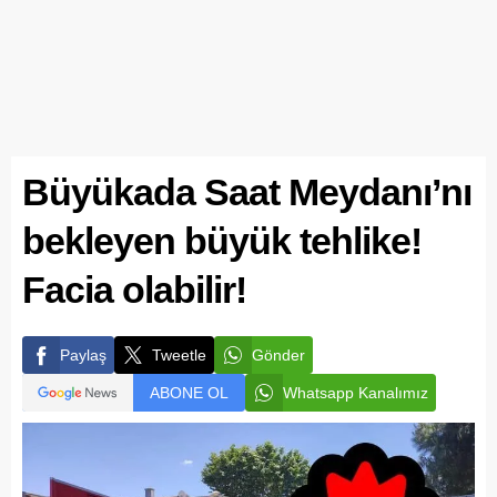
Büyükada Saat Meydanı’nı
bekleyen büyük tehlike!
Facia olabilir!
Paylaş
Tweetle
Gönder
ABONE OL
Whatsapp Kanalımız