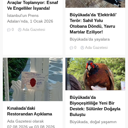
Araçlar Toplanıyor: Esnaf
Ve Engelliler İsyanda!
Büyükada’da ‘Elektrikli’
İstanbul’un Prens
Terör: Sahil Yolu
Adaları’nda, 1 Ocak 2026
Otobana Döndü, Yavru
tarihinde yürürlüğe giren ve
0
Ada Gazetesi
Martılar Eziliyor!
L2 sınıfı (3 tekerlekli)
elektrikli araçların
Büyükada’da yayalara
kullanımını yasaklayan
ayrılan sahil şeridi, kural
0
Ada Gazetesi
UKOME kararının ardından
tanımaz elektrikli araç
tanınan ek süre sona erdi.
sürücüleri yüzünden adeta
İki kez uzatılarak 31
ölüm yoluna dönüştü.
Temmuz 2026 tarihine
Denetimsizliğin ve aşırı
kadar esnetilen sürenin
hızın son kurbanları ise
dolmasıyla birlikte, Adalar
beslenmek için sahile inen
genelinde emniyet ve zabıta
yavru martılar oldu. Adada
ekipleri tarafından akülü
yaşayan gönüllü bir
araçların toplatılma
avukatın çabalarıyla yargıya
Büyükada’da
işlemlerine başlandı....
taşınan olaylar, adalardaki
Biyoçeşitliliğe Yeni Bir
denetim zafiyetini bir kez
Kınalıada’daki
Destek: Sülünler Doğayla
daha gözler önüne serdi.
Restorandan Açıklama
Buluştu
Denizlerdeki biyoçeşitliliğin
Ada Gazetesi olarak
Büyükada, doğal yaşamın
insan...
02.08.2026 ve 03.08.2026
korunması ve biyolojik