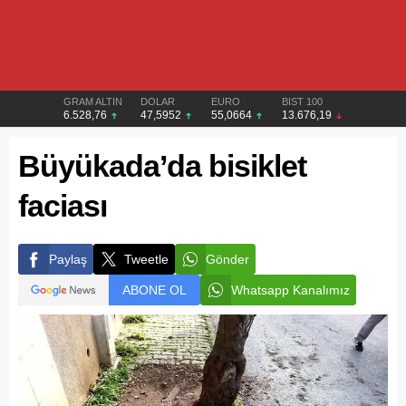
GRAM ALTIN
DOLAR
EURO
BIST 100
6.528,76
47,5952
55,0664
13.676,19
Büyükada’da bisiklet
faciası
Paylaş
Tweetle
Gönder
ABONE OL
Whatsapp Kanalımız