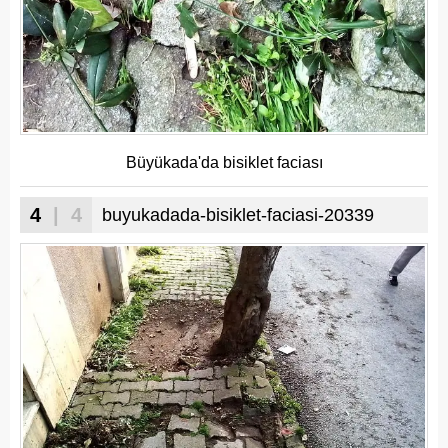
Büyükada'da bisiklet faciası
4
| 4
buyukadada-bisiklet-faciasi-20339