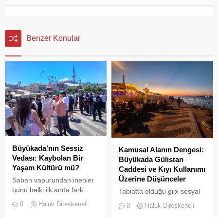
Benzer Konular
Büyükada’nın Sessiz
Kamusal Alanın Dengesi:
Vedası: Kaybolan Bir
Büyükada Gülistan
Yaşam Kültürü mü?
Caddesi ve Kıyı Kullanımı
Üzerine Düşünceler
Sabah vapurundan inenler
bunu belki ilk anda fark
Tabiatta olduğu gibi sosyal
etmeyebilir. Ama
hayatta da boşluklar uzun
0
Haluk Direskeneli
0
Haluk Direskeneli
Büyükada’yı elli, altmış yıldır
süre karşılıksız kalmaz;