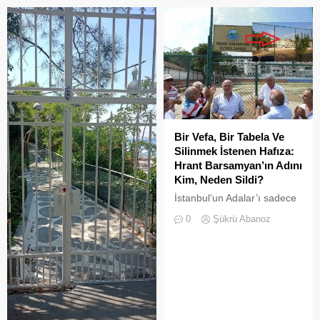
tanıyanlar bilir; adanın sesi
boşaltılan her alan, kısa
ve adımları değişti
süre sonra yeni biçimlerle
doldurulmaya adaydır.
Bir Vefa, Bir Tabela Ve
Silinmek İstenen Hafıza:
Hrant Barsamyan’ın Adını
Kim, Neden Sildi?
İstanbul’un Adalar’ı sadece
vapurların yanaştığı,
0
Şükrü Abanoz
yazlıkçıların nefes aldığı
toprak parçaları değildir;
aynı zamanda bu şehrin çok
kültürlü hafızası,
hoşgörünün ve ortak
yaşamın en canlı
tanıklarıdır.