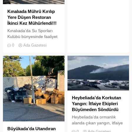
Kınalıada Mührü Kırılıp
Yere Düşen Restoran
İkinci Kez Mühürlendi!!!
Kınalıada’da Su Sporları
Kulübü bünyesinde faaliyet
gösteren bir restoran,
0
Ada Gazetesi
ruhsat usulsüzlüğü ve adres
uyuşmazlığı gerekçesiyle
Adalar Belediyesi tarafından
mühürlendi.
Heybeliada’da Korkutan
Yangın: İtfaiye Ekipleri
Büyümeden Söndürdü
Heybeliada’da ormanlık
alanda çıkan yangın, itfaiye
Büyükada’da Utandıran
ekiplerinin hızlı müdahalesi
0
Ada Gazetesi