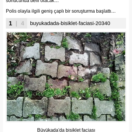
sonucunda belli olacak…
Polis olayla ilgili geniş çaplı bir soruşturma başlattı…
1
| 4
buyukadada-bisiklet-faciasi-20340
Büyükada'da bisiklet faciası