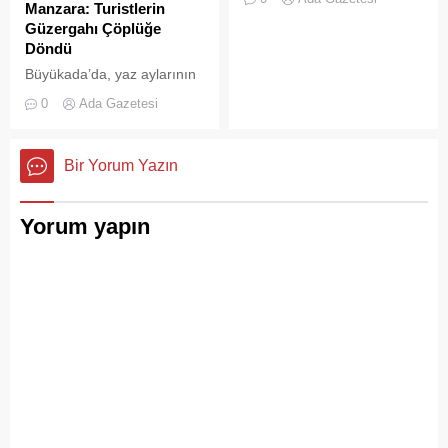
Manzara: Turistlerin
sayesinde büyümeden ve
Güzergahı Çöplüğe
olası bir faciaya
Döndü
dönüşmeden söndürüldü.
Büyükada’da, yaz aylarının
gelmesiyle birlikte artan
0
Ada Gazetesi
ziyaretçi yoğunluğu, temizlik
ve çöp toplama
hizmetlerindeki aksaklıkları
Bir Yorum Yazın
bir kez daha gözler önüne
serdi.
Yorum yapın