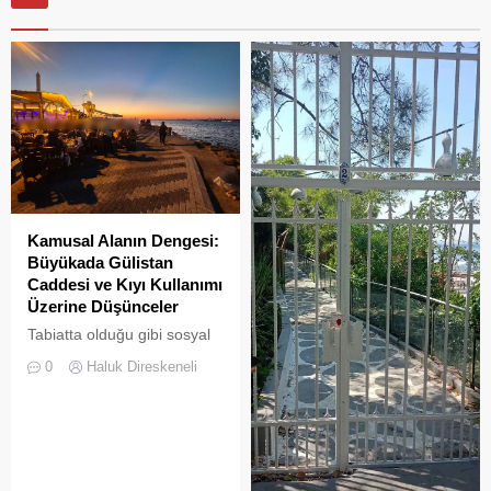
Kamusal Alanın Dengesi:
Büyükada Gülistan
Caddesi ve Kıyı Kullanımı
Üzerine Düşünceler
Tabiatta olduğu gibi sosyal
hayatta da boşluklar uzun
0
Haluk Direskeneli
süre karşılıksız kalmaz;
boşaltılan her alan, kısa
süre sonra yeni biçimlerle
doldurulmaya adaydır.