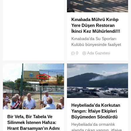
Kınalıada Mührü Kırılıp
Yere Düşen Restoran
İkinci Kez Mühürlendi!!!
Kınalıada’da Su Sporları
Kulübü bünyesinde faaliyet
gösteren bir restoran,
0
Ada Gazetesi
ruhsat usulsüzlüğü ve adres
uyuşmazlığı gerekçesiyle
Adalar Belediyesi tarafından
mühürlendi.
Heybeliada’da Korkutan
Yangın: İtfaiye Ekipleri
Bir Vefa, Bir Tabela Ve
Büyümeden Söndürdü
Silinmek İstenen Hafıza:
Heybeliada’da ormanlık
Hrant Barsamyan’ın Adını
alanda çıkan yangın, itfaiye