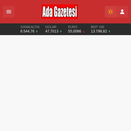
GRAM ALTIN
DOLAR
EURO
BIST 100
6.544,76
47,7013
55,0086
13.798,82