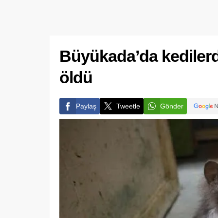
Büyükada’da kedilerd
öldü
Paylaş
Tweetle
Gönder