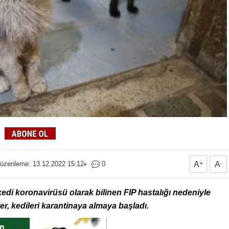
üzenleme: 13.12.2022 15:12
0
A
+
A
-
edi koronavirüsü olarak bilinen FIP hastalığı nedeniyle
, kedileri karantinaya almaya başladı.