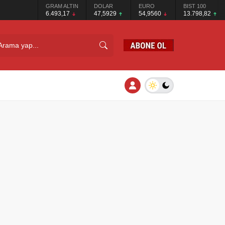
GRAM ALTIN
DOLAR
EURO
BIST 100
6.493,17
47,5929
54,9560
13.798,82