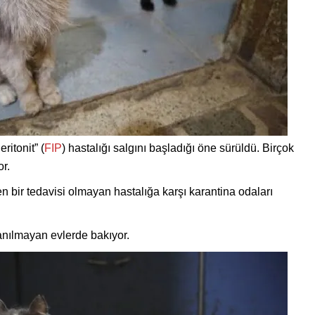
itonit” (
FIP
) hastalığı salgını başladığı öne sürüldü. Birçok
r.
n bir tedavisi olmayan hastalığa karşı karantina odaları
anılmayan evlerde bakıyor.