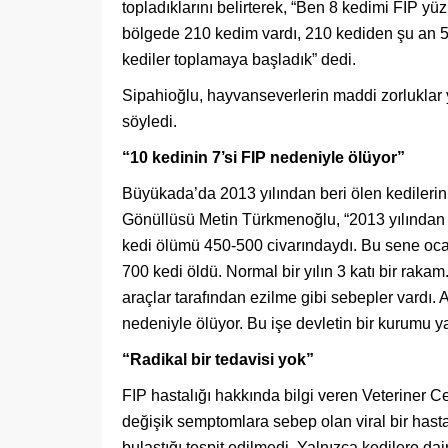
topladıklarını belirterek, “Ben 8 kedimi FİP
bölgede 210 kedim vardı, 210 kediden şu an 50
kediler toplamaya başladık” dedi.
Sipahioğlu, hayvanseverlerin maddi zorluklar
söyledi.
“10 kedinin 7’si FIP nedeniyle ölüyor”
Büyükada’da 2013 yılından beri ölen kedilerin
Gönüllüsü Metin Türkmenoğlu, “2013 yılından b
kedi ölümü 450-500 civarındaydı. Bu sene ocak
700 kedi öldü. Normal bir yılın 3 katı bir raka
araçlar tarafından ezilme gibi sebepler vardı. A
nedeniyle ölüyor. Bu işe devletin bir kurumu y
“Radikal bir tedavisi yok”
FIP hastalığı hakkında bilgi veren Veteriner Ce
değişik semptomlara sebep olan viral bir hasta
bulaştığı tespit edilmedi. Yalnızca kedilere da