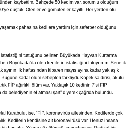
 yüzünden kaybettim. Bahçede 50 kedim var, sorumlu olduğum
’ye düştük. Ölenler ve gömülenler kayıtlı. Her yerden ölü
 yaşamak pahasına kedilere yardım için seferber olduğunu
 istatistiğini tuttuğunu belirten Büyükada Hayvan Kurtarma
eri Büyükada’da ölen kedilerin istatistiğini tutuyorum. Senelik
 ayının ilk haftasından itibaren mayıs ayına kadar yaklaşık
m. Bugüne kadar ölüm sebepleri farklıydı. Köpek saldırısı, akülü
rtık FİP ağırlıklı ölüm var. Yaklaşık 10 kedinin 7’si FIP
a da belediyenin el atması şart” diyerek çağrıda bulundu.
lal Karabulut ise, “FİP, koronavirüs ailesinden. Kedilerde çok
lık. Kedilerin kendisine ait koronavirüsü var. Henüz insana
ir bir hastalık. Yüzde yüz ölümcül sonuçlanıyor. Radikal bir