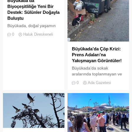
Büyükada’da
Biyoçeşitliliğe Yeni Bir
Destek: Sülünler Doğayla
Buluştu
Büyükada, doğal yaşamın
korunması ve biyolojik
0
Haluk Direskeneli
çeşitliliğin
zenginleştirilmesine yönelik
Büyükada’da Çöp Krizi:
önemli bir uygulamaya daha
Prens Adaları’na
ev sahipliği yapıyor. Tarım
Yakışmayan Görüntüler!
ve Orman Bakanlığı Doğa
Koruma ve Milli Parklar
Büyükada’da sokak
(DKMP) Genel Müdürlüğü
aralarında toplanmayan ve
tarafından Polonezköy
biriken çöpler vatandaşların
0
Ada Gazetesi
Sülün Üretim İstasyonu’nda
tepkisine neden
yetiştirilen yüzlerce sülün,
oluyor.Özellikle yaz
Temmuz 2026’da
aylarında hem yerli hem de
Büyükada’nın ormanlık
yabancı turistlerin akınına
alanlarında doğal yaşama
uğrayan Büyükada’da,
bırakıldı. Projenin temel
çevre temizliği konusunda
amacı, hem sülün
yaşanan aksaklıklar adeta
popülasyonunu...
pes dedirtti. Adanın tarihi ve