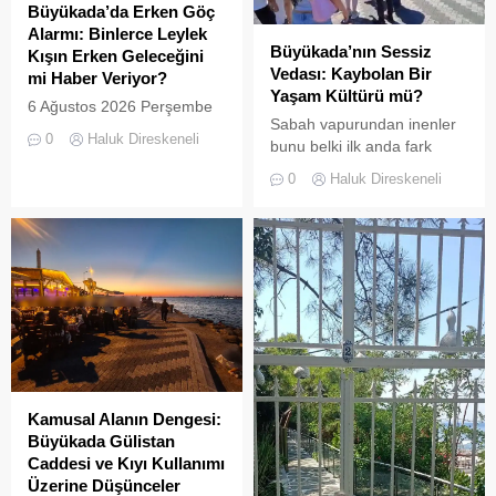
doğal güzellikleriyle süslü
Büyükada’da Erken Göç
sokaklarından yansıyan son
Alarmı: Binlerce Leylek
görüntüler, çevre sağlığı
Büyükada’nın Sessiz
Kışın Erken Geleceğini
açısından tehlike çanlarının
Vedası: Kaybolan Bir
mi Haber Veriyor?
çaldığını gösteriyor. Çöpler
Yaşam Kültürü mü?
6 Ağustos 2026 Perşembe
Konteynerlere Sığmıyor,...
Sabah vapurundan inenler
günü öğle saatlerinde, saat
0
Haluk Direskeneli
bunu belki ilk anda fark
14:00 sularında Büyükada
etmeyebilir. Ama
semalarında doğanın en
0
Haluk Direskeneli
Büyükada’yı elli, altmış yıldır
görkemli görsel
tanıyanlar bilir; adanın sesi
şölenlerinden biri yaşandı.
ve adımları değişti
Kamusal Alanın Dengesi:
Büyükada Gülistan
Caddesi ve Kıyı Kullanımı
Üzerine Düşünceler