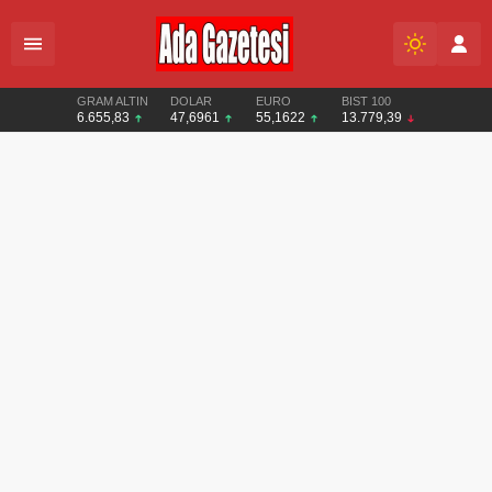
GRAM ALTIN
DOLAR
EURO
BIST 100
6.655,83
47,6961
55,1622
13.779,39