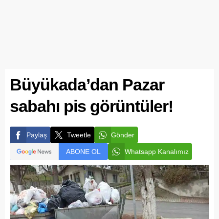
Büyükada’dan Pazar
sabahı pis görüntüler!
Paylaş
Tweetle
Gönder
ABONE OL
Whatsapp Kanalımız