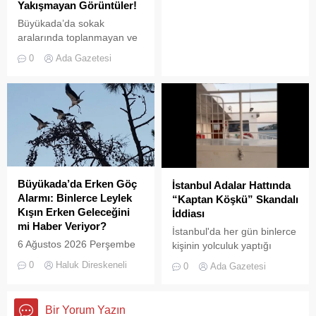
Yakışmayan Görüntüler!
denetim operasyonu
Büyükada’da sokak
gerçekleştirildi.
aralarında toplanmayan ve
biriken çöpler vatandaşların
0
Ada Gazetesi
tepkisine neden
oluyor.Özellikle yaz
aylarında hem yerli hem de
yabancı turistlerin akınına
uğrayan Büyükada’da,
çevre temizliği konusunda
yaşanan aksaklıklar adeta
pes dedirtti. Adanın tarihi ve
doğal güzellikleriyle süslü
Büyükada’da Erken Göç
İstanbul Adalar Hattında
sokaklarından yansıyan son
Alarmı: Binlerce Leylek
“Kaptan Köşkü” Skandalı
görüntüler, çevre sağlığı
Kışın Erken Geleceğini
İddiası
açısından tehlike çanlarının
mi Haber Veriyor?
İstanbul'da her gün binlerce
çaldığını gösteriyor. Çöpler
6 Ağustos 2026 Perşembe
kişinin yolculuk yaptığı
Konteynerlere Sığmıyor,...
günü öğle saatlerinde, saat
Adalar hattında kaydedilen
0
Haluk Direskeneli
0
Ada Gazetesi
14:00 sularında Büyükada
görüntüler "bu kadarına da
semalarında doğanın en
pes" dedirtti
görkemli görsel
Bir Yorum Yazın
şölenlerinden biri yaşandı.