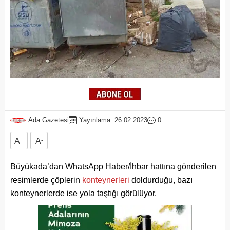
Ada Gazetesi
Yayınlama: 26.02.2023
0
A
+
A
-
Büyükada’dan WhatsApp Haber/İhbar hattına gönderilen
resimlerde çöplerin
konteynerleri
doldurduğu, bazı
konteynerlerde ise yola taştığı görülüyor.