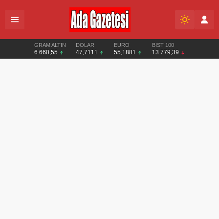
GRAM ALTIN
DOLAR
EURO
BIST 100
6.660,55
47,7111
55,1881
13.779,39