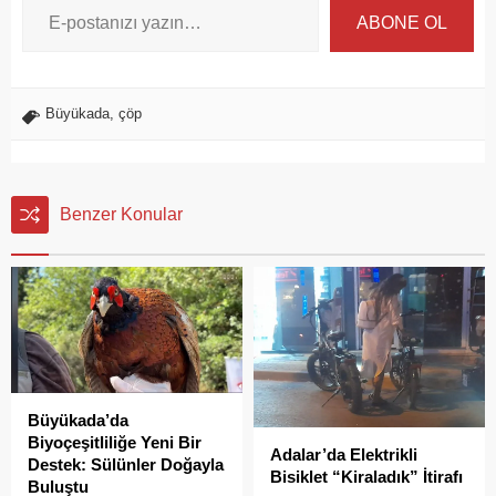
ABONE OL
Büyükada
,
çöp
Benzer Konular
Büyükada’da
Biyoçeşitliliğe Yeni Bir
Adalar’da Elektrikli
Destek: Sülünler Doğayla
Bisiklet “Kiraladık” İtirafı
Buluştu