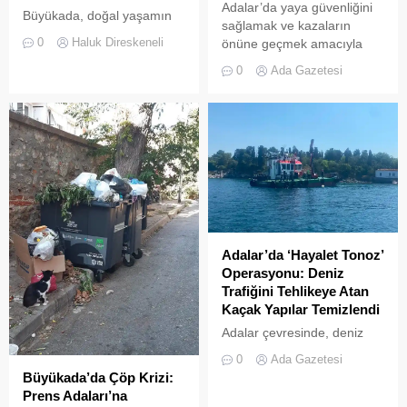
Adalar’da yaya güvenliğini
Büyükada, doğal yaşamın
sağlamak ve kazaların
korunması ve biyolojik
0
Haluk Direskeneli
önüne geçmek amacıyla
çeşitliliğin
getirilen “elektrikli bisiklet
zenginleştirilmesine yönelik
0
Ada Gazetesi
kiralama yasağı” adeta hiçe
önemli bir uygulamaya daha
sayılıyor. Kameralara
ev sahipliği yapıyor. Tarım
yansıyan son görüntüler,
ve Orman Bakanlığı Doğa
yasağın delindiğini ve
Koruma ve Milli Parklar
denetimlerin yetersiz
(DKMP) Genel Müdürlüğü
kaldığını bir kez daha gözler
tarafından Polonezköy
önüne serdi. Adalar’da
Sülün Üretim İstasyonu’nda
UKOME (Ulaşım
yetiştirilen yüzlerce sülün,
Koordinasyon Merkezi)
Temmuz 2026’da
kararları doğrultusunda
Büyükada’nın ormanlık
Adalar’da ‘Hayalet Tonoz’
ticari amaçlı elektrikli bisiklet
alanlarında doğal yaşama
Operasyonu: Deniz
ve scooter kiralama
bırakıldı. Projenin temel
Trafiğini Tehlikeye Atan
faaliyetleri yasaklanmış
amacı, hem sülün
Kaçak Yapılar Temizlendi
durumda....
popülasyonunu...
Adalar çevresinde, deniz
trafiğini tehlikeye sokan ve
0
Ada Gazetesi
çevre kirliliğine neden olan
Büyükada’da Çöp Krizi:
usulsüz tonozlara yönelik
Prens Adaları’na
geniş çaplı bir temizlik ve