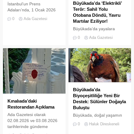
Büyükada’da ‘Elektrikli’
İstanbul’un Prens
Terör: Sahil Yolu
Adaları’nda, 1 Ocak 2026
Otobana Döndü, Yavru
tarihinde yürürlüğe giren ve
0
Ada Gazetesi
Martılar Eziliyor!
L2 sınıfı (3 tekerlekli)
elektrikli araçların
Büyükada’da yayalara
kullanımını yasaklayan
ayrılan sahil şeridi, kural
0
Ada Gazetesi
UKOME kararının ardından
tanımaz elektrikli araç
tanınan ek süre sona erdi.
sürücüleri yüzünden adeta
İki kez uzatılarak 31
ölüm yoluna dönüştü.
Temmuz 2026 tarihine
Denetimsizliğin ve aşırı
kadar esnetilen sürenin
hızın son kurbanları ise
dolmasıyla birlikte, Adalar
beslenmek için sahile inen
genelinde emniyet ve zabıta
yavru martılar oldu. Adada
ekipleri tarafından akülü
yaşayan gönüllü bir
araçların toplatılma
avukatın çabalarıyla yargıya
Büyükada’da
işlemlerine başlandı....
taşınan olaylar, adalardaki
Biyoçeşitliliğe Yeni Bir
denetim zafiyetini bir kez
Kınalıada’daki
Destek: Sülünler Doğayla
daha gözler önüne serdi.
Restorandan Açıklama
Buluştu
Denizlerdeki biyoçeşitliliğin
Ada Gazetesi olarak
Büyükada, doğal yaşamın
insan...
02.08.2026 ve 03.08.2026
korunması ve biyolojik
0
Haluk Direskeneli
tarihlerinde gündeme
çeşitliliğin
getirdiğimiz “Kınalıada’da
zenginleştirilmesine yönelik