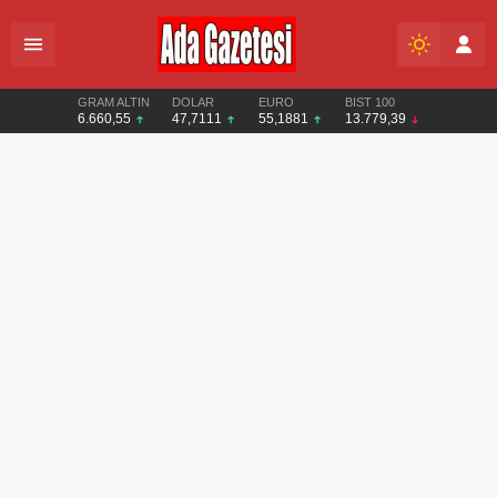
GRAM ALTIN
DOLAR
EURO
BIST 100
6.660,55
47,7111
55,1881
13.779,39