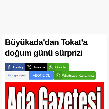
Büyükada’dan Tokat’a
doğum günü sürprizi
Paylaş
Tweetle
Gönder
ABONE OL
Whatsapp Kanalımız