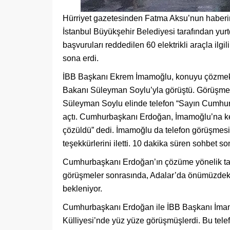
Hürriyet gazetesinden Fatma Aksu’nun haberin
İstanbul Büyükşehir Belediyesi tarafından yurt
başvuruları reddedilen 60 elektrikli araçla il
sona erdi.
İBB Başkanı Ekrem İmamoğlu, konuyu çözmek iç
Bakanı Süleyman Soylu’yla görüştü. Görüşme sı
Süleyman Soylu elinde telefon “Sayın Cumhur
açtı. Cumhurbaşkanı Erdoğan, İmamoğlu’na ken
çözüldü” dedi. İmamoğlu da telefon görüşmesi
teşekkürlerini iletti. 10 dakika süren sohbet sonr
Cumhurbaşkanı Erdoğan’ın çözüme yönelik talim
görüşmeler sonrasında, Adalar’da önümüzdeki h
bekleniyor.
Cumhurbaşkanı Erdoğan ile İBB Başkanı İmam
Külliyesi’nde yüz yüze görüşmüşlerdi. Bu tele