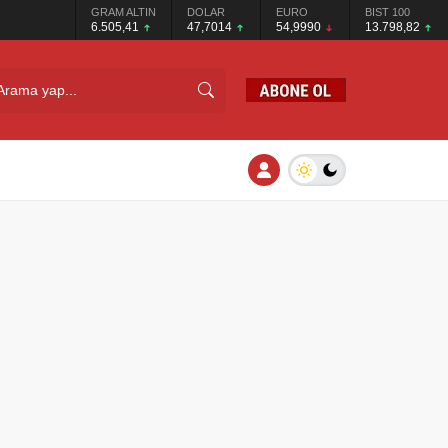
GRAM ALTIN
DOLAR
EURO
BIST 100
6.505,41
47,7014
54,9990
13.798,82