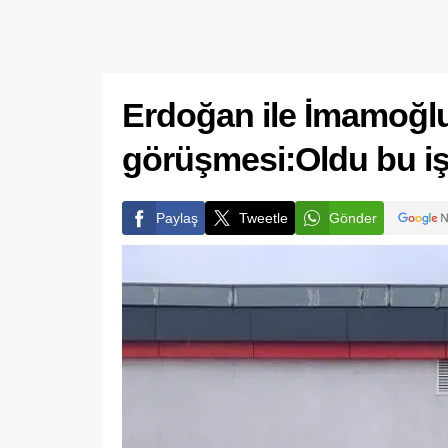
Erdoğan ile İmamoğlu 
görüşmesi:Oldu bu i
Paylaş
Tweetle
Gönder