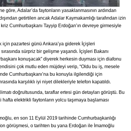
e göre, Adalar’da faytonların yasaklanmasının ardından
dışından getirtilen ancak Adalar Kaymakamlığı tarafından izin
gili kriz Cumhurbaşkanı Tayyip Erdoğan’ın devreye girmesiyle
in pazartesi günü Ankara’ya giderek İçişleri
rasında sürpriz bir gelişme yaşandı. İçişleri Bakanı
başkanı konuşacak” diyerek herkesin duyması için diafonu
disini çok mutlu eden müjdeyi verip, “Oldu bu iş, mesele
nde Cumhurbaşkanı’na bu konuyla ilgilendiği için
asında karşılıklı iyi niyet dilekleriyle telefon kapatıldı.
atı doğrultusunda, taraflar ertesi gün detayları görüştü. Bu
afta elektrikli faytonların yolcu taşımaya başlaması
oğlu, en son 11 Eylül 2019 tarihinde Cumhurbaşkanlığı
fon görüşmesi, o tarihten bu yana Erdoğan ile İmamoğlu