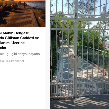
 Alanın Dengesi:
a Gülistan Caddesi ve
llanımı Üzerine
eler
 olduğu gibi sosyal hayatta
klar uzun süre karşılıksız
Haluk Direskeneli
boşaltılan her alan, kısa
ra yeni biçimlerle
maya adaydır.