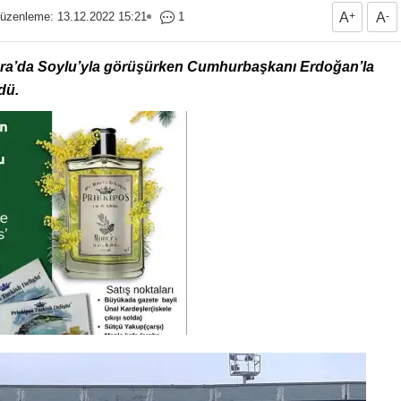
üzenleme: 13.12.2022 15:21
1
A
+
A
-
ara’da Soylu’yla görüşürken Cumhurbaşkanı Erdoğan’la
dü.