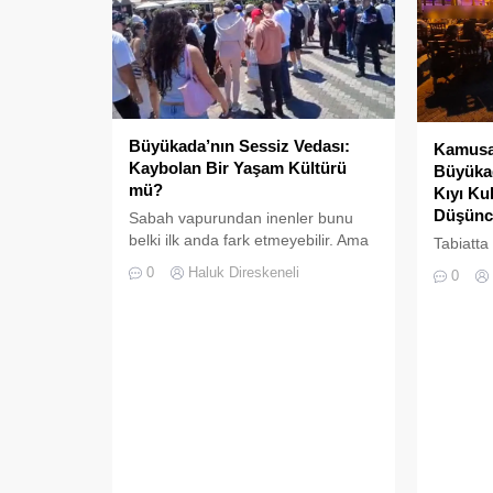
Büyükada’nın Sessiz Vedası:
Kamusal
Kaybolan Bir Yaşam Kültürü
Büyükad
mü?
Kıyı Ku
Düşünc
Sabah vapurundan inenler bunu
belki ilk anda fark etmeyebilir. Ama
Tabiatta
Büyükada’yı elli, altmış yıldır
da boşlu
0
Haluk Direskeneli
0
tanıyanlar bilir; adanın sesi ve
kalmaz; 
adımları değişti
süre son
doldurul