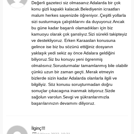
Değerli gazeteci siz olmasanız Adalarda bir çok
konu gizli kapaklı kalacak.Belediyenin icraatları
malum herkes sayenizde öğreniyor..Çeşitli yollarla
sizi susturmaya çalıştıklarını da duyuyoruz.Ancak
bu güne kadar başarılı olamadıkları için biz
kamuoyu olarak çok şanslıyız.Sizi sürekli takipteyiz
ve destekliyoruz.
Erken Karaaslan konusuna
gelince ise biz bu sözünü ettiğiniz dosyanın
yaklaşık yedi sekiz ay önce Adalara geldiğini
biliyoruz.Siz bu konuyu yeni ögrenmiş
olmalısınız.Sorusturmalar tamamlanmış bile olabilir
çünkü uzun bir zaman geçti..Merak etmeyin
bizlerde sizin kadar Adalarda olanlarla ilgili ve
bilgiliyiz.
Söz konusu soruşturmadan doğru
sonuçlar çıkacagına inanmak istiyoruz.Sizde
sağolun varolun.Sevgi ve şükranlarımızla
başarılarınızın devamını diliyoruz.
İlginç!!!