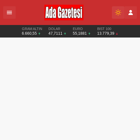
GRAM ALTIN
DOLAR
EURO
BIST 100
6.660,55
47,7111
55,1881
13.779,39