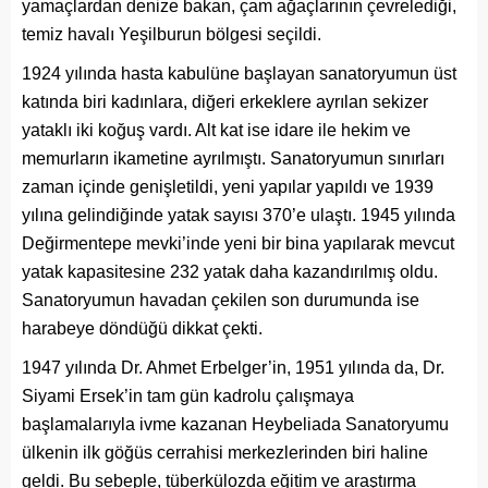
yamaçlardan denize bakan, çam ağaçlarının çevrelediği,
temiz havalı Yeşilburun bölgesi seçildi.
1924 yılında hasta kabulüne başlayan sanatoryumun üst
katında biri kadınlara, diğeri erkeklere ayrılan sekizer
yataklı iki koğuş vardı. Alt kat ise idare ile hekim ve
memurların ikametine ayrılmıştı. Sanatoryumun sınırları
zaman içinde genişletildi, yeni yapılar yapıldı ve 1939
yılına gelindiğinde yatak sayısı 370’e ulaştı. 1945 yılında
Değirmentepe mevki’inde yeni bir bina yapılarak mevcut
yatak kapasitesine 232 yatak daha kazandırılmış oldu.
Sanatoryumun havadan çekilen son durumunda ise
harabeye döndüğü dikkat çekti.
1947 yılında Dr. Ahmet Erbelger’in, 1951 yılında da, Dr.
Siyami Ersek’in tam gün kadrolu çalışmaya
başlamalarıyla ivme kazanan Heybeliada Sanatoryumu
ülkenin ilk göğüs cerrahisi merkezlerinden biri haline
geldi. Bu sebeple, tüberkülozda eğitim ve araştırma