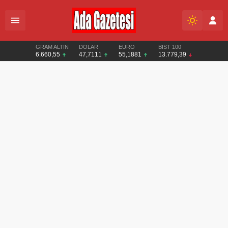
GRAM ALTIN
DOLAR
EURO
BIST 100
6.660,55
47,7111
55,1881
13.779,39