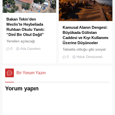
Yeşille mavinin kucaklaştığı,
İstanbulluların nefes almak
için akın ettiği Heybeliada
Çamlimanı, bugünlerde
Bakan Tekin’den
eşsiz manzarasıyla değil,
Meclis’te Heybeliada
Kamusal Alanın Dengesi:
çevre felaketini andıran
Ruhban Okulu Yanıtı:
Büyükada Gülistan
kirliliğiyle gündemde. Bir
“Dinî Bir Okul Değil”
Caddesi ve Kıyı Kullanımı
vatandaş tarafından...
Yeniden açılacağı
Üzerine Düşünceler
iddialarıyla son dönemde
0
Ada Gazetesi
Tabiatta olduğu gibi sosyal
kamuoyunda sıkça tartışılan
hayatta da boşluklar uzun
Heybeliada Ruhban Okulu,
0
Haluk Direskeneli
süre karşılıksız kalmaz;
TBMM gündemine taşındı
boşaltılan her alan, kısa
süre sonra yeni biçimlerle
Bir Yorum Yazın
doldurulmaya adaydır.
Yorum yapın