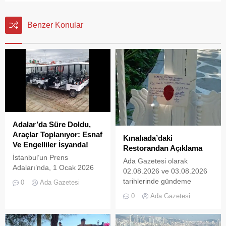
Benzer Konular
Adalar’da Süre Doldu,
Araçlar Toplanıyor: Esnaf
Kınalıada’daki
Ve Engelliler İsyanda!
Restorandan Açıklama
İstanbul’un Prens
Ada Gazetesi olarak
Adaları’nda, 1 Ocak 2026
02.08.2026 ve 03.08.2026
tarihinde yürürlüğe giren ve
tarihlerinde gündeme
0
Ada Gazetesi
L2 sınıfı (3 tekerlekli)
getirdiğimiz “Kınalıada’da
0
Ada Gazetesi
elektrikli araçların
Ruhsatsız Alkol Satan
kullanımını yasaklayan
Restoran
UKOME kararının ardından
Mühürlendi” ve “Kınalıada