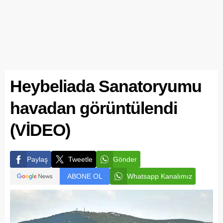
Heybeliada Sanatoryumu
havadan görüntülendi
(VİDEO)
Paylaş
Tweetle
Gönder
ABONE OL
Whatsapp Kanalımız