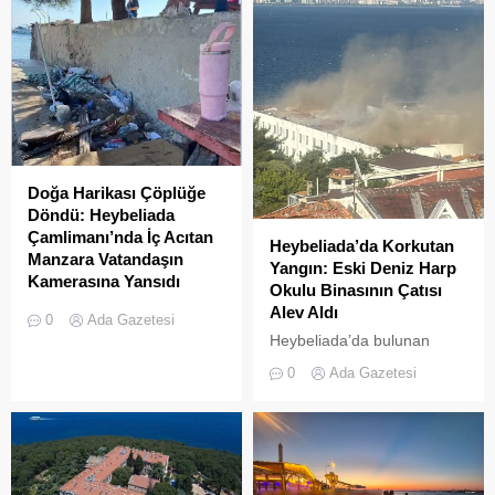
tanınan ek süre sona erdi.
Mührü Kırılan Restoran
İki kez uzatılarak 31
İkinci Kez
Temmuz 2026 tarihine
Mühürlendi” başlıklı
kadar esnetilen sürenin
haberlerimizin ardından,
dolmasıyla birlikte, Adalar
ilgili işletme (Armise
genelinde emniyet ve zabıta
Restoran) tarafından
ekipleri tarafından akülü
tarafımıza bir açıklama
araçların toplatılma
gönderilmiştir. Ada Gazetesi
işlemlerine başlandı....
olarak şeffaf habercilik
Doğa Harikası Çöplüğe
anlayışımız, tarafsızlık
Döndü: Heybeliada
ilkemiz ve en önemlisi basın
Çamlimanı’nda İç Acıtan
Heybeliada’da Korkutan
meslek etiğinin gereği olan
Manzara Vatandaşın
Yangın: Eski Deniz Harp
“cevap hakkına”
Kamerasına Yansıdı
Okulu Binasının Çatısı
duyduğumuz...
Heybeliada’da yer alan
Alev Aldı
0
Ada Gazetesi
Çamlimanı Koyu,
Heybeliada’da bulunan
duyarsızlık ve hizmet
askeri okul binasının
0
Ada Gazetesi
eksikliğinin kurbanı oldu.
çatısında, tamirat
Doğal güzelliğiyle bilinen
çalışmaları sırasında yangın
koyun her köşesinin çöple
çıktı. Gökyüzünü kaplayan
dolduğu o anlar, bir
yoğun duman paniğe neden
vatandaşın kamerasına
olurken, itfaiye ekipleri
saniye saniye yansıdı.
yangına hızla müdahale etti.