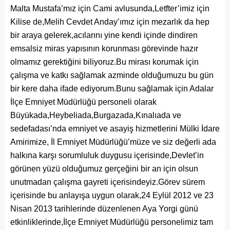
Malta Mustafa’mız için Cami avlusunda,Letfter’imiz için
Kilise de,Melih Cevdet Anday’ımız için mezarlık da hep
bir araya gelerek,acılarını yine kendi içinde dindiren
emsalsiz miras yapısının korunması görevinde hazır
olmamız gerektiğini biliyoruz.Bu mirası korumak için
çalışma ve katkı sağlamak azminde olduğumuzu bu gün
bir kere daha ifade ediyorum.Bunu sağlamak için Adalar
İlçe Emniyet Müdürlüğü personeli olarak
Büyükada,Heybeliada,Burgazada,Kınalıada ve
sedefadası’nda emniyet ve asayiş hizmetlerini Mülki İdare
Amirimize, İl Emniyet Müdürlüğü’müze ve siz değerli ada
halkına karşı sorumluluk duygusu içerisinde,Devlet’in
görünen yüzü olduğumuz gerçeğini bir an için olsun
unutmadan çalışma gayreti içerisindeyiz.Görev sürem
içerisinde bu anlayışa uygun olarak,24 Eylül 2012 ve 23
Nisan 2013 tarihlerinde düzenlenen Aya Yorgi günü
etkinliklerinde,İlçe Emniyet Müdürlüğü personelimiz tam