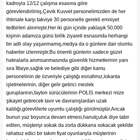
kadroyla 12/12 çalışma esasına göre
görevlendirilmiş,Çevik Kuvvet personelimizden de her
ihtimale karşı takviye 30 personelle gerekli emniyet
tedbirleri alınmıştır.Her iki gün içinde yaklaşık 50.000
kişinin adamıza günü birlik ziyareti esnasında herhangi
bir adli olay yaşanmamış,medya da o günlere dair olumlu
haberler izlenmiştir.Bu önemli günlerin sadece güzel
hatıralarla anımsanmasında güvenlik hizmetlerinin yanı
sıra İtfaiye,sağlık ve belediye gibi diğer kamu
personelinin de özveriyle çalıştığı esnafımız,lokanta
işletmelerinin, diğer gelir getirici meslek
guruplarının,fayton sürücülerinin POLİS merkezi mize
şikayet getirecek tavır ve davranışlardan uzak
kaldığı,görevlilerle uyumlu çalıştığı görülmüştür.Ancak
bunun yaz boyunca devam etmesi,hanutçuluk diye tabir
edilen, müşteriyi sokak da zorla dükkana sokacak şekilde
rahatsız edici bir takım fiyat oyunlarıyla müşterinin