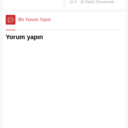
kültürlü mirasıyla yaşayan
0
Haluk Direskeneli
süre karşılıksız kalmaz;
devasa bir hafıza
boşaltılan her alan, kısa
mekânıdır.
süre sonra yeni biçimlerle
Bir Yorum Yazın
doldurulmaya adaydır.
Yorum yapın