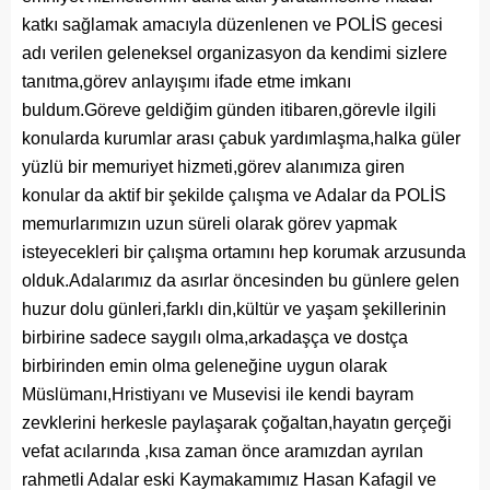
katkı sağlamak amacıyla düzenlenen ve POLİS gecesi
adı verilen geleneksel organizasyon da kendimi sizlere
tanıtma,görev anlayışımı ifade etme imkanı
buldum.Göreve geldiğim günden itibaren,görevle ilgili
konularda kurumlar arası çabuk yardımlaşma,halka güler
yüzlü bir memuriyet hizmeti,görev alanımıza giren
konular da aktif bir şekilde çalışma ve Adalar da POLİS
memurlarımızın uzun süreli olarak görev yapmak
isteyecekleri bir çalışma ortamını hep korumak arzusunda
olduk.Adalarımız da asırlar öncesinden bu günlere gelen
huzur dolu günleri,farklı din,kültür ve yaşam şekillerinin
birbirine sadece saygılı olma,arkadaşça ve dostça
birbirinden emin olma geleneğine uygun olarak
Müslümanı,Hristiyanı ve Musevisi ile kendi bayram
zevklerini herkesle paylaşarak çoğaltan,hayatın gerçeği
vefat acılarında ,kısa zaman önce aramızdan ayrılan
rahmetli Adalar eski Kaymakamımız Hasan Kafagil ve