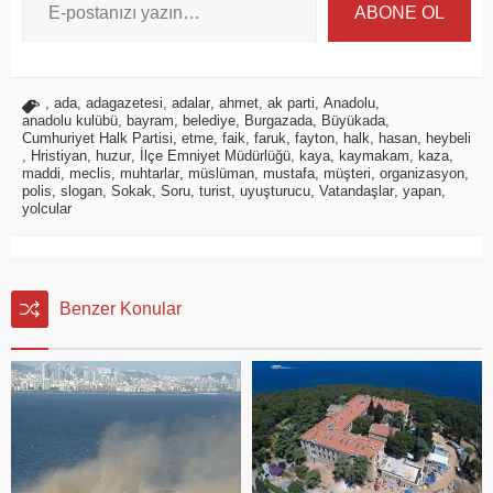
ABONE OL
,
ada
,
adagazetesi
,
adalar
,
ahmet
,
ak parti
,
Anadolu
,
anadolu kulübü
,
bayram
,
belediye
,
Burgazada
,
Büyükada
,
Cumhuriyet Halk Partisi
,
etme
,
faik
,
faruk
,
fayton
,
halk
,
hasan
,
heybeli
,
Hristiyan
,
huzur
,
İlçe Emniyet Müdürlüğü
,
kaya
,
kaymakam
,
kaza
,
maddi
,
meclis
,
muhtarlar
,
müslüman
,
mustafa
,
müşteri
,
organizasyon
,
polis
,
slogan
,
Sokak
,
Soru
,
turist
,
uyuşturucu
,
Vatandaşlar
,
yapan
,
yolcular
Benzer Konular