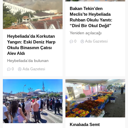
Bakan Tekin’den
Meclis’te Heybeliada
Ruhban Okulu Yanıtı:
“Dinî Bir Okul Değil”
Yeniden açılacağı
Heybeliada’da Korkutan
iddialarıyla son dönemde
0
Ada Gazetesi
Yangın: Eski Deniz Harp
kamuoyunda sıkça tartışılan
Okulu Binasının Çatısı
Heybeliada Ruhban Okulu,
Alev Aldı
TBMM gündemine taşındı
Heybeliada’da bulunan
askeri okul binasının
0
Ada Gazetesi
çatısında, tamirat
çalışmaları sırasında yangın
çıktı. Gökyüzünü kaplayan
yoğun duman paniğe neden
olurken, itfaiye ekipleri
yangına hızla müdahale etti.
Kınalıada Semt