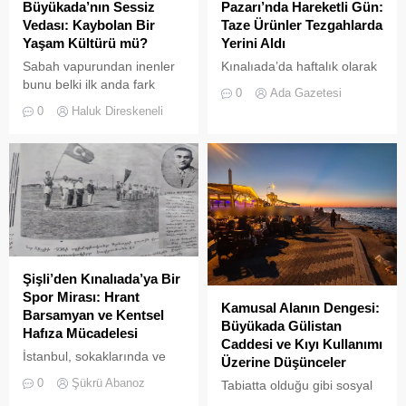
Büyükada’nın Sessiz
Pazarı’nda Hareketli Gün:
Vedası: Kaybolan Bir
Taze Ürünler Tezgahlarda
Yaşam Kültürü mü?
Yerini Aldı
Sabah vapurundan inenler
Kınalıada’da haftalık olarak
bunu belki ilk anda fark
kurulan semt pazarı, ada
0
Ada Gazetesi
etmeyebilir. Ama
sakinleri ve ziyaretçilerin
0
Haluk Direskeneli
Büyükada’yı elli, altmış yıldır
katılımıyla her zamanki
tanıyanlar bilir; adanın sesi
canlılığına ulaştı.
ve adımları değişti
Şişli’den Kınalıada’ya Bir
Spor Mirası: Hrant
Kamusal Alanın Dengesi:
Barsamyan ve Kentsel
Büyükada Gülistan
Hafıza Mücadelesi
Caddesi ve Kıyı Kullanımı
İstanbul, sokaklarında ve
Üzerine Düşünceler
yeşil sahalarında
0
Şükrü Abanoz
Tabiatta olduğu gibi sosyal
yüzyıllardır biriktirdiği çok
hayatta da boşluklar uzun