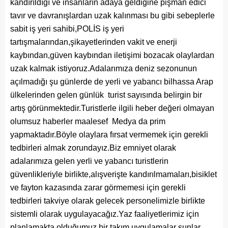
kandırıldığı ve insanların adaya geldiğine pişman edici
tavır ve davranışlardan uzak kalınması bu gibi sebeplerle
sabit iş yeri sahibi,POLİS iş yeri
tartışmalarından,şikayetlerinden vakit ve enerji
kaybından,güven kaybından iletişimi bozacak olaylardan
uzak kalmak istiyoruz.Adalarımıza deniz sezonunun
açılmadığı şu günlerde de yerli ve yabancı bilhassa Arap
ülkelerinden gelen günlük turist sayısında belirgin bir
artış görünmektedir.Turistlerle ilgili heber değeri olmayan
olumsuz haberler maalesef Medya da prim
yapmaktadır.Böyle olaylara fırsat vermemek için gerekli
tedbirleri almak zorundayız.Biz emniyet olarak
adalarımıza gelen yerli ve yabancı turistlerin
güvenlikleriyle birlikte,alışverişte kandırılmamaları,bisiklet
ve fayton kazasında zarar görmemesi için gerekli
tedbirleri takviye olarak gelecek personelimizle birlikte
sistemli olarak uygulayacağız.Yaz faaliyetlerimiz için
planlamakta olduğumuz bir takım uygulamalar şunlar