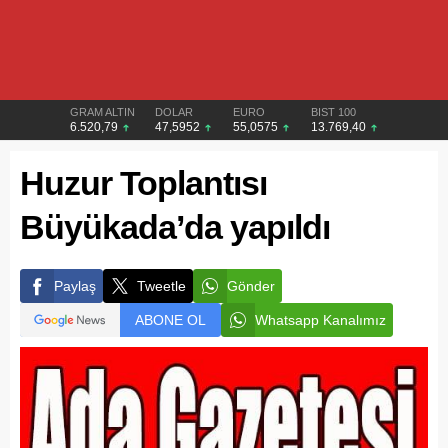
GRAM ALTIN
DOLAR
EURO
BIST 100
6.520,79
47,5952
55,0575
13.769,40
Huzur Toplantısı
Büyükada’da yapıldı
Paylaş
Tweetle
Gönder
ABONE OL
Whatsapp Kanalımız